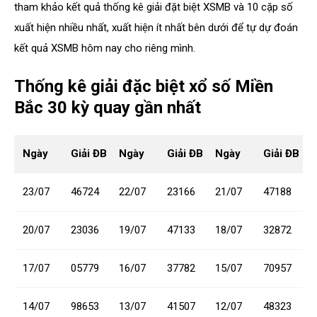
tham khảo kết quả thống kê giải đặt biệt XSMB và 10 cặp số
xuất hiện nhiều nhất, xuất hiện ít nhất bên dưới để tự dự đoán
kết quả XSMB hôm nay cho riêng mình.
Thống kê giải đặc biệt xổ số Miền
Bắc 30 kỳ quay gần nhất
Ngày
Giải
ĐB
Ngày
Giải
ĐB
Ngày
Giải
ĐB
23/07
467
24
22/07
231
66
21/07
471
88
20/07
230
36
19/07
471
33
18/07
328
72
17/07
057
79
16/07
377
82
15/07
709
57
14/07
986
53
13/07
415
07
12/07
483
23