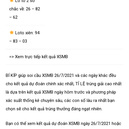
Lô tô 2 số
chắc về:
26 – 82
– 62
Loto xiên:
94
– 83 – 03
=> Xem trực tiếp kết quả XSMB
BÍ KÍP giúp soi cầu XSMB 26/7/2021 và các ngày khác đều
cho kết quả dự đoán chính xác nhất, TỈ LỆ trúng giải cao nhất
là dựa trên kết quả XSMB ngày hôm trước và phương pháp
xác suất thống kê chuyên sâu, các con số lâu ra nhất bạn
chọn sẽ cho kết quả trúng thưởng đáng ngạt nhiên.
Bạn có thể xem kết quả dự đoán XSMB ngày 26/7/2021 hoặc