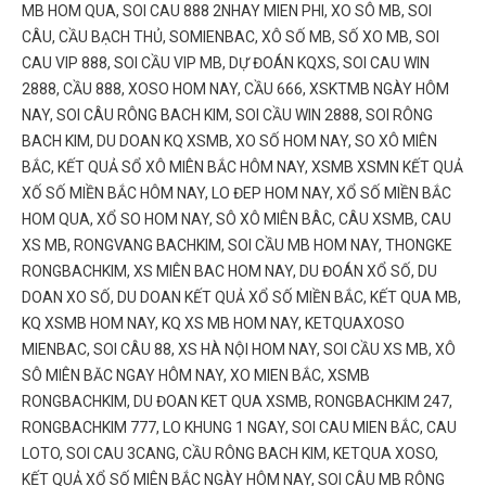
MB HOM QUA, SOI CAU 888 2NHAY MIEN PHI, XO SÔ MB, SOI
CÂU, CẦU BẠCH THỦ, SOMIENBAC, XÔ SỐ MB, SỐ XO MB, SOI
CAU VIP 888, SOI CẦU VIP MB, DỰ ĐOÁN KQXS, SOI CAU WIN
2888, CẦU 888, XOSO HOM NAY, CẦU 666, XSKTMB NGÀY HÔM
NAY, SOI CÂU RÔNG BACH KIM, SOI CẦU WIN 2888, SOI RÔNG
BACH KIM, DU DOAN KQ XSMB, XO SỐ HOM NAY, SO XÔ MIÊN
BẮC, KẾT QUẢ SỔ XÔ MIÊN BẮC HÔM NAY, XSMB XSMN KẾT QUẢ
XỐ SỐ MIỀN BẮC HÔM NAY, LO ĐEP HOM NAY, XỔ SỐ MIỀN BẮC
HOM QUA, XỔ SO HOM NAY, SÔ XÔ MIÊN BÂC, CÂU XSMB, CAU
XS MB, RONGVANG BACHKIM, SOI CẦU MB HOM NAY, THONGKE
RONGBACHKIM, XS MIÊN BAC HOM NAY, DU ĐOÁN XỔ SỐ, DU
DOAN XO SỐ, DU DOAN KẾT QUẢ XỔ SỐ MIỀN BẮC, KẾT QUA MB,
KQ XSMB HOM NAY, KQ XS MB HOM NAY, KETQUAXOSO
MIENBAC, SOI CÂU 88, XS HÀ NỘI HOM NAY, SOI CẦU XS MB, XÔ
SÔ MIÊN BĂC NGAY HÔM NAY, XO MIEN BẮC, XSMB
RONGBACHKIM, DU ĐOAN KET QUA XSMB, RONGBACHKIM 247,
RONGBACHKIM 777, LO KHUNG 1 NGAY, SOI CAU MIEN BẮC, CAU
LOTO, SOI CAU 3CANG, CẦU RÔNG BACH KIM, KETQUA XOSO,
KẾT QUẢ XỔ SỐ MIÊN BẮC NGÀY HÔM NAY, SOI CÂU MB RÔNG