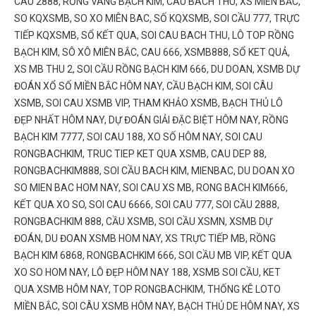
CAU 2888, RỒNG VÀNG BẠCH KIM, CAU BACH THU, XS MIEN BẮC,
SO KQXSMB, SO XO MIÊN BAC, SỐ KQXSMB, SOI CẦU 777, TRỰC
TIẾP KQXSMB, SỔ KẾT QUA, SOI CAU BACH THU, LÔ TOP RỒNG
BẠCH KIM, SÔ XÔ MIÊN BẮC, CAU 666, XSMB888, SỔ KET QUẢ,
XS MB THU 2, SOI CẦU RỒNG BẠCH KIM 666, DU DOAN, XSMB DỰ
ĐOÁN XỔ SỐ MIỀN BẮC HÔM NAY, CẦU BẠCH KIM, SOI CÂU
XSMB, SOI CAU XSMB VIP, THAM KHẢO XSMB, BẠCH THỦ LÔ
ĐẸP NHẤT HÔM NAY, DỰ ĐOÁN GIẢI ĐẶC BIỆT HÔM NAY, RỒNG
BẠCH KIM 7777, SOI CAU 188, XO SỐ HÔM NAY, SOI CAU
RONGBACHKIM, TRUC TIEP KET QUA XSMB, CAU DEP 88,
RONGBACHKIM888, SOI CẦU BACH KIM, MIENBAC, DU DOAN XO
SO MIEN BAC HOM NAY, SOI CAU XS MB, RONG BACH KIM666,
KẾT QUA XO SO, SOI CAU 6666, SOI CAU 777, SOI CẦU 2888,
RONGBACHKIM 888, CẦU XSMB, SOI CẦU XSMN, XSMB DỰ
ĐOÁN, DU ĐOAN XSMB HOM NAY, XS TRỰC TIẾP MB, RỒNG
BẠCH KIM 6868, RONGBACHKIM 666, SOI CẦU MB VIP, KẾT QUA
XO SO HOM NAY, LÔ ĐẸP HÔM NAY 188, XSMB SOI CẦU, KET
QUA XSMB HÔM NAY, TOP RONGBACHKIM, THỐNG KÊ LOTO
MIỀN BẮC, SOI CÂU XSMB HÔM NAY, BẠCH THỦ DE HÔM NAY, XS