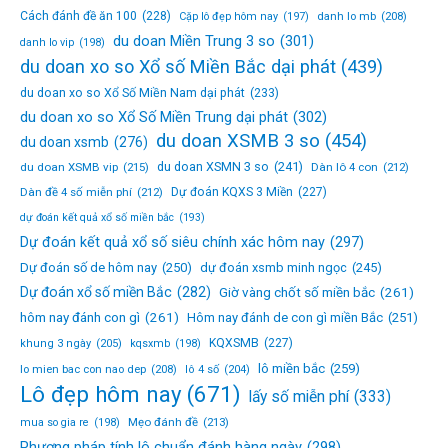
Cách đánh đề ăn 100
(228)
Cặp lô đẹp hôm nay
(197)
danh lo mb
(208)
du doan Miền Trung 3 so
(301)
danh lo vip
(198)
du doan xo so Xổ số Miền Bắc dại phát
(439)
du doan xo so Xổ Số Miền Nam dại phát
(233)
du doan xo so Xổ Số Miền Trung dại phát
(302)
du doan XSMB 3 so
(454)
du doan xsmb
(276)
du doan XSMN 3 so
(241)
du doan XSMB vip
(215)
Dàn lô 4 con
(212)
Dàn đề 4 số miễn phí
(212)
Dự đoán KQXS 3 Miền
(227)
dự đoán kết quả xổ số miền bắc
(193)
Dự đoán kết quả xổ số siêu chính xác hôm nay
(297)
Dự đoán số de hôm nay
(250)
dự đoán xsmb minh ngọc
(245)
Dự đoán xổ số miền Bắc
(282)
Giờ vàng chốt số miền bắc
(261)
hôm nay đánh con gì
(261)
Hôm nay đánh de con gì miền Bắc
(251)
KQXSMB
(227)
khung 3 ngày
(205)
kqsxmb
(198)
lô miền bắc
(259)
lo mien bac con nao dep
(208)
lô 4 số
(204)
Lô đẹp hôm nay
(671)
lấy số miễn phí
(333)
Mẹo đánh đề
(213)
mua so gia re
(198)
Phương pháp tính lô chuẩn đánh hàng ngày
(298)