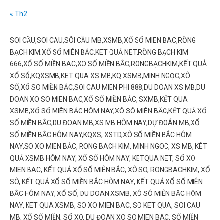
« Th2
SOI CẦU,SOI CAU,SÔI CẦU MB,XSMB,XỔ SỐ MIEN BAC,RỒNG
BẠCH KIM,XỔ SỐ MIÊN BẮC,KET QUẢ NET,RỒNG BẠCH KIM
666,XỔ SỐ MIỀN BAC,XO SỐ MIỀN BẮC,RONGBẠCHKIM,KẾT QUẢ
XỔ SỐ,KQXSMB,KET QUA XS MB,KQ XSMB,MINH NGỌC,XÔ
SỐ,XỔ SO MIỀN BẮC,SOI CAU MIEN PHI 888,DU DOAN XS MB,DU
DOAN XO SO MIEN BAC,XỔ SỐ MIỀN BẮC, SXMB,KẾT QUA
XSMB,XỔ SỐ MIÊN BẮC HÔM NAY,XÔ SÔ MIÊN BĂC,KẾT QUẢ XỔ
SỐ MIỀN BẮC,DU ĐOAN MB,XS MB HÔM NAY,DỰ ĐOÁN MB,XỔ
SỐ MIỀN BẮC HÔM NAY,KQXS, XSTD,XÔ SỐ MIỀN BẮC HÔM
NAY,SO XO MIEN BẮC, RONG BACH KIM, MINH NGOC, XS MB, KÊT
QUẢ XSMB HÔM NAY, XỔ SỐ HÔM NAY, KETQUA NET, SỐ XO
MIEN BAC, KẾT QUẢ XỔ SỐ MIÊN BẮC, XÔ SO, RONGBACHKIM, XỔ
SÔ, KẾT QUẢ XỔ SỐ MIỀN BẮC HÔM NAY, KẾT QUẢ XỔ SỐ MIÊN
BẮC HÔM NAY, XỔ SỐ, DU DOAN XSMB, XÔ SÔ MIÊN BĂC HÔM
NAY, KET QUA XSMB, SO XO MIEN BAC, SO KET QUA, SOI CAU
MB, XỔ SỐ MIỀN, SỐ XO, DU ĐOAN XO SO MIEN BAC, SỐ MIỀN