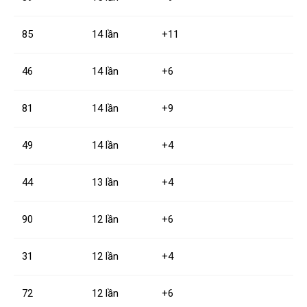
85
14 lần
+11
46
14 lần
+6
81
14 lần
+9
49
14 lần
+4
44
13 lần
+4
90
12 lần
+6
31
12 lần
+4
72
12 lần
+6