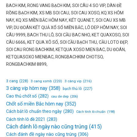
BACH KIM, RONG VANG BẠCH KIM, SOI CÂU 4 SO VIP, DÀN ĐỀ
RỒNG BẠCH KIM, XS MB SOI CAU, SOI CAU XOSO, KQ XS HÔM
NAY, KQ XS MIỀN BẮC HÔM NAY, KẾT QUANET, SOI CAU XS MB
VIP, DU ĐOÁN KẾT QUẢ XỔ SỐ MIỀN BẮC, LÔ DEP HÔM NAY, SOI
CÂU 9999, BACH THU LÔ, SOI CẦU BAC NHO, KET QUAXOSO, SOI
CÂU 6666, KET QUA XÔ SỐ, SOI CẦU BẠCH THU, CẦU LOTO ĐẸP,
SOI CAU RONG BACHKIM, KETQUA XOSO MIEN BAC, DU ĐOÁN,
KETQUASOXO MIENBAC, RONGBACHKIM CHOTSO,
RONGBACHKIM 8899,
3 cang
(228)
3 cang xsmb
(220)
3 càng vip
(216)
3 càng víp hôm nay
(358)
bạch thủ lô
(227)
Cao thủ chốt số
(282)
cau de dep
(206)
Chốt số miền Bắc hôm nay
(352)
Cách bắt lô chuẩn theo ngày
(280)
Cách tính lô chuẩn
(198)
Cách tính lô đề 2021
(283)
Cách đánh lô ngày nào cũng trúng
(415)
Cách đánh đề ngày nào cũng trúng
(306)