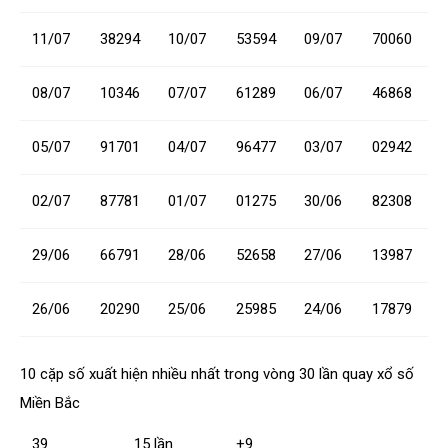
11/07
382
94
10/07
535
94
09/07
700
60
08/07
103
46
07/07
612
89
06/07
468
68
05/07
917
01
04/07
964
77
03/07
029
42
02/07
877
81
01/07
012
75
30/06
823
08
29/06
667
91
28/06
526
58
27/06
139
87
26/06
202
90
25/06
259
85
24/06
178
79
10 cặp số xuất hiện nhiều nhất trong vòng 30 lần quay xổ số
Miền Bắc
39
15 lần
+9