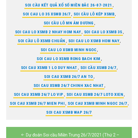
SOI CẦU KẾT QUẢ XỔ SỐ MIỀN BẮC 26-07-2021
,
SOI CAU LO 3S XSMB 26/7
,
SOI CẦU LÔ KÉP XSMB
,
SOI CẦU LÔ MN ÂM DƯƠNG
,
SOI CAU LO XSMB 2 NHAY HOM NAY
,
SOI CAU LO XSMB 3S
,
SOI CẦU LÔ XSMB CHUẨN
,
SOI CAU LO XSMB HOM NAY
,
SOI CAU LO XSMB MINH NGOC
,
SOI CAU LO XSMB RONG BACH KIM
,
SOI CAU XSMB 1 LO DUY NHAT
,
SOI CẦU XSMB 26/7
,
SOI CAU XSMB 26/7 AN TO
,
SOI CAU XSMB 26/7 CHINH XAC NHAT
,
SOI CAU XSMB 26/7 LO VIP
,
SOI CAU XSMB 26/7 LOTO XIEN
,
SOI CAU XSMB 26/7 MIEN PHI
,
SOI CAU XSMB MINH NGOC 26/7
,
SOI CAU XSMB WAP 26/7
Điều
Dự đoán Soi cầu Miền Trung 26/7/2021 (Thứ 2 –