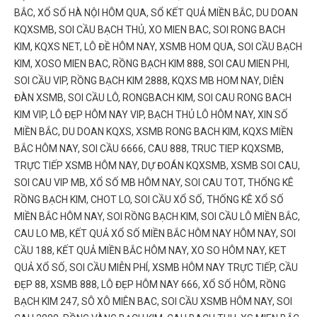
BẮC, XỔ SỐ HÀ NỘI HÔM QUA, SỔ KẾT QUẢ MIỀN BẮC, DU DOAN
KQXSMB, SOI CẦU BẠCH THỦ, XO MIEN BAC, SOI RONG BACH
KIM, KQXS NET, LÔ ĐỀ HÔM NAY, XSMB HOM QUA, SOI CẦU BẠCH
KIM, XOSO MIEN BAC, RỒNG BẠCH KIM 888, SOI CAU MIEN PHI,
SOI CẦU VIP, RỒNG BẠCH KIM 2888, KQXS MB HOM NAY, DIỄN
ĐÀN XSMB, SOI CẦU LÔ, RONGBACH KIM, SOI CAU RONG BACH
KIM VIP, LÔ ĐẸP HÔM NAY VIP, BẠCH THỦ LÔ HÔM NAY, XIN SỐ
MIỀN BẮC, DU DOAN KQXS, XSMB RONG BACH KIM, KQXS MIỀN
BẮC HÔM NAY, SOI CẦU 6666, CAU 888, TRUC TIEP KQXSMB,
TRỰC TIẾP XSMB HÔM NAY, DỰ ĐOÁN KQXSMB, XSMB SOI CAU,
SOI CAU VIP MB, XỔ SỐ MB HÔM NAY, SOI CAU TOT, THỐNG KÊ
RỒNG BẠCH KIM, CHOT LO, SOI CẦU XỔ SỐ, THỐNG KÊ XỔ SỐ
MIỀN BẮC HÔM NAY, SOI RỒNG BẠCH KIM, SOI CẦU LÔ MIỀN BẮC,
CAU LO MB, KẾT QUẢ XỔ SỐ MIỀN BẮC HÔM NAY HÔM NAY, SOI
CẦU 188, KẾT QUẢ MIỀN BẮC HÔM NAY, XO SO HÔM NAY, KET
QUẢ XỔ SỐ, SOI CẦU MIỄN PHÍ, XSMB HÔM NAY TRỰC TIẾP, CẦU
ĐẸP 88, XSMB 888, LÔ ĐẸP HÔM NAY 666, XỔ SỐ HÔM, RỒNG
BẠCH KIM 247, SÔ XÔ MIÊN BAC, SOI CẦU XSMB HÔM NAY, SOI