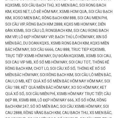
KQXSMB, SOI CẦU BẠCH THỦ, XO MIEN BAC, SOI RONG BACH
KIM, KQXS NET, LÔ ĐỀ HÔM NAY, XSMB HOM QUA, SOI CẦU BẠCH
KIM, XOSO MIEN BAC, RỒNG BẠCH KIM 888, SOI CAU MIEN PHI,
SOI CẦU VIP, RỒNG BẠCH KIM 2888, KQXS MB HOM NAY, DIỄN
ĐÀN XSMB, SOI CẦU LÔ, RONGBACH KIM, SOI CAU RONG BACH
KIM VIP, LÔ ĐẸP HÔM NAY VIP, BẠCH THỦ LÔ HÔM NAY, XIN SỐ
MIỀN BẮC, DU DOAN KQXS, XSMB RONG BACH KIM, KQXS MIỀN
BẮC HÔM NAY, SOI CẦU 6666, CAU 888, TRUC TIEP KQXSMB,
TRỰC TIẾP XSMB HÔM NAY, DỰ ĐOÁN KQXSMB, XSMB SOI CAU,
SOI CAU VIP MB, XỔ SỐ MB HÔM NAY, SOI CAU TOT, THỐNG KÊ
RỒNG BẠCH KIM, CHOT LO, SOI CẦU XỔ SỐ, THỐNG KÊ XỔ SỐ
MIỀN BẮC HÔM NAY, SOI RỒNG BẠCH KIM, SOI CẦU LÔ MIỀN BẮC,
CAU LO MB, KẾT QUẢ XỔ SỐ MIỀN BẮC HÔM NAY HÔM NAY, SOI
CẦU 188, KẾT QUẢ MIỀN BẮC HÔM NAY, XO SO HÔM NAY, KET
QUẢ XỔ SỐ, SOI CẦU MIỄN PHÍ, XSMB HÔM NAY TRỰC TIẾP, CẦU
ĐẸP 88, XSMB 888, LÔ ĐẸP HÔM NAY 666, XỔ SỐ HÔM, RỒNG
BẠCH KIM 247, SÔ XÔ MIÊN BAC, SOI CẦU XSMB HÔM NAY, SOI
CAU 2888, RỒNG VÀNG BẠCH KIM, CAU BACH THU, XS MIEN BẮC,