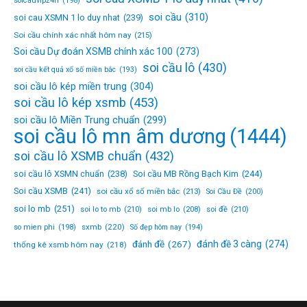
soicauvip24h
(198)
soi cầu
(310)
soi cau XSMN 1 lo duy nhat
(239)
Soi cầu chính xác nhất hôm nay
(215)
Soi cầu Dự đoán XSMB chính xác 100
(273)
soi cầu lô
(430)
soi cầu kết quả xổ số miền bắc
(193)
soi cầu lô kép miền trung
(304)
soi cầu lô kép xsmb
(453)
soi cầu lô Miền Trung chuẩn
(299)
soi cầu lô mn âm dương
(1444)
soi cầu lô XSMB chuẩn
(432)
soi cầu lô XSMN chuẩn
(238)
Soi cầu MB Rồng Bạch Kim
(244)
Soi cầu XSMB
(241)
soi cầu xổ số miền bắc
(213)
Soi Cầu Đề
(200)
soi lo mb
(251)
soi lo to mb
(210)
soi mb lo
(208)
soi đề
(210)
sxmb
(220)
so mien phi
(198)
Số đẹp hôm nay
(194)
đánh đề
(267)
đánh đề 3 càng
(274)
thống kê xsmb hôm nay
(218)