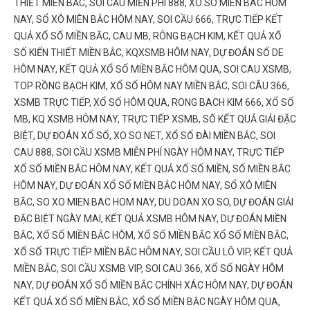
THIẾT MIÊN BẮC, SOI CẦU MIỄN PHÍ 888, XO SO MIEN BAC HOM
NAY, SỔ XÔ MIÊN BẮC HÔM NAY, SOI CẦU 666, TRỰC TIẾP KẾT
QUẢ XỔ SỐ MIỀN BẮC, CAU MB, RÔNG BẠCH KIM, KẾT QUẢ XỔ
SỐ KIẾN THIẾT MIỀN BẮC, KQXSMB HÔM NAY, DỰ ĐOÁN SỐ DE
HÔM NAY, KẾT QUẢ XỔ SỐ MIỀN BẮC HÔM QUA, SOI CAU XSMB,
TOP RỒNG BẠCH KIM, XỔ SỐ HÔM NAY MIỀN BẮC, SOI CÂU 366,
XSMB TRỰC TIẾP, XỔ SỐ HÔM QUA, RONG BACH KIM 666, XỔ SỐ
MB, KQ XSMB HÔM NAY, TRỰC TIẾP XSMB, SỐ KẾT QUẢ GIẢI ĐẶC
BIỆT, DỰ ĐOÁN XỔ SỐ, XO SO NET, XỔ SỐ ĐÀI MIỀN BẮC, SOI
CAU 888, SOI CẦU XSMB MIỄN PHÍ NGÀY HÔM NAY, TRỰC TIẾP
XỔ SỐ MIỀN BẮC HÔM NAY, KẾT QUẢ XỔ SỐ MIỀN, SỐ MIỀN BẮC
HÔM NAY, DỰ ĐOÁN XỔ SỐ MIỀN BẮC HÔM NAY, SỔ XÔ MIÊN
BẮC, SO XO MIEN BAC HOM NAY, DU DOAN XO SO, DỰ ĐOÁN GIẢI
ĐẶC BIỆT NGÀY MAI, KẾT QUẢ XSMB HÔM NAY, DỰ ĐOÁN MIỀN
BẮC, XỔ SỐ MIỀN BẮC HÔM, XỔ SỐ MIỀN BẮC XỔ SỐ MIỀN BẮC,
XỔ SỐ TRỰC TIẾP MIỀN BẮC HÔM NAY, SOI CẦU LÔ VIP, KẾT QUẢ
MIỀN BẮC, SOI CẦU XSMB VIP, SOI CAU 366, XỔ SỐ NGÀY HÔM
NAY, DỰ ĐOÁN XỔ SỐ MIỀN BẮC CHÍNH XÁC HÔM NAY, DỰ ĐOÁN
KẾT QUẢ XỔ SỐ MIỀN BẮC, XỔ SỐ MIỀN BẮC NGÀY HÔM QUA,