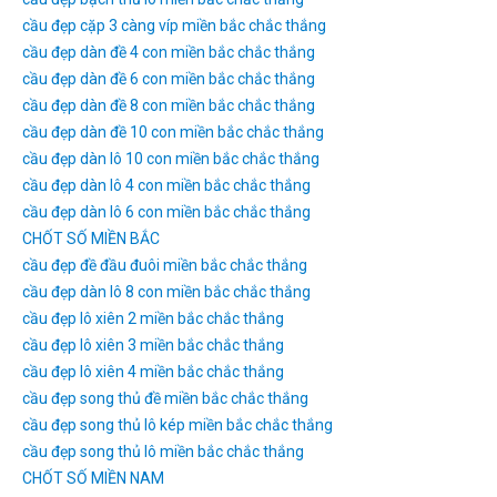
cầu đẹp cặp 3 càng víp miền bắc chắc thắng
cầu đẹp dàn đề 4 con miền bắc chắc thắng
cầu đẹp dàn đề 6 con miền bắc chắc thắng
cầu đẹp dàn đề 8 con miền bắc chắc thắng
cầu đẹp dàn đề 10 con miền bắc chắc thắng
cầu đẹp dàn lô 10 con miền bắc chắc thắng
cầu đẹp dàn lô 4 con miền bắc chắc thắng
cầu đẹp dàn lô 6 con miền bắc chắc thắng
CHỐT SỐ MIỀN BẮC
cầu đẹp đề đầu đuôi miền bắc chắc thắng
cầu đẹp dàn lô 8 con miền bắc chắc thắng
cầu đẹp lô xiên 2 miền bắc chắc thắng
cầu đẹp lô xiên 3 miền bắc chắc thắng
cầu đẹp lô xiên 4 miền bắc chắc thắng
cầu đẹp song thủ đề miền bắc chắc thắng
cầu đẹp song thủ lô kép miền bắc chắc thắng
cầu đẹp song thủ lô miền bắc chắc thắng
CHỐT SỐ MIỀN NAM