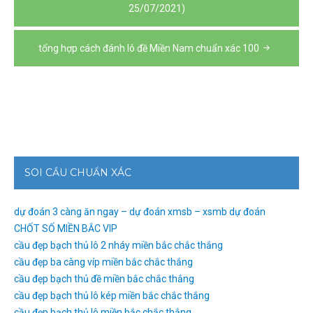
hướng
25/07/2021)
bài
tổng hợp cách đánh lô đề Miền Nam chuẩn xác 100
viết
SOI CẦU CHUẨN XÁC
dự đoán 3 càng ăn ngay – dự đoán xmsb – xsmb dự đoán
CHỐT SỐ MIỀN BẮC VIP
cầu đẹp bạch thủ lô 2 nháy miền bắc chắc thắng
cầu đẹp ba càng víp miền bắc chắc thắng
cầu đẹp bạch thủ đề miền bắc chắc thắng
cầu đẹp bạch thủ lô kép miền bắc chắc thắng
cầu đẹp bạch thủ lô miền bắc chắc thắng