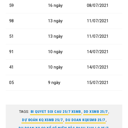
59
16 ngày
08/07/2021
98
13 ngày
11/07/2021
51
13 ngày
11/07/2021
91
10 ngày
14/07/2021
41
10 ngày
14/07/2021
05
9 ngày
15/07/2021
TAGS:
BI QUYET SOI CAU 25/7 XSMB
,
DD XSMB 25/7
,
DỰ ĐOÁN KQ XSMB 25/7
,
DU DOAN KQXSMB 25/7
,