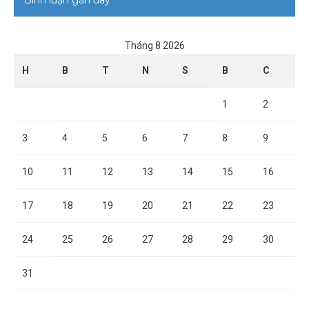
Tháng 8 2026
H
B
T
N
S
B
C
1
2
3
4
5
6
7
8
9
10
11
12
13
14
15
16
17
18
19
20
21
22
23
24
25
26
27
28
29
30
31