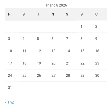
Tháng 8 2026
H
B
T
N
S
B
C
1
2
3
4
5
6
7
8
9
10
11
12
13
14
15
16
17
18
19
20
21
22
23
24
25
26
27
28
29
30
31
« Th2