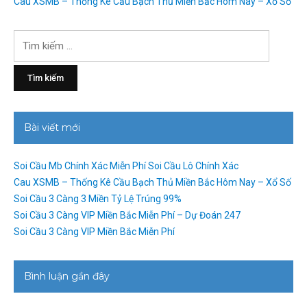
Cau XSMB – Thống Kê Cầu Bạch Thủ Miền Bắc Hôm Nay – Xổ Số
Tìm
kiếm
cho:
Bài viết mới
Soi Cầu Mb Chính Xác Miễn Phí Soi Cầu Lô Chính Xác
Cau XSMB – Thống Kê Cầu Bạch Thủ Miền Bắc Hôm Nay – Xổ Số
Soi Cầu 3 Càng 3 Miền Tỷ Lệ Trúng 99%
Soi Cầu 3 Càng VIP Miền Bắc Miễn Phí – Dự Đoán 247
Soi Cầu 3 Càng VIP Miền Bắc Miễn Phí
Bình luận gần đây