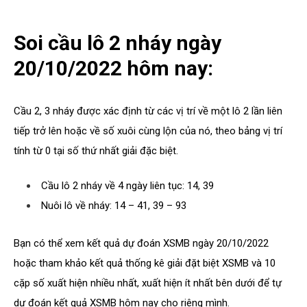
Soi cầu lô 2 nháy ngày
20/10/2022 hôm nay:
Cầu 2, 3 nháy được xác định từ các vị trí về một lô 2 lần liên
tiếp trở lên hoặc về số xuôi cùng lộn của nó, theo bảng vị trí
tính từ 0 tại số thứ nhất giải đặc biệt.
Cầu lô 2 nháy về 4 ngày liên tục: 14, 39
Nuôi lô về nháy: 14 – 41, 39 – 93
Bạn có thể xem kết quả dự đoán XSMB ngày 20/10/2022
hoặc tham khảo kết quả thống kê giải đặt biệt XSMB và 10
cặp số xuất hiện nhiều nhất, xuất hiện ít nhất bên dưới để tự
dự đoán kết quả XSMB hôm nay cho riêng mình.