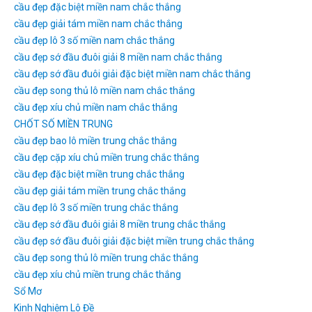
cầu đẹp đặc biệt miền nam chắc thắng
cầu đẹp giải tám miền nam chắc thắng
cầu đẹp lô 3 số miền nam chắc thắng
cầu đẹp sớ đầu đuôi giải 8 miền nam chắc thắng
cầu đẹp sớ đầu đuôi giải đặc biệt miền nam chắc thắng
cầu đẹp song thủ lô miền nam chắc thắng
cầu đẹp xíu chủ miền nam chắc thắng
CHỐT SỐ MIỀN TRUNG
cầu đẹp bao lô miền trung chắc thắng
cầu đẹp cặp xíu chủ miền trung chắc thắng
cầu đẹp đặc biệt miền trung chắc thắng
cầu đẹp giải tám miền trung chắc thắng
cầu đẹp lô 3 số miền trung chắc thắng
cầu đẹp sớ đầu đuôi giải 8 miền trung chắc thắng
cầu đẹp sớ đầu đuôi giải đặc biệt miền trung chắc thắng
cầu đẹp song thủ lô miền trung chắc thắng
cầu đẹp xíu chủ miền trung chắc thắng
Sổ Mơ
Kinh Nghiệm Lô Đề