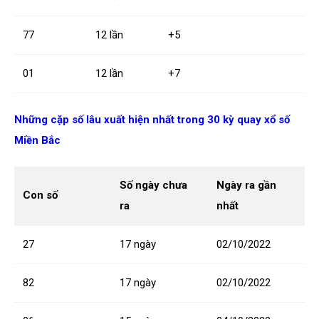
77
12 lần
+5
01
12 lần
+7
Những cặp số lâu xuất hiện nhất trong 30 kỳ quay xổ số
Miền Bắc
Số ngày chưa
Ngày ra gần
Con số
ra
nhất
27
17 ngày
02/10/2022
82
17 ngày
02/10/2022