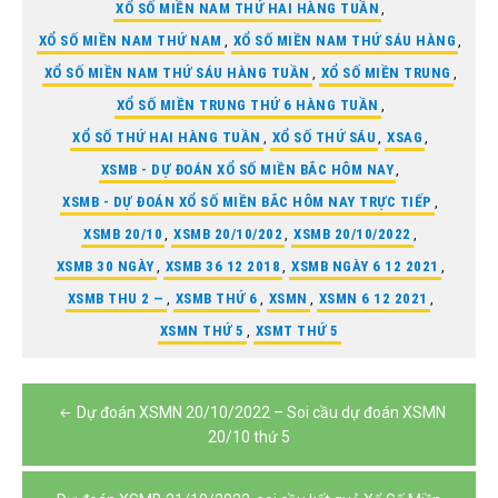
XỔ SỐ MIỀN NAM THỨ HAI HÀNG TUẦN
,
XỔ SỐ MIỀN NAM THỨ NAM
,
XỔ SỐ MIỀN NAM THỨ SÁU HÀNG
,
XỔ SỐ MIỀN NAM THỨ SÁU HÀNG TUẦN
,
XỔ SỐ MIỀN TRUNG
,
XỔ SỐ MIỀN TRUNG THỨ 6 HÀNG TUẦN
,
XỔ SỐ THỨ HAI HÀNG TUẦN
,
XỔ SỐ THỨ SÁU
,
XSAG
,
XSMB - DỰ ĐOÁN XỔ SỐ MIỀN BẮC HÔM NAY
,
XSMB - DỰ ĐOÁN XỔ SỐ MIỀN BẮC HÔM NAY TRỰC TIẾP
,
XSMB 20/10
,
XSMB 20/10/202
,
XSMB 20/10/2022
,
XSMB 30 NGÀY
,
XSMB 36 12 2018
,
XSMB NGÀY 6 12 2021
,
XSMB THU 2 —
,
XSMB THỨ 6
,
XSMN
,
XSMN 6 12 2021
,
XSMN THỨ 5
,
XSMT THỨ 5
Điều
Dự đoán XSMN 20/10/2022 – Soi cầu dự đoán XSMN
hướng
20/10 thứ 5
bài