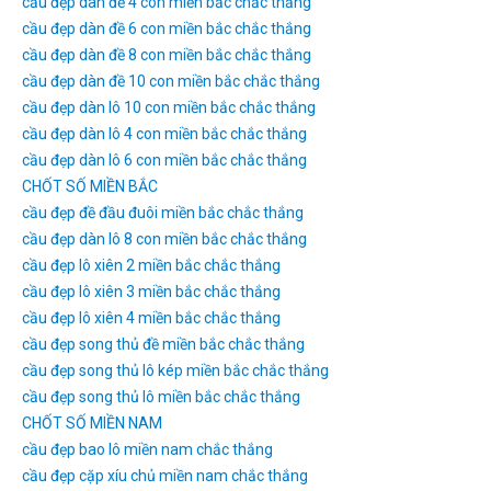
cầu đẹp dàn đề 4 con miền bắc chắc thắng
cầu đẹp dàn đề 6 con miền bắc chắc thắng
cầu đẹp dàn đề 8 con miền bắc chắc thắng
cầu đẹp dàn đề 10 con miền bắc chắc thắng
cầu đẹp dàn lô 10 con miền bắc chắc thắng
cầu đẹp dàn lô 4 con miền bắc chắc thắng
cầu đẹp dàn lô 6 con miền bắc chắc thắng
CHỐT SỐ MIỀN BẮC
cầu đẹp đề đầu đuôi miền bắc chắc thắng
cầu đẹp dàn lô 8 con miền bắc chắc thắng
cầu đẹp lô xiên 2 miền bắc chắc thắng
cầu đẹp lô xiên 3 miền bắc chắc thắng
cầu đẹp lô xiên 4 miền bắc chắc thắng
cầu đẹp song thủ đề miền bắc chắc thắng
cầu đẹp song thủ lô kép miền bắc chắc thắng
cầu đẹp song thủ lô miền bắc chắc thắng
CHỐT SỐ MIỀN NAM
cầu đẹp bao lô miền nam chắc thắng
cầu đẹp cặp xíu chủ miền nam chắc thắng