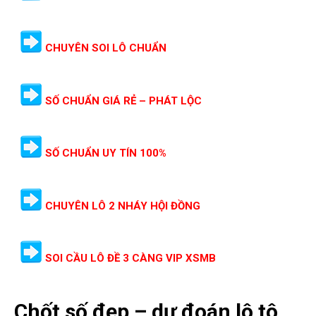
CHUYÊN SOI LÔ CHUẨN
SỐ CHUẨN GIÁ RẺ – PHÁT LỘC
SỐ CHUẨN UY TÍN 100%
CHUYÊN LÔ 2 NHÁY HỘI ĐỒNG
SOI CẦU LÔ ĐỀ 3 CÀNG VIP XSMB
Chốt số đẹp – dự đoán lô tô