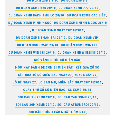
DU DOAN XSMB 3 SO
,
DỰ ĐOÁN XSMB 5
,
DU DOAN XSMB 666 20/10
,
DU DOAN XSMB 777 20/10
,
DU DOAN XSMB BACH THU LO 20/10
,
DỰ ĐOÁN XSMB ĐẶC BIỆT
,
DỰ ĐOÁN XSMB MINH NGỌC
,
DU DOAN XSMB MINH NGOC 20/10
,
DỰ ĐOÁN XSMB NGÀY 20/10/2022
,
DU DOAN XSMB THAN TAI 20/10
,
DU DOAN XSMB VIP
,
DU DOAN XSMB WAP 20/10
,
DỰ ĐOÁN XSMB WIN188
,
DU DOAN XSMB WIN188 20/10
,
DU DOAN XSMB WIN2888 20/10
,
GIỜ VÀNG CHỐT SỐ MIỀN BẮC
,
HÔM NAY ĐÁNH DE CON GÌ MIỀN BẮC
,
KẾT QUẢ XỔ SỐ
,
KẾT QUẢ XỔ SỐ MIỀN BẮC NGÀY 27
,
KQXS NGÀY 27
,
LÔ ĐỀ NGÀY 27
,
LO GAN MB
,
MIỀN BẮC NGÀY 20/10/2022
,
QUAY THỬ XỔ SỐ MIỀN BẮC
,
SC XSMB 20/10
,
SOI CAU 1H XSMB 20/10
,
SOI CAU 24H XSMB 20/10
,
SOI CAU 26H XSMB 20/10
,
SOI CẦU ATRUNGROI 20/10
,
SOI CẦU CHÍNH XÁC NHẤT HÔM NAY
,