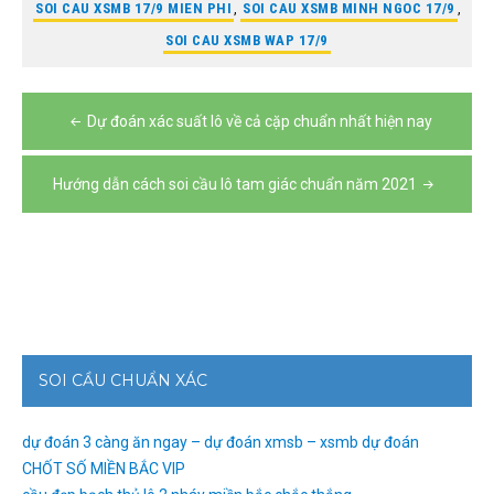
SOI CAU XSMB 17/9 MIEN PHI
,
SOI CAU XSMB MINH NGOC 17/9
,
SOI CAU XSMB WAP 17/9
Điều
Dự đoán xác suất lô về cả cặp chuẩn nhất hiện nay
hướng
bài
Hướng dẫn cách soi cầu lô tam giác chuẩn năm 2021
viết
SOI CẦU CHUẨN XÁC
dự đoán 3 càng ăn ngay – dự đoán xmsb – xsmb dự đoán
CHỐT SỐ MIỀN BẮC VIP