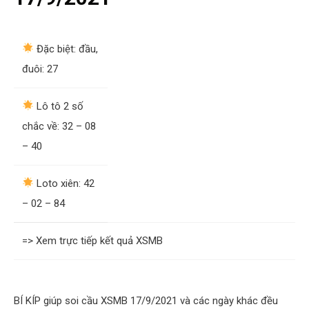
Đặc biệt: đầu,
đuôi:
27
Lô tô 2 số
chắc về:
32 – 08
– 40
Loto xiên:
42
– 02 – 84
=> Xem trực tiếp kết quả XSMB
BÍ KÍP giúp soi cầu XSMB 17/9/2021 và các ngày khác đều