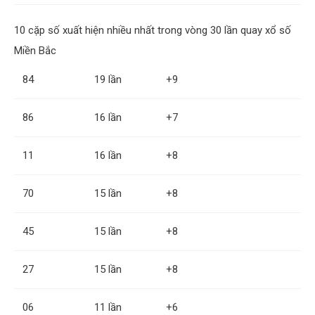
10 cặp số xuất hiện nhiều nhất trong vòng 30 lần quay xổ số
Miền Bắc
84
19 lần
+9
86
16 lần
+7
11
16 lần
+8
70
15 lần
+8
45
15 lần
+8
27
15 lần
+8
06
11 lần
+6