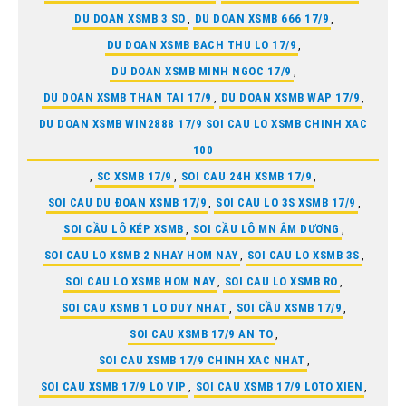
DU DOAN XSMB 3 SO
,
DU DOAN XSMB 666 17/9
,
DU DOAN XSMB BACH THU LO 17/9
,
DU DOAN XSMB MINH NGOC 17/9
,
DU DOAN XSMB THAN TAI 17/9
,
DU DOAN XSMB WAP 17/9
,
DU DOAN XSMB WIN2888 17/9 SOI CAU LO XSMB CHINH XAC
100
,
SC XSMB 17/9
,
SOI CAU 24H XSMB 17/9
,
SOI CAU DU ĐOAN XSMB 17/9
,
SOI CAU LO 3S XSMB 17/9
,
SOI CẦU LÔ KÉP XSMB
,
SOI CẦU LÔ MN ÂM DƯƠNG
,
SOI CAU LO XSMB 2 NHAY HOM NAY
,
SOI CAU LO XSMB 3S
,
SOI CAU LO XSMB HOM NAY
,
SOI CAU LO XSMB RO
,
SOI CAU XSMB 1 LO DUY NHAT
,
SOI CẦU XSMB 17/9
,
SOI CAU XSMB 17/9 AN TO
,
SOI CAU XSMB 17/9 CHINH XAC NHAT
,
SOI CAU XSMB 17/9 LO VIP
,
SOI CAU XSMB 17/9 LOTO XIEN
,