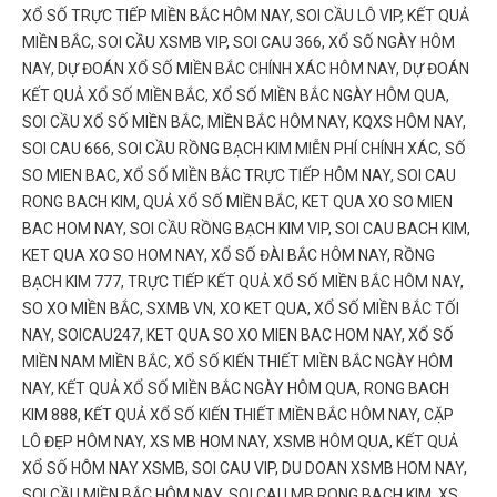
XỔ SỐ TRỰC TIẾP MIỀN BẮC HÔM NAY, SOI CẦU LÔ VIP, KẾT QUẢ
MIỀN BẮC, SOI CẦU XSMB VIP, SOI CAU 366, XỔ SỐ NGÀY HÔM
NAY, DỰ ĐOÁN XỔ SỐ MIỀN BẮC CHÍNH XÁC HÔM NAY, DỰ ĐOÁN
KẾT QUẢ XỔ SỐ MIỀN BẮC, XỔ SỐ MIỀN BẮC NGÀY HÔM QUA,
SOI CẦU XỔ SỐ MIỀN BẮC, MIỀN BẮC HÔM NAY, KQXS HÔM NAY,
SOI CAU 666, SOI CẦU RỒNG BẠCH KIM MIỄN PHÍ CHÍNH XÁC, SỐ
SO MIEN BAC, XỔ SỐ MIỀN BẮC TRỰC TIẾP HÔM NAY, SOI CAU
RONG BACH KIM, QUẢ XỔ SỐ MIỀN BẮC, KET QUA XO SO MIEN
BAC HOM NAY, SOI CẦU RỒNG BẠCH KIM VIP, SOI CAU BACH KIM,
KET QUA XO SO HOM NAY, XỔ SỐ ĐÀI BẮC HÔM NAY, RỒNG
BẠCH KIM 777, TRỰC TIẾP KẾT QUẢ XỔ SỐ MIỀN BẮC HÔM NAY,
SO XO MIỀN BẮC, SXMB VN, XO KET QUA, XỔ SỐ MIỀN BẮC TỐI
NAY, SOICAU247, KET QUA SO XO MIEN BAC HOM NAY, XỔ SỐ
MIỀN NAM MIỀN BẮC, XỔ SỐ KIẾN THIẾT MIỀN BẮC NGÀY HÔM
NAY, KẾT QUẢ XỔ SỐ MIỀN BẮC NGÀY HÔM QUA, RONG BACH
KIM 888, KẾT QUẢ XỔ SỐ KIẾN THIẾT MIỀN BẮC HÔM NAY, CẶP
LÔ ĐẸP HÔM NAY, XS MB HOM NAY, XSMB HÔM QUA, KẾT QUẢ
XỔ SỐ HÔM NAY XSMB, SOI CAU VIP, DU DOAN XSMB HOM NAY,
SOI CẦU MIỀN BẮC HÔM NAY, SOI CAU MB RONG BACH KIM, XS