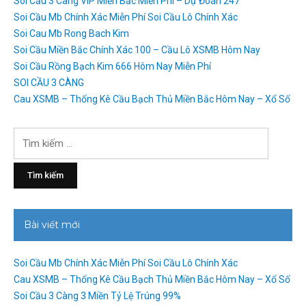
Soi Cầu 3 Càng VIP Miền Bắc Miễn Phí – Dự Đoán 247
Soi Cầu Mb Chính Xác Miễn Phí Soi Cầu Lô Chính Xác
Soi Cau Mb Rong Bach Kim
Soi Cầu Miền Bắc Chính Xác 100 – Cầu Lô XSMB Hôm Nay
Soi Cầu Rồng Bạch Kim 666 Hôm Nay Miễn Phí
SOI CẦU 3 CÀNG
Cau XSMB – Thống Kê Cầu Bạch Thủ Miền Bắc Hôm Nay – Xổ Số
Tìm
kiếm
cho:
Bài viết mới
Soi Cầu Mb Chính Xác Miễn Phí Soi Cầu Lô Chính Xác
Cau XSMB – Thống Kê Cầu Bạch Thủ Miền Bắc Hôm Nay – Xổ Số
Soi Cầu 3 Càng 3 Miền Tỷ Lệ Trúng 99%