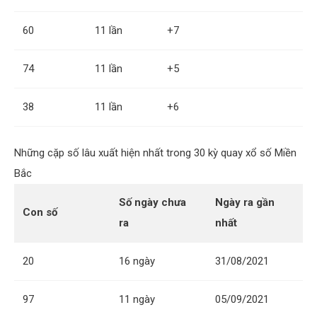
60
11 lần
+7
74
11 lần
+5
38
11 lần
+6
Những cặp số lâu xuất hiện nhất trong 30 kỳ quay xổ số Miền
Bắc
Số ngày chưa
Ngày ra gần
Con số
ra
nhất
20
16 ngày
31/08/2021
97
11 ngày
05/09/2021