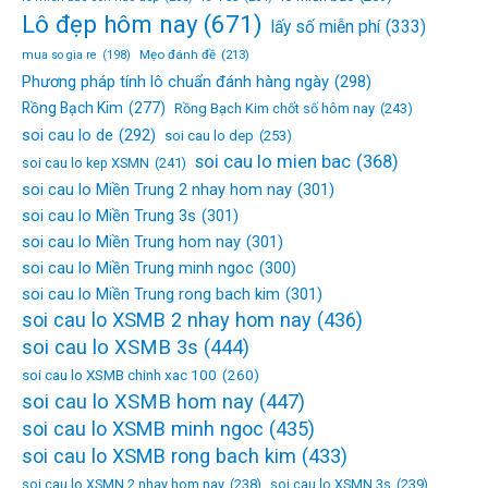
Lô đẹp hôm nay
(671)
lấy số miễn phí
(333)
Mẹo đánh đề
(213)
mua so gia re
(198)
Phương pháp tính lô chuẩn đánh hàng ngày
(298)
Rồng Bạch Kim
(277)
Rồng Bạch Kim chốt số hôm nay
(243)
soi cau lo de
(292)
soi cau lo dep
(253)
soi cau lo mien bac
(368)
soi cau lo kep XSMN
(241)
soi cau lo Miền Trung 2 nhay hom nay
(301)
soi cau lo Miền Trung 3s
(301)
soi cau lo Miền Trung hom nay
(301)
soi cau lo Miền Trung minh ngoc
(300)
soi cau lo Miền Trung rong bach kim
(301)
soi cau lo XSMB 2 nhay hom nay
(436)
soi cau lo XSMB 3s
(444)
soi cau lo XSMB chinh xac 100
(260)
soi cau lo XSMB hom nay
(447)
soi cau lo XSMB minh ngoc
(435)
soi cau lo XSMB rong bach kim
(433)
soi cau lo XSMN 2 nhay hom nay
(238)
soi cau lo XSMN 3s
(239)