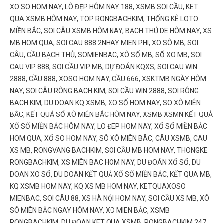
XO SO HOM NAY, LÔ ĐẸP HÔM NAY 188, XSMB SOI CẦU, KET
QUA XSMB HÔM NAY, TOP RONGBACHKIM, THỐNG KÊ LOTO
MIỀN BẮC, SOI CÂU XSMB HÔM NAY, BẠCH THỦ DE HÔM NAY, XS
MB HOM QUA, SOI CAU 888 2NHAY MIEN PHI, XO SÔ MB, SOI
CÂU, CẦU BẠCH THỦ, SOMIENBAC, XÔ SỐ MB, SỐ XO MB, SOI
CAU VIP 888, SOI CẦU VIP MB, DỰ ĐOÁN KQXS, SOI CAU WIN
2888, CẦU 888, XOSO HOM NAY, CẦU 666, XSKTMB NGÀY HÔM
NAY, SOI CÂU RÔNG BACH KIM, SOI CẦU WIN 2888, SOI RÔNG
BACH KIM, DU DOAN KQ XSMB, XO SỐ HOM NAY, SO XÔ MIÊN
BẮC, KẾT QUẢ SỔ XÔ MIÊN BẮC HÔM NAY, XSMB XSMN KẾT QUẢ
XỐ SỐ MIỀN BẮC HÔM NAY, LO ĐEP HOM NAY, XỔ SỐ MIỀN BẮC
HOM QUA, XỔ SO HOM NAY, SÔ XÔ MIÊN BÂC, CÂU XSMB, CAU
XS MB, RONGVANG BACHKIM, SOI CẦU MB HOM NAY, THONGKE
RONGBACHKIM, XS MIÊN BAC HOM NAY, DU ĐOÁN XỔ SỐ, DU
DOAN XO SỐ, DU DOAN KẾT QUẢ XỔ SỐ MIỀN BẮC, KẾT QUA MB,
KQ XSMB HOM NAY, KQ XS MB HOM NAY, KETQUAXOSO
MIENBAC, SOI CÂU 88, XS HÀ NỘI HOM NAY, SOI CẦU XS MB, XÔ
SÔ MIÊN BĂC NGAY HÔM NAY, XO MIEN BẮC, XSMB
RONGBACHKIM, DU ĐOAN KET QUA XSMB, RONGBACHKIM 247,