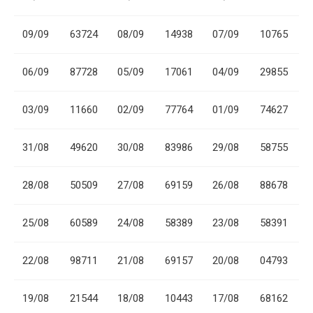
09/09
637
24
08/09
149
38
07/09
107
65
06/09
877
28
05/09
170
61
04/09
298
55
03/09
116
60
02/09
777
64
01/09
746
27
31/08
496
20
30/08
839
86
29/08
587
55
28/08
505
09
27/08
691
59
26/08
886
78
25/08
605
89
24/08
583
89
23/08
583
91
22/08
987
11
21/08
691
57
20/08
047
93
19/08
215
44
18/08
104
43
17/08
681
62