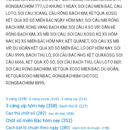
RONGBACHKIM 777, LO KHUNG 1 NGAY, SOI CAU MIEN BẮC, CAU
LOTO, SOI CAU 3CANG, CẦU RÔNG BACH KIM, KETQUA XOSO,
KẾT QUẢ XỔ SỐ MIÊN BẮC NGÀY HÔM NAY, SOI CÂU MB RÔNG
BACH KIM, RONG VANG BẠCH KIM, SOI CÂU 4 SO VIP, DÀN ĐỀ
RỒNG BẠCH KIM, XS MB SOI CAU, SOI CAU XOSO, KQ XS HÔM
NAY, KQ XS MIỀN BẮC HÔM NAY, KẾT QUANET, SOI CAU XS MB
VIP, DU ĐOÁN KẾT QUẢ XỔ SỐ MIỀN BẮC, LÔ DEP HÔM NAY, SOI
CÂU 9999, BACH THU LÔ, SOI CẦU BAC NHO, KET QUAXOSO, SOI
CÂU 6666, KET QUA XÔ SỐ, SOI CẦU BẠCH THU, CẦU LOTO ĐẸP,
SOI CAU RONG BACHKIM, KETQUA XOSO MIEN BAC, DU ĐOÁN,
KETQUASOXO MIENBAC, RONGBACHKIM CHOTSO,
RONGBACHKIM 8899,
3 cang
(228)
3 cang xsmb
(220)
3 càng vip
(216)
3 càng víp hôm nay
(358)
bạch thủ lô
(227)
Cao thủ chốt số
(282)
cau de dep
(206)
Chốt số miền Bắc hôm nay
(352)
Cách bắt lô chuẩn theo ngày
(280)
Cách tính lô chuẩn
(198)