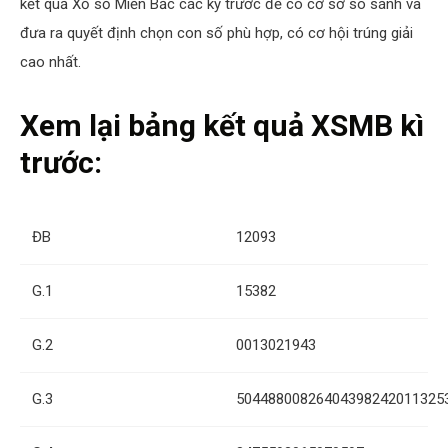
kết quả Xổ số Miền Bắc các kỳ trước để có cơ sở so sánh và
đưa ra quyết định chọn con số phù hợp, có cơ hội trúng giải
cao nhất.
Xem lại bảng kết quả XSMB kì
trước:
ĐB
12093
G.1
15382
G.2
00130
21943
G.3
50448
80082
64043
98242
01132
5