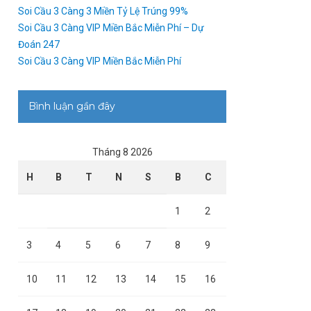
Soi Cầu 3 Càng 3 Miền Tỷ Lệ Trúng 99%
Soi Cầu 3 Càng VIP Miền Bắc Miễn Phí – Dự
Đoán 247
Soi Cầu 3 Càng VIP Miền Bắc Miễn Phí
Bình luận gần đây
Tháng 8 2026
H
B
T
N
S
B
C
1
2
3
4
5
6
7
8
9
10
11
12
13
14
15
16