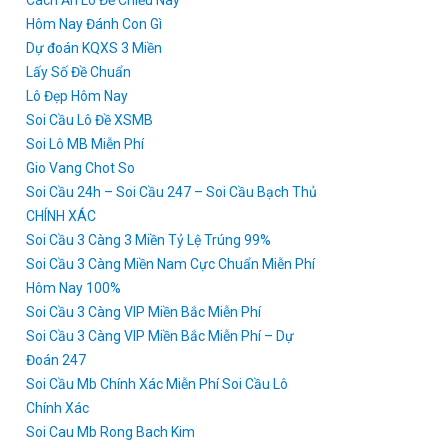
Cách Ăn Lô Đề Chiều Nay
Hôm Nay Đánh Con Gì
Dự đoán KQXS 3 Miền
Lấy Số Đề Chuẩn
Lô Đẹp Hôm Nay
Soi Cầu Lô Đề XSMB
Soi Lô MB Miễn Phí
Gio Vang Chot So
Soi Cầu 24h – Soi Cầu 247 – Soi Cầu Bạch Thủ
CHÍNH XÁC
Soi Cầu 3 Càng 3 Miền Tỷ Lệ Trúng 99%
Soi Cầu 3 Càng Miền Nam Cực Chuẩn Miễn Phí
Hôm Nay 100%
Soi Cầu 3 Càng VIP Miền Bắc Miễn Phí
Soi Cầu 3 Càng VIP Miền Bắc Miễn Phí – Dự
Đoán 247
Soi Cầu Mb Chính Xác Miễn Phí Soi Cầu Lô
Chính Xác
Soi Cau Mb Rong Bach Kim