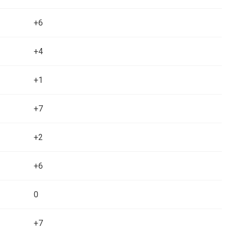
+6
+4
+1
+7
+2
+6
0
+7