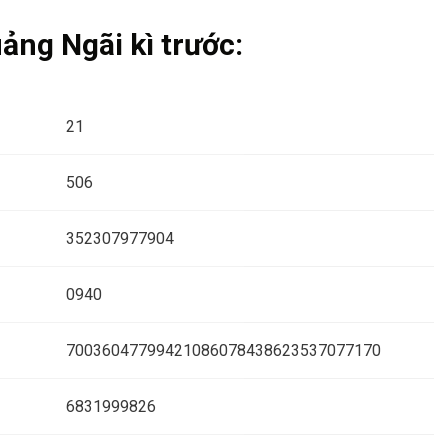
ảng Ngãi kì trước:
21
506
3523
0797
7904
0940
70036
04779
94210
86078
43862
35370
77170
68319
99826