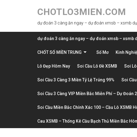
CHOTLO3MIEN.COM
dự đoán 3 càng ăn ngay – dự đoán xmsb – xsmb d
dự đoán 3 càng ăn ngay – dự đoán xmsb – xsmb 
CHỐT SỐ MIỀN TRUNG
Sổ Mơ
Kinh Nghi
Lô Đẹp Hôm Nay
Soi Cầu Lô Đề XSMB
Soi Lô
Soi Cầu 3 Càng 3 Miền Tỷ Lệ Trúng 99%
Soi Cầu
Soi Cầu 3 Càng VIP Miền Bắc Miễn Phí – Dự Đoán 
Soi Cầu Miền Bắc Chính Xác 100 – Cầu Lô XSMB 
Cau XSMB – Thống Kê Cầu Bạch Thủ Miền Bắc Hôm