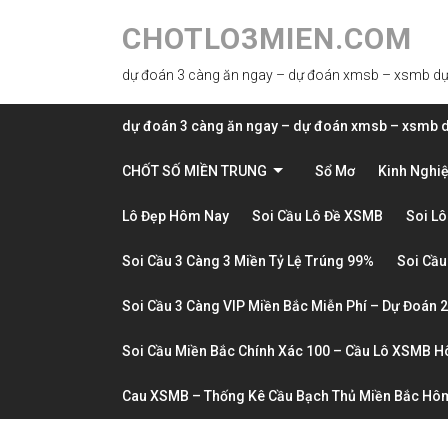
CHOTLO3MIEN.COM
dự đoán 3 càng ăn ngay – dự đoán xmsb – xsmb d
dự đoán 3 càng ăn ngay – dự đoán xmsb – xsmb 
CHỐT SỐ MIỀN TRUNG
Sổ Mơ
Kinh Nghi
Lô Đẹp Hôm Nay
Soi Cầu Lô Đề XSMB
Soi Lô
Soi Cầu 3 Càng 3 Miền Tỷ Lệ Trúng 99%
Soi Cầu
Soi Cầu 3 Càng VIP Miền Bắc Miễn Phí – Dự Đoán 
Soi Cầu Miền Bắc Chính Xác 100 – Cầu Lô XSMB 
Cau XSMB – Thống Kê Cầu Bạch Thủ Miền Bắc Hôm