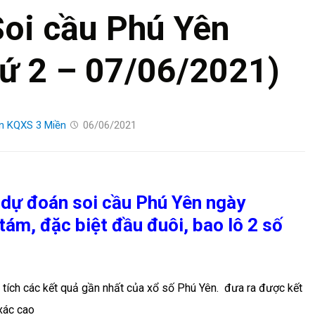
oi cầu Phú Yên
ứ 2 – 07/06/2021)
n KQXS 3 Miền
06/06/2021
dự đoán soi cầu Phú Yên ngày
tám, đặc biệt đầu đuôi, bao lô 2 số
 tích các kết quả gần nhất của xổ số Phú Yên. đưa ra được kết
xác cao