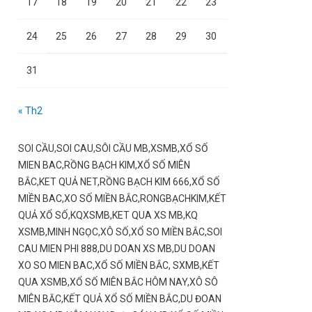
17
18
19
20
21
22
23
24
25
26
27
28
29
30
31
« Th2
SOI CẦU,SOI CAU,SÔI CẦU MB,XSMB,XỔ SỐ
MIEN BAC,RỒNG BẠCH KIM,XỔ SỐ MIÊN
BẮC,KET QUẢ NET,RỒNG BẠCH KIM 666,XỔ SỐ
MIỀN BAC,XO SỐ MIỀN BẮC,RONGBẠCHKIM,KẾT
QUẢ XỔ SỐ,KQXSMB,KET QUA XS MB,KQ
XSMB,MINH NGỌC,XÔ SỐ,XỔ SO MIỀN BẮC,SOI
CAU MIEN PHI 888,DU DOAN XS MB,DU DOAN
XO SO MIEN BAC,XỔ SỐ MIỀN BẮC, SXMB,KẾT
QUA XSMB,XỔ SỐ MIÊN BẮC HÔM NAY,XÔ SÔ
MIÊN BĂC,KẾT QUẢ XỔ SỐ MIỀN BẮC,DU ĐOAN