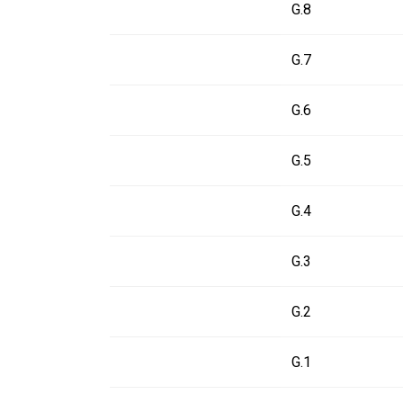
G.8
G.7
G.6
G.5
G.4
G.3
G.2
G.1