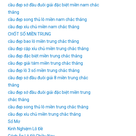
cầu đẹp sớ đầu đuôi giải đặc biệt miền nam chắc
thắng
cầu đẹp song thủ lô miền nam chắc thắng
cầu đẹp xíu chủ miền nam chắc thắng
CHỐT SỐ MIỀN TRUNG
cầu đẹp bao lô miền trung chắc thắng
cầu đẹp cặp xíu chủ miền trung chắc thắng
cầu đẹp đặc biệt miền trung chắc thắng
cầu đẹp giải tám miền trung chắc thắng
cầu đẹp lô 3 số miền trung chắc thắng
cầu đẹp sớ đầu đuôi giải 8 miền trung chắc
thắng
cầu đẹp sớ đầu đuôi giải đặc biệt miền trung
chắc thắng
cầu đẹp song thủ lô miền trung chắc thắng
cầu đẹp xíu chủ miền trung chắc thắng
Sổ Mơ
Kinh Nghiệm Lô Đề