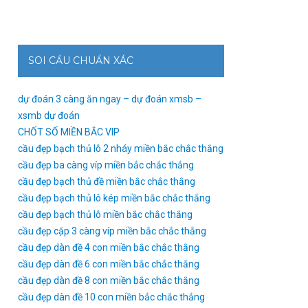
SOI CẦU CHUẨN XÁC
dự đoán 3 càng ăn ngay – dự đoán xmsb –
xsmb dự đoán
CHỐT SỐ MIỀN BẮC VIP
cầu đẹp bạch thủ lô 2 nháy miền bắc chắc thắng
cầu đẹp ba càng víp miền bắc chắc thắng
cầu đẹp bạch thủ đề miền bắc chắc thắng
cầu đẹp bạch thủ lô kép miền bắc chắc thắng
cầu đẹp bạch thủ lô miền bắc chắc thắng
cầu đẹp cặp 3 càng víp miền bắc chắc thắng
cầu đẹp dàn đề 4 con miền bắc chắc thắng
cầu đẹp dàn đề 6 con miền bắc chắc thắng
cầu đẹp dàn đề 8 con miền bắc chắc thắng
cầu đẹp dàn đề 10 con miền bắc chắc thắng