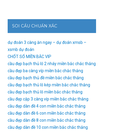
SOI CẦU CHUẨN XÁC
dự đoán 3 càng ăn ngay – dự đoán xmsb –
xsmb dự đoán
CHỐT SỐ MIỀN BẮC VIP
cầu đẹp bạch thủ lô 2 nháy miền bắc chắc thắng
cầu đẹp ba càng víp miền bắc chắc thắng
cầu đẹp bạch thủ đề miền bắc chắc thắng
cầu đẹp bạch thủ lô kép miền bắc chắc thắng
cầu đẹp bạch thủ lô miền bắc chắc thắng
cầu đẹp cặp 3 càng víp miền bắc chắc thắng
cầu đẹp dàn đề 4 con miền bắc chắc thắng
cầu đẹp dàn đề 6 con miền bắc chắc thắng
cầu đẹp dàn đề 8 con miền bắc chắc thắng
cầu đẹp dàn đề 10 con miền bắc chắc thắng