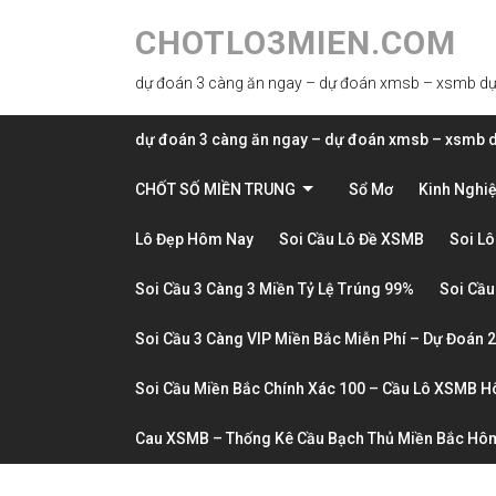
CHOTLO3MIEN.COM
dự đoán 3 càng ăn ngay – dự đoán xmsb – xsmb d
dự đoán 3 càng ăn ngay – dự đoán xmsb – xsmb 
CHỐT SỐ MIỀN TRUNG
Sổ Mơ
Kinh Nghi
Lô Đẹp Hôm Nay
Soi Cầu Lô Đề XSMB
Soi Lô
Soi Cầu 3 Càng 3 Miền Tỷ Lệ Trúng 99%
Soi Cầu
Soi Cầu 3 Càng VIP Miền Bắc Miễn Phí – Dự Đoán 
Soi Cầu Miền Bắc Chính Xác 100 – Cầu Lô XSMB 
Cau XSMB – Thống Kê Cầu Bạch Thủ Miền Bắc Hôm