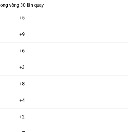
trong vòng 30 lần quay
+5
+9
+6
+3
+8
+4
+2