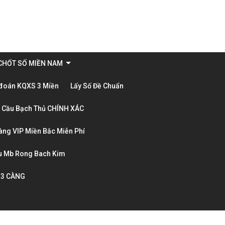
CHỐT SỐ MIỀN NAM
đoán KQXS 3 Miền
Lấy Số Đề Chuẩn
oi Cầu Bạch Thủ CHÍNH XÁC
àng VIP Miền Bắc Miễn Phí
u Mb Rong Bach Kim
 3 CÀNG