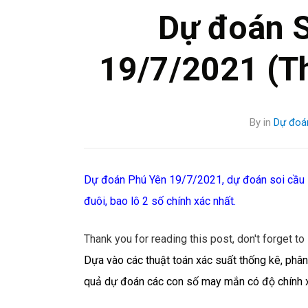
Dự đoán S
19/7/2021 (T
By in
Dự đoá
Dự đoán Phú Yên 19/7/2021, dự đoán soi cầu P
đuôi, bao lô 2 số chính xác nhất.
Thank you for reading this post, don't forget to
Dựa vào các thuật toán xác suất thống kê, phân
quả dự đoán các con số may mắn có độ chính 