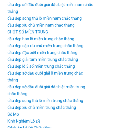
cầu đẹp sớ đầu đuôi giải đặc biệt miền nam chắc
thắng
cầu đẹp song thủ lô miền nam chắc thắng
cầu đẹp xíu chủ miền nam chắc thắng
CHỐT SỐ MIỀN TRUNG
cầu đẹp bao lô miền trung chắc thắng
cầu đẹp cặp xíu chủ miền trung chắc thắng
cầu đẹp đặc biệt miền trung chắc thắng
cầu đẹp giải tám miền trung chắc thắng
cầu đẹp lô 3 số miền trung chắc thắng
cầu đẹp sớ đầu đuôi giải 8 miền trung chắc
thắng
cầu đẹp sớ đầu đuôi giải đặc biệt miền trung
chắc thắng
cầu đẹp song thủ lô miền trung chắc thắng
cầu đẹp xíu chủ miền trung chắc thắng
Sổ Mơ
Kinh Nghiệm Lô Đề