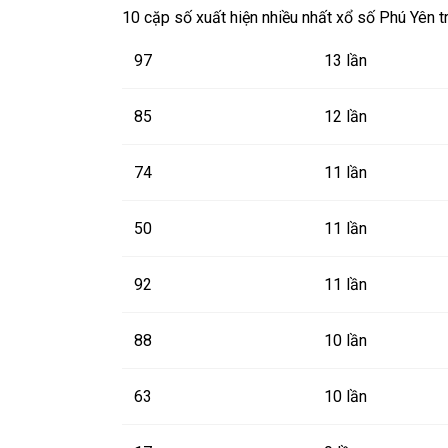
10 cặp số xuất hiện nhiều nhất xổ số Phú Yên 
97
13 lần
85
12 lần
74
11 lần
50
11 lần
92
11 lần
88
10 lần
63
10 lần