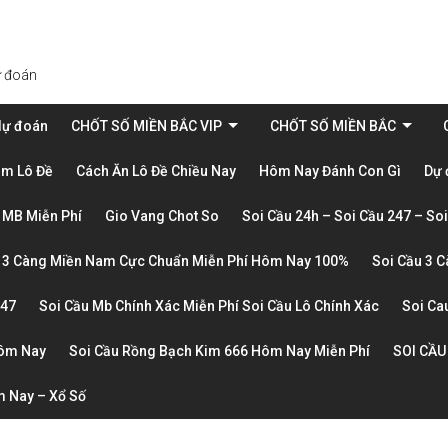
Skip
to
content
ự đoán
dự đoán
CHỐT SỐ MIỀN BẮC VIP
CHỐT SỐ MIỀN BẮC
ệm Lô Đề
Cách Ăn Lô Đề Chiều Nay
Hôm Nay Đánh Con Gì
Dự 
 MB Miễn Phí
Gio Vang Chot So
Soi Cầu 24h – Soi Cầu 247 – S
 3 Càng Miền Nam Cực Chuẩn Miễn Phí Hôm Nay 100%
Soi Cầu 3 C
247
Soi Cầu Mb Chính Xác Miễn Phí Soi Cầu Lô Chính Xác
Soi Ca
Hôm Nay
Soi Cầu Rồng Bạch Kim 666 Hôm Nay Miễn Phí
SOI CẦU
 Nay – Xổ Số