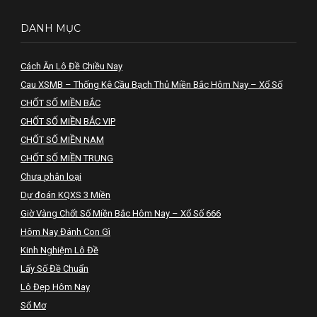
DANH MỤC
Cách Ăn Lô Đề Chiều Nay
Cau XSMB – Thống Kê Cầu Bạch Thủ Miền Bắc Hôm Nay – Xổ Số
CHỐT SỐ MIỀN BẮC
CHỐT SỐ MIỀN BẮC VIP
CHỐT SỐ MIỀN NAM
CHỐT SỐ MIỀN TRUNG
Chưa phân loại
Dự đoán KQXS 3 Miền
Giờ Vàng Chốt Số Miền Bắc Hôm Nay – Xổ Số 666
Hôm Nay Đánh Con Gì
Kinh Nghiệm Lô Đề
Lấy Số Đề Chuẩn
Lô Đẹp Hôm Nay
Sổ Mơ