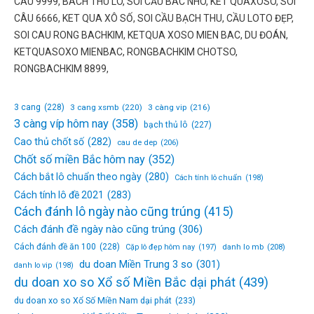
CÂU 9999, BACH THU LÔ, SOI CẦU BAC NHO, KET QUAXOSO, SOI
CÂU 6666, KET QUA XÔ SỐ, SOI CẦU BẠCH THU, CẦU LOTO ĐẸP,
SOI CAU RONG BACHKIM, KETQUA XOSO MIEN BAC, DU ĐOÁN,
KETQUASOXO MIENBAC, RONGBACHKIM CHOTSO,
RONGBACHKIM 8899,
3 cang
(228)
3 cang xsmb
(220)
3 càng vip
(216)
3 càng víp hôm nay
(358)
bạch thủ lô
(227)
Cao thủ chốt số
(282)
cau de dep
(206)
Chốt số miền Bắc hôm nay
(352)
Cách bắt lô chuẩn theo ngày
(280)
Cách tính lô chuẩn
(198)
Cách tính lô đề 2021
(283)
Cách đánh lô ngày nào cũng trúng
(415)
Cách đánh đề ngày nào cũng trúng
(306)
Cách đánh đề ăn 100
(228)
Cặp lô đẹp hôm nay
(197)
danh lo mb
(208)
du doan Miền Trung 3 so
(301)
danh lo vip
(198)
du doan xo so Xổ số Miền Bắc dại phát
(439)
du doan xo so Xổ Số Miền Nam dại phát
(233)