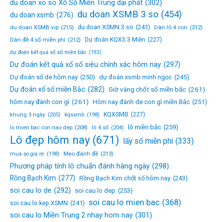
du doan xo so Xổ Số Miền Trung dại phát
(302)
du doan XSMB 3 so
(454)
du doan xsmb
(276)
du doan XSMN 3 so
(241)
du doan XSMB vip
(215)
Dàn lô 4 con
(212)
Dàn đề 4 số miễn phí
(212)
Dự đoán KQXS 3 Miền
(227)
dự đoán kết quả xổ số miền bắc
(193)
Dự đoán kết quả xổ số siêu chính xác hôm nay
(297)
Dự đoán số de hôm nay
(250)
dự đoán xsmb minh ngọc
(245)
Dự đoán xổ số miền Bắc
(282)
Giờ vàng chốt số miền bắc
(261)
hôm nay đánh con gì
(261)
Hôm nay đánh de con gì miền Bắc
(251)
KQXSMB
(227)
khung 3 ngày
(205)
kqsxmb
(198)
lô miền bắc
(259)
lo mien bac con nao dep
(208)
lô 4 số
(204)
Lô đẹp hôm nay
(671)
lấy số miễn phí
(333)
Mẹo đánh đề
(213)
mua so gia re
(198)
Phương pháp tính lô chuẩn đánh hàng ngày
(298)
Rồng Bạch Kim
(277)
Rồng Bạch Kim chốt số hôm nay
(243)
soi cau lo de
(292)
soi cau lo dep
(253)
soi cau lo mien bac
(368)
soi cau lo kep XSMN
(241)
soi cau lo Miền Trung 2 nhay hom nay
(301)