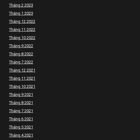
Tháng 2 2023
Tháng 1 2023
Tháng 12 2022
Tháng 11 2022
Tháng 10 2022
Tháng 9 2022
Tháng 8 2022
Tháng 7 2022
Tháng 12 2021
Tháng 11 2021
Tháng 10 2021
Tháng 9 2021
Tháng 8 2021
Tháng 7 2021
Tháng 6 2021
Tháng 5 2021
Tháng 4 2021