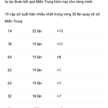
tự dự đoán kết quả Miền Trung hôm nay cho riêng mình.
10 cặp số xuất hiện nhiều nhất trong vòng 30 lần quay xổ số
Miền Trung
14
22 lần
+13
78
19 lần
+11
69
19 lần
+8
62
19 lần
+1
63
19 lần
+7
52
18 lần
+7