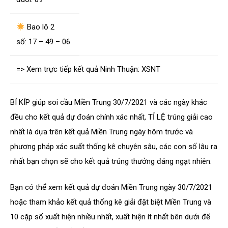
Bao lô 2
số:
17 – 49 – 06
=> Xem trực tiếp kết quả Ninh Thuận: XSNT
BÍ KÍP giúp soi cầu Miền Trung 30/7/2021 và các ngày khác
đều cho kết quả dự đoán chính xác nhất, TỈ LỆ trúng giải cao
nhất là dựa trên kết quả Miền Trung ngày hôm trước và
phương pháp xác suất thống kê chuyên sâu, các con số lâu ra
nhất bạn chọn sẽ cho kết quả trúng thưởng đáng ngạt nhiên.
Bạn có thể xem kết quả dự đoán Miền Trung ngày 30/7/2021
hoặc tham khảo kết quả thống kê giải đặt biệt Miền Trung và
10 cặp số xuất hiện nhiều nhất, xuất hiện ít nhất bên dưới để