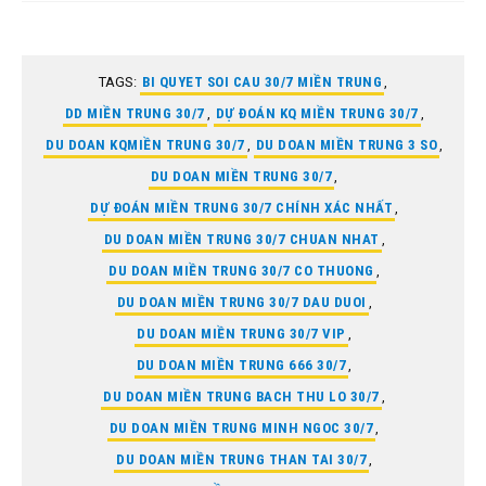
TAGS:
BI QUYET SOI CAU 30/7 MIỀN TRUNG
,
DD MIỀN TRUNG 30/7
,
DỰ ĐOÁN KQ MIỀN TRUNG 30/7
,
DU DOAN KQMIỀN TRUNG 30/7
,
DU DOAN MIỀN TRUNG 3 SO
,
DU DOAN MIỀN TRUNG 30/7
,
DỰ ĐOÁN MIỀN TRUNG 30/7 CHÍNH XÁC NHẤT
,
DU DOAN MIỀN TRUNG 30/7 CHUAN NHAT
,
DU DOAN MIỀN TRUNG 30/7 CO THUONG
,
DU DOAN MIỀN TRUNG 30/7 DAU DUOI
,
DU DOAN MIỀN TRUNG 30/7 VIP
,
DU DOAN MIỀN TRUNG 666 30/7
,
DU DOAN MIỀN TRUNG BACH THU LO 30/7
,
DU DOAN MIỀN TRUNG MINH NGOC 30/7
,
DU DOAN MIỀN TRUNG THAN TAI 30/7
,