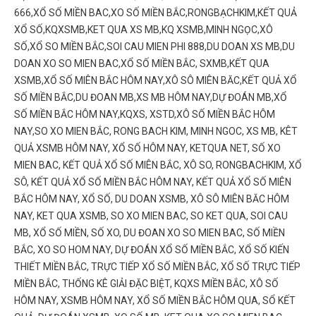
666,XỔ SỐ MIỀN BAC,XO SỐ MIỀN BẮC,RONGBẠCHKIM,KẾT QUẢ
XỔ SỐ,KQXSMB,KET QUA XS MB,KQ XSMB,MINH NGỌC,XÔ
SỐ,XỔ SO MIỀN BẮC,SOI CAU MIEN PHI 888,DU DOAN XS MB,DU
DOAN XO SO MIEN BAC,XỔ SỐ MIỀN BẮC, SXMB,KẾT QUA
XSMB,XỔ SỐ MIÊN BẮC HÔM NAY,XÔ SÔ MIÊN BĂC,KẾT QUẢ XỔ
SỐ MIỀN BẮC,DU ĐOAN MB,XS MB HÔM NAY,DỰ ĐOÁN MB,XỔ
SỐ MIỀN BẮC HÔM NAY,KQXS, XSTD,XÔ SỐ MIỀN BẮC HÔM
NAY,SO XO MIEN BẮC, RONG BACH KIM, MINH NGOC, XS MB, KÊT
QUẢ XSMB HÔM NAY, XỔ SỐ HÔM NAY, KETQUA NET, SỐ XO
MIEN BAC, KẾT QUẢ XỔ SỐ MIÊN BẮC, XÔ SO, RONGBACHKIM, XỔ
SÔ, KẾT QUẢ XỔ SỐ MIỀN BẮC HÔM NAY, KẾT QUẢ XỔ SỐ MIÊN
BẮC HÔM NAY, XỔ SỐ, DU DOAN XSMB, XÔ SÔ MIÊN BĂC HÔM
NAY, KET QUA XSMB, SO XO MIEN BAC, SO KET QUA, SOI CAU
MB, XỔ SỐ MIỀN, SỐ XO, DU ĐOAN XO SO MIEN BAC, SỐ MIỀN
BẮC, XO SO HOM NAY, DỰ ĐOÁN XỔ SỐ MIỀN BẮC, XỔ SỐ KIẾN
THIẾT MIỀN BẮC, TRỰC TIẾP XỔ SỐ MIỀN BẮC, XỔ SỐ TRỰC TIẾP
MIỀN BẮC, THỐNG KÊ GIẢI ĐẶC BIỆT, KQXS MIỀN BẮC, XÔ SỐ
HÔM NAY, XSMB HÔM NAY, XỔ SỐ MIỀN BẮC HÔM QUA, SỔ KẾT