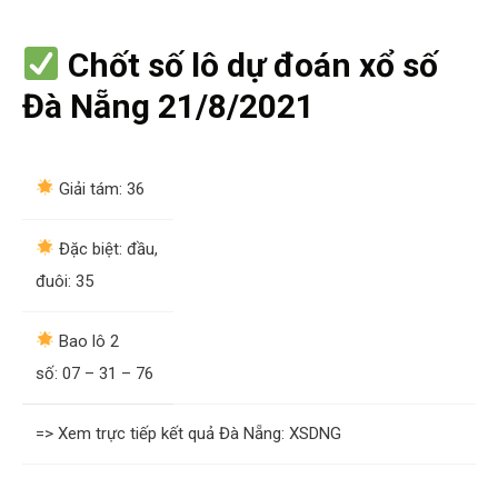
Chốt số lô dự đoán xổ số
Đà Nẵng 21/8/2021
Giải tám:
36
Đặc biệt: đầu,
đuôi:
35
Bao lô 2
số:
07 – 31 – 76
=> Xem trực tiếp kết quả Đà Nẵng: XSDNG