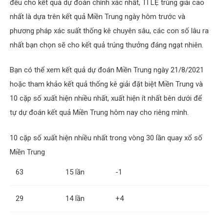
đều cho kết quả dự đoán chính xác nhất, TỈ LỆ trúng giải cao
nhất là dựa trên kết quả Miền Trung ngày hôm trước và
phương pháp xác suất thống kê chuyên sâu, các con số lâu ra
nhất bạn chọn sẽ cho kết quả trúng thưởng đáng ngạt nhiên.
Bạn có thể xem kết quả dự đoán Miền Trung ngày 21/8/2021
hoặc tham khảo kết quả thống kê giải đặt biệt Miền Trung và
10 cặp số xuất hiện nhiều nhất, xuất hiện ít nhất bên dưới để
tự dự đoán kết quả Miền Trung hôm nay cho riêng mình.
10 cặp số xuất hiện nhiều nhất trong vòng 30 lần quay xổ số
Miền Trung
63
15 lần
-1
29
14 lần
+4