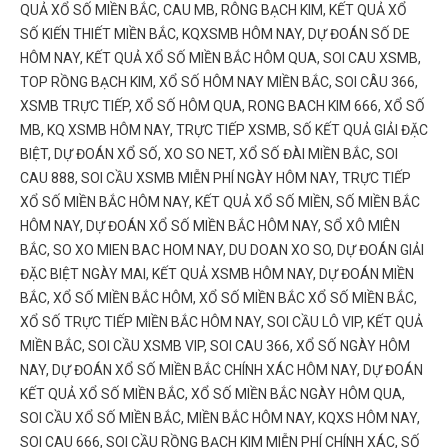
QUẢ XỔ SỐ MIỀN BẮC, CAU MB, RÔNG BẠCH KIM, KẾT QUẢ XỔ
SỐ KIẾN THIẾT MIỀN BẮC, KQXSMB HÔM NAY, DỰ ĐOÁN SỐ DE
HÔM NAY, KẾT QUẢ XỔ SỐ MIỀN BẮC HÔM QUA, SOI CAU XSMB,
TOP RỒNG BẠCH KIM, XỔ SỐ HÔM NAY MIỀN BẮC, SOI CÂU 366,
XSMB TRỰC TIẾP, XỔ SỐ HÔM QUA, RONG BACH KIM 666, XỔ SỐ
MB, KQ XSMB HÔM NAY, TRỰC TIẾP XSMB, SỐ KẾT QUẢ GIẢI ĐẶC
BIỆT, DỰ ĐOÁN XỔ SỐ, XO SO NET, XỔ SỐ ĐÀI MIỀN BẮC, SOI
CAU 888, SOI CẦU XSMB MIỄN PHÍ NGÀY HÔM NAY, TRỰC TIẾP
XỔ SỐ MIỀN BẮC HÔM NAY, KẾT QUẢ XỔ SỐ MIỀN, SỐ MIỀN BẮC
HÔM NAY, DỰ ĐOÁN XỔ SỐ MIỀN BẮC HÔM NAY, SỔ XÔ MIÊN
BẮC, SO XO MIEN BAC HOM NAY, DU DOAN XO SO, DỰ ĐOÁN GIẢI
ĐẶC BIỆT NGÀY MAI, KẾT QUẢ XSMB HÔM NAY, DỰ ĐOÁN MIỀN
BẮC, XỔ SỐ MIỀN BẮC HÔM, XỔ SỐ MIỀN BẮC XỔ SỐ MIỀN BẮC,
XỔ SỐ TRỰC TIẾP MIỀN BẮC HÔM NAY, SOI CẦU LÔ VIP, KẾT QUẢ
MIỀN BẮC, SOI CẦU XSMB VIP, SOI CAU 366, XỔ SỐ NGÀY HÔM
NAY, DỰ ĐOÁN XỔ SỐ MIỀN BẮC CHÍNH XÁC HÔM NAY, DỰ ĐOÁN
KẾT QUẢ XỔ SỐ MIỀN BẮC, XỔ SỐ MIỀN BẮC NGÀY HÔM QUA,
SOI CẦU XỔ SỐ MIỀN BẮC, MIỀN BẮC HÔM NAY, KQXS HÔM NAY,
SOI CAU 666, SOI CẦU RỒNG BẠCH KIM MIỄN PHÍ CHÍNH XÁC, SỐ