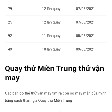
79
12 lần quay
07/08/2021
25
12 lần quay
07/08/2021
92
11 lần quay
08/08/2021
49
10 lần quay
09/08/2021
Quay thử Miền Trung thử vận
may
Các bạn có thể thử vận may tìm ra con số may mắn của mình
bằng cách tham gia Quay thử Miền Trung