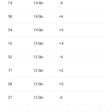
14
14 lần
-4
58
14 lần
+6
54
14 lần
+5
10
13 lần
+4
52
12 lần
-4
77
12 lần
+2
28
12 lần
+5
27
12 lần
-6