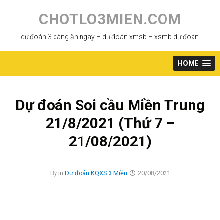
Skip
to
CHOTLO3MIEN.COM
content
dự đoán 3 càng ăn ngay – dự đoán xmsb – xsmb dự đoán
HOME
Dự đoán Soi cầu Miền Trung
21/8/2021 (Thứ 7 –
21/08/2021)
By in
Dự đoán KQXS 3 Miền
20/08/2021