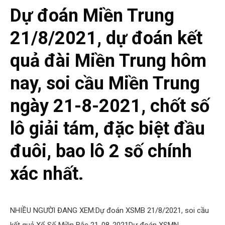
Dự đoán Miền Trung
21/8/2021, dự đoán kết
quả đài Miền Trung hôm
nay, soi cầu Miền Trung
ngày 21-8-2021, chốt số
lô giải tám, đặc biệt đầu
đuôi, bao lô 2 số chính
xác nhất.
NHIỀU NGƯỜI ĐANG XEM:Dự đoán XSMB 21/8/2021, soi cầu