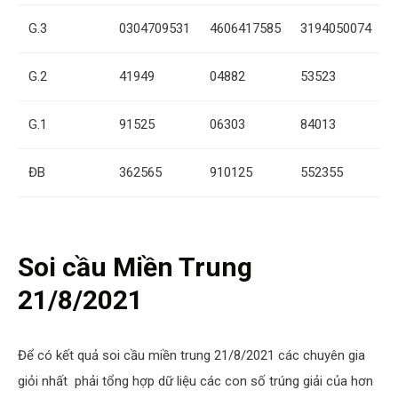
G.3
03047
09531
46064
17585
31940
50074
G.2
41949
04882
53523
G.1
91525
06303
84013
ĐB
362565
910125
552355
Soi cầu Miền Trung
21/8/2021
Để có kết quả soi cầu miền trung 21/8/2021 các chuyên gia
giỏi nhất phải tổng hợp dữ liệu các con số trúng giải của hơn