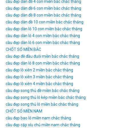
cầu đẹp dàn đề 4 con miền bắc chắc thắng
cầu đẹp dàn đề 6 con miền bắc chắc thắng
cầu đẹp dàn đề 8 con miền bắc chắc thắng
cầu đẹp dàn đề 10 con miền bắc chắc thắng
cầu đẹp dàn lô 10 con miền bắc chắc thắng
cầu đẹp dàn lô 4 con miền bắc chắc thắng
cầu đẹp dàn lô 6 con miền bắc chắc thắng
CHỐT SỐ MIỀN BẮC
cầu đẹp đề đầu đuôi miền bắc chắc thắng
cầu đẹp dàn lô 8 con miền bắc chắc thắng
cầu đẹp lô xiên 2 miền bắc chắc thắng
cầu đẹp lô xiên 3 miền bắc chắc thắng
cầu đẹp lô xiên 4 miền bắc chắc thắng
cầu đẹp song thủ đề miền bắc chắc thắng
cầu đẹp song thủ lô kép miền bắc chắc thắng
cầu đẹp song thủ lô miền bắc chắc thắng
CHỐT SỐ MIỀN NAM
cầu đẹp bao lô miền nam chắc thắng
cầu đẹp cặp xíu chủ miền nam chắc thắng