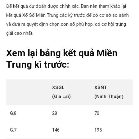
Để kết quả dự đoán được chính xác. Bạn nên tham khảo lại
kết quả Xổ Số Miền Trung các kỳ trước để có cơ sở so sánh
và đưa ra quyết định chọn con số phù hợp, có cơ hội trúng
giải cao nhất.
Xem lại bảng kết quả Miền
Trung kì trước:
XSGL
XSNT
(Gia Lai)
(Ninh Thuận)
G.8
28
70
G.7
146
195