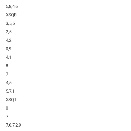
5
,
8
,
4
,
6
XSQB
3
,
5
,
5
2
,
5
4
,
2
0
,
9
4
,
1
8
7
4
,
5
5
,
7
,
1
XSQT
0
7
7
,
0
,
7
,
2
,
9