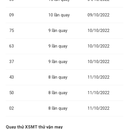
09
10 lần quay
09/10/2022
75
9 lần quay
10/10/2022
63
9 lần quay
10/10/2022
37
9 lần quay
10/10/2022
43
8 lần quay
11/10/2022
50
8 lần quay
11/10/2022
02
8 lần quay
11/10/2022
Quay thử XSMT thử vận may