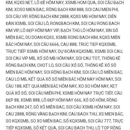
KIM, KQXS NET, LÔ ĐỀ HÔM NAY, XSMB HOM QUA, SOI CẦU BẠCH
KIM, XOSO MIEN BAC, RỒNG BẠCH KIM 888, SOI CAU MIEN PHI,
SOI CẦU VIP, RỒNG BẠCH KIM 2888, KQXS MB HOM NAY, DIỄN
ĐÀN XSMB, SOI CẦU LÔ, RONGBACH KIM, SOI CAU RONG BACH
KIM VIP, LÔ ĐẸP HÔM NAY VIP, BẠCH THỦ LÔ HÔM NAY, XIN SỐ
MIỀN BẮC, DU DOAN KQXS, XSMB RONG BACH KIM, KQXS MIỀN
BẮC HÔM NAY, SOI CẦU 6666, CAU 888, TRUC TIEP KQXSMB,
TRỰC TIẾP XSMB HÔM NAY, DỰ ĐOÁN KQXSMB, XSMB SOI CAU,
SOI CAU VIP MB, XỔ SỐ MB HÔM NAY, SOI CAU TOT, THỐNG KÊ
RỒNG BẠCH KIM, CHOT LO, SOI CẦU XỔ SỐ, THỐNG KÊ XỔ SỐ
MIỀN BẮC HÔM NAY, SOI RỒNG BẠCH KIM, SOI CẦU LÔ MIỀN BẮC,
CAU LO MB, KẾT QUẢ XỔ SỐ MIỀN BẮC HÔM NAY HÔM NAY, SOI
CẦU 188, KẾT QUẢ MIỀN BẮC HÔM NAY, XO SO HÔM NAY, KET
QUẢ XỔ SỐ, SOI CẦU MIỄN PHÍ, XSMB HÔM NAY TRỰC TIẾP, CẦU
ĐẸP 88, XSMB 888, LÔ ĐẸP HÔM NAY 666, XỔ SỐ HÔM, RỒNG
BẠCH KIM 247, SÔ XÔ MIÊN BAC, SOI CẦU XSMB HÔM NAY, SOI
CAU 2888, RỒNG VÀNG BẠCH KIM, CAU BACH THU, XS MIEN BẮC,
SO KQXSMB, SO XO MIÊN BAC, SỐ KQXSMB, SOI CẦU 777, TRỰC
TIẾP KQXSMB, SỔ KẾT QUA, SOI CAU BACH THU, LÔ TOP RỒNG