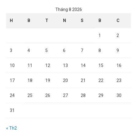
Tháng 8 2026
H
B
T
N
S
B
C
1
2
3
4
5
6
7
8
9
10
11
12
13
14
15
16
17
18
19
20
21
22
23
24
25
26
27
28
29
30
31
« Th2