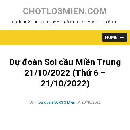
Skip
to
CHOTLO3MIEN.COM
content
dự đoán 3 càng ăn ngay – dự đoán xmsb – xsmb dự đoán
HOME
Dự đoán Soi cầu Miền Trung
21/10/2022 (Thứ 6 –
21/10/2022)
By in
Dự đoán KQXS 3 Miền
20/10/2022