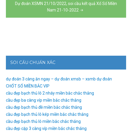
bài
Dự đoán XSMN 21/10/2022, soi cầu kết quả Xổ Số Miền
viết
Nam 21-10-2022
SOI CẦU CHUẨN XÁC
dự đoán 3 càng ăn ngay – dự đoán xmsb – xsmb dự đoán
CHỐT SỐ MIỀN BẮC VIP
cầu đẹp bạch thủ lô 2 nháy miền bắc chắc thắng
cầu đẹp ba càng víp miền bắc chắc thắng
cầu đẹp bạch thủ đề miền bắc chắc thắng
cầu đẹp bạch thủ lô kép miền bắc chắc thắng
cầu đẹp bạch thủ lô miền bắc chắc thắng
cầu đẹp cặp 3 càng víp miền bắc chắc thắng