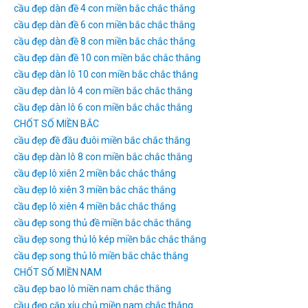
cầu đẹp dàn đề 4 con miền bắc chắc thắng
cầu đẹp dàn đề 6 con miền bắc chắc thắng
cầu đẹp dàn đề 8 con miền bắc chắc thắng
cầu đẹp dàn đề 10 con miền bắc chắc thắng
cầu đẹp dàn lô 10 con miền bắc chắc thắng
cầu đẹp dàn lô 4 con miền bắc chắc thắng
cầu đẹp dàn lô 6 con miền bắc chắc thắng
CHỐT SỐ MIỀN BẮC
cầu đẹp đề đầu đuôi miền bắc chắc thắng
cầu đẹp dàn lô 8 con miền bắc chắc thắng
cầu đẹp lô xiên 2 miền bắc chắc thắng
cầu đẹp lô xiên 3 miền bắc chắc thắng
cầu đẹp lô xiên 4 miền bắc chắc thắng
cầu đẹp song thủ đề miền bắc chắc thắng
cầu đẹp song thủ lô kép miền bắc chắc thắng
cầu đẹp song thủ lô miền bắc chắc thắng
CHỐT SỐ MIỀN NAM
cầu đẹp bao lô miền nam chắc thắng
cầu đẹp cặp xíu chủ miền nam chắc thắng