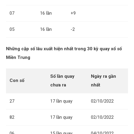
07
16 lần
+9
05
16 lần
-2
Những cặp số lâu xuất hiện nhất trong 30 kỳ quay xổ số
Miền Trung
Số lần quay
Ngày ra gần
Con số
chưa ra
nhất
27
17 lần quay
02/10/2022
82
17 lần quay
02/10/2022
06
15 lần quay
04/10/2022