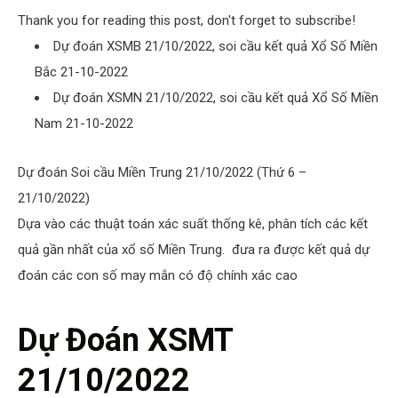
Thank you for reading this post, don't forget to subscribe!
Dự đoán XSMB 21/10/2022, soi cầu kết quả Xổ Số Miền
Bắc 21-10-2022
Dự đoán XSMN 21/10/2022, soi cầu kết quả Xổ Số Miền
Nam 21-10-2022
Dự đoán Soi cầu Miền Trung 21/10/2022 (Thứ 6 –
21/10/2022)
Dựa vào các thuật toán xác suất thống kê, phân tích các kết
quả gần nhất của xổ số Miền Trung. đưa ra được kết quả dự
đoán các con số may mắn có độ chính xác cao
Dự Đoán XSMT
21/10/2022