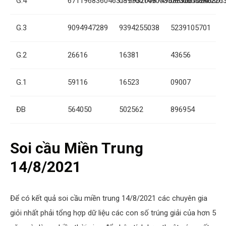
G.4
67119
68360
46311
08976
59320
01490
08749
03571
68890
08566
35610
37136
53885
24680
226
1
G.3
90949
47289
93942
55038
52391
05701
G.2
26616
16381
43656
G.1
59116
16523
09007
ĐB
564050
502562
896954
Soi cầu Miền Trung
14/8/2021
Để có kết quả soi cầu miền trung 14/8/2021 các chuyên gia
giỏi nhất phải tổng hợp dữ liệu các con số trúng giải của hơn 5