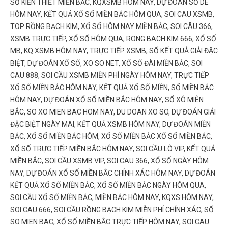
SỐ KIẾN THIẾT MIỀN BẮC, KQXSMB HÔM NAY, DỰ ĐOÁN SỐ DE
HÔM NAY, KẾT QUẢ XỔ SỐ MIỀN BẮC HÔM QUA, SOI CAU XSMB,
TOP RỒNG BẠCH KIM, XỔ SỐ HÔM NAY MIỀN BẮC, SOI CÂU 366,
XSMB TRỰC TIẾP, XỔ SỐ HÔM QUA, RONG BACH KIM 666, XỔ SỐ
MB, KQ XSMB HÔM NAY, TRỰC TIẾP XSMB, SỐ KẾT QUẢ GIẢI ĐẶC
BIỆT, DỰ ĐOÁN XỔ SỐ, XO SO NET, XỔ SỐ ĐÀI MIỀN BẮC, SOI
CAU 888, SOI CẦU XSMB MIỄN PHÍ NGÀY HÔM NAY, TRỰC TIẾP
XỔ SỐ MIỀN BẮC HÔM NAY, KẾT QUẢ XỔ SỐ MIỀN, SỐ MIỀN BẮC
HÔM NAY, DỰ ĐOÁN XỔ SỐ MIỀN BẮC HÔM NAY, SỔ XÔ MIÊN
BẮC, SO XO MIEN BAC HOM NAY, DU DOAN XO SO, DỰ ĐOÁN GIẢI
ĐẶC BIỆT NGÀY MAI, KẾT QUẢ XSMB HÔM NAY, DỰ ĐOÁN MIỀN
BẮC, XỔ SỐ MIỀN BẮC HÔM, XỔ SỐ MIỀN BẮC XỔ SỐ MIỀN BẮC,
XỔ SỐ TRỰC TIẾP MIỀN BẮC HÔM NAY, SOI CẦU LÔ VIP, KẾT QUẢ
MIỀN BẮC, SOI CẦU XSMB VIP, SOI CAU 366, XỔ SỐ NGÀY HÔM
NAY, DỰ ĐOÁN XỔ SỐ MIỀN BẮC CHÍNH XÁC HÔM NAY, DỰ ĐOÁN
KẾT QUẢ XỔ SỐ MIỀN BẮC, XỔ SỐ MIỀN BẮC NGÀY HÔM QUA,
SOI CẦU XỔ SỐ MIỀN BẮC, MIỀN BẮC HÔM NAY, KQXS HÔM NAY,
SOI CAU 666, SOI CẦU RỒNG BẠCH KIM MIỄN PHÍ CHÍNH XÁC, SỐ
SO MIEN BAC, XỔ SỐ MIỀN BẮC TRỰC TIẾP HÔM NAY, SOI CAU