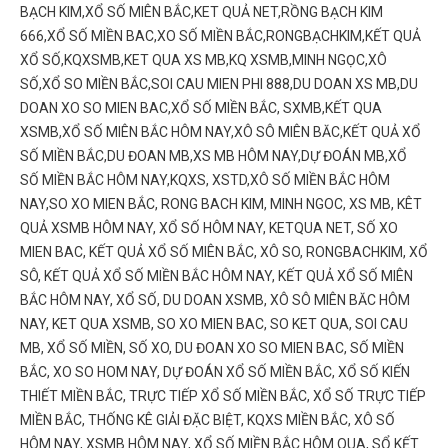
BẠCH KIM,XỔ SỐ MIÊN BẮC,KET QUẢ NET,RỒNG BẠCH KIM
666,XỔ SỐ MIỀN BAC,XO SỐ MIỀN BẮC,RONGBẠCHKIM,KẾT QUẢ
XỔ SỐ,KQXSMB,KET QUA XS MB,KQ XSMB,MINH NGỌC,XÔ
SỐ,XỔ SO MIỀN BẮC,SOI CAU MIEN PHI 888,DU DOAN XS MB,DU
DOAN XO SO MIEN BAC,XỔ SỐ MIỀN BẮC, SXMB,KẾT QUA
XSMB,XỔ SỐ MIÊN BẮC HÔM NAY,XÔ SÔ MIÊN BĂC,KẾT QUẢ XỔ
SỐ MIỀN BẮC,DU ĐOAN MB,XS MB HÔM NAY,DỰ ĐOÁN MB,XỔ
SỐ MIỀN BẮC HÔM NAY,KQXS, XSTD,XÔ SỐ MIỀN BẮC HÔM
NAY,SO XO MIEN BẮC, RONG BACH KIM, MINH NGOC, XS MB, KÊT
QUẢ XSMB HÔM NAY, XỔ SỐ HÔM NAY, KETQUA NET, SỐ XO
MIEN BAC, KẾT QUẢ XỔ SỐ MIÊN BẮC, XÔ SO, RONGBACHKIM, XỔ
SÔ, KẾT QUẢ XỔ SỐ MIỀN BẮC HÔM NAY, KẾT QUẢ XỔ SỐ MIÊN
BẮC HÔM NAY, XỔ SỐ, DU DOAN XSMB, XÔ SÔ MIÊN BĂC HÔM
NAY, KET QUA XSMB, SO XO MIEN BAC, SO KET QUA, SOI CAU
MB, XỔ SỐ MIỀN, SỐ XO, DU ĐOAN XO SO MIEN BAC, SỐ MIỀN
BẮC, XO SO HOM NAY, DỰ ĐOÁN XỔ SỐ MIỀN BẮC, XỔ SỐ KIẾN
THIẾT MIỀN BẮC, TRỰC TIẾP XỔ SỐ MIỀN BẮC, XỔ SỐ TRỰC TIẾP
MIỀN BẮC, THỐNG KÊ GIẢI ĐẶC BIỆT, KQXS MIỀN BẮC, XÔ SỐ
HÔM NAY, XSMB HÔM NAY, XỔ SỐ MIỀN BẮC HÔM QUA, SỔ KẾT