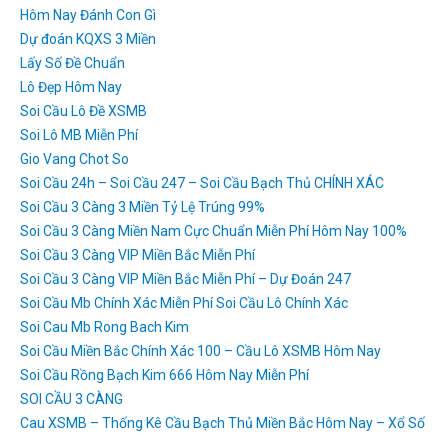
Hôm Nay Đánh Con Gì
Dự đoán KQXS 3 Miền
Lấy Số Đề Chuẩn
Lô Đẹp Hôm Nay
Soi Cầu Lô Đề XSMB
Soi Lô MB Miễn Phí
Gio Vang Chot So
Soi Cầu 24h – Soi Cầu 247 – Soi Cầu Bạch Thủ CHÍNH XÁC
Soi Cầu 3 Càng 3 Miền Tỷ Lệ Trúng 99%
Soi Cầu 3 Càng Miền Nam Cực Chuẩn Miễn Phí Hôm Nay 100%
Soi Cầu 3 Càng VIP Miền Bắc Miễn Phí
Soi Cầu 3 Càng VIP Miền Bắc Miễn Phí – Dự Đoán 247
Soi Cầu Mb Chính Xác Miễn Phí Soi Cầu Lô Chính Xác
Soi Cau Mb Rong Bach Kim
Soi Cầu Miền Bắc Chính Xác 100 – Cầu Lô XSMB Hôm Nay
Soi Cầu Rồng Bạch Kim 666 Hôm Nay Miễn Phí
SOI CẦU 3 CÀNG
Cau XSMB – Thống Kê Cầu Bạch Thủ Miền Bắc Hôm Nay – Xổ Số