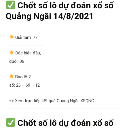
Chốt số lô dự đoán xổ số
Quảng Ngãi 14/8/2021
Giải tám:
77
Đặc biệt: đầu,
đuôi:
06
Bao lô 2
số:
26 – 69 – 12
=> Xem trực tiếp kết quả Quảng Ngãi: XSQNG
Chốt số lô dự đoán xổ số