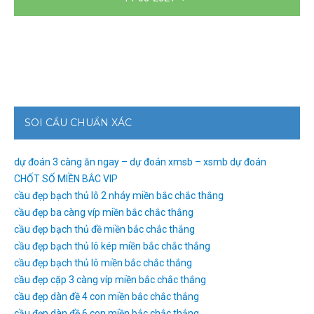
viết
SOI CẦU CHUẨN XÁC
dự đoán 3 càng ăn ngay – dự đoán xmsb – xsmb dự đoán
CHỐT SỐ MIỀN BẮC VIP
cầu đẹp bạch thủ lô 2 nháy miền bắc chắc thắng
cầu đẹp ba càng víp miền bắc chắc thắng
cầu đẹp bạch thủ đề miền bắc chắc thắng
cầu đẹp bạch thủ lô kép miền bắc chắc thắng
cầu đẹp bạch thủ lô miền bắc chắc thắng
cầu đẹp cặp 3 càng víp miền bắc chắc thắng
cầu đẹp dàn đề 4 con miền bắc chắc thắng
cầu đẹp dàn đề 6 con miền bắc chắc thắng