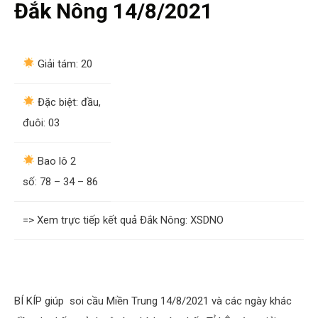
Đắk Nông 14/8/2021
Giải tám:
20
Đặc biệt: đầu,
đuôi:
03
Bao lô 2
số:
78 – 34 – 86
=> Xem trực tiếp kết quả Đắk Nông: XSDNO
BÍ KÍP giúp soi cầu Miền Trung 14/8/2021 và các ngày khác