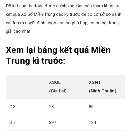
Để kết quả dự đoán được chính xác. Bạn nên tham khảo lại
kết quả Xổ Số Miền Trung các kỳ trước để có cơ sở so sánh
và đưa ra quyết định chọn con số phù hợp, có cơ hội trúng
giải cao nhất.
Xem lại bảng kết quả Miền
Trung kì trước:
XSGL
XSNT
(Gia Lai)
(Ninh Thuận)
G.8
28
86
G.7
897
134