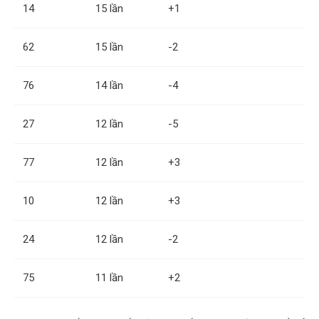
14
15 lần
+1
62
15 lần
-2
76
14 lần
-4
27
12 lần
-5
77
12 lần
+3
10
12 lần
+3
24
12 lần
-2
75
11 lần
+2