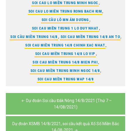
SOI CAU LO MIỀN TRUNG MINH NGOC
,
SOI CAU LO MIỀN TRUNG RONG BACH KIM
,
SOI CẦU LÔ MN ÂM DƯƠNG
,
SOI CAU MIỀN TRUNG 1 LO DUY NHAT
,
SOI CẦU MIỀN TRUNG 14/8
,
SOI CAU MIỀN TRUNG 14/8 AN TO
,
SOI CAU MIỀN TRUNG 14/8 CHINH XAC NHAT
,
SOI CAU MIỀN TRUNG 14/8 LO VIP
,
SOI CAU MIỀN TRUNG 14/8 MIEN PHI
,
SOI CAU MIỀN TRUNG MINH NGOC 14/8
,
SOI CAU MIỀN TRUNG WAP 14/8
Điều
Dự đoán Soi cầu Đắk Nông 14/8/2021 (Thứ 7 –
hướng
14/08/2021)
bài
Dự đoán XSMB 14/8/2021, soi cầu kết quả Xổ Số Miền Bắc
14-08-2021