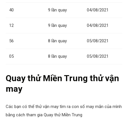
40
9 lần quay
04/08/2021
12
9 lần quay
04/08/2021
56
8 lần quay
05/08/2021
05
8 lần quay
05/08/2021
Quay thử Miền Trung thử vận
may
Các bạn có thể thử vận may tìm ra con số may mắn của mình
bằng cách tham gia Quay thử Miền Trung