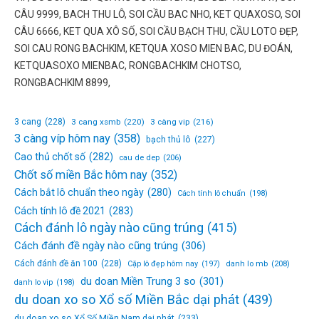
CÂU 9999, BACH THU LÔ, SOI CẦU BAC NHO, KET QUAXOSO, SOI
CÂU 6666, KET QUA XÔ SỐ, SOI CẦU BẠCH THU, CẦU LOTO ĐẸP,
SOI CAU RONG BACHKIM, KETQUA XOSO MIEN BAC, DU ĐOÁN,
KETQUASOXO MIENBAC, RONGBACHKIM CHOTSO,
RONGBACHKIM 8899,
3 cang
(228)
3 cang xsmb
(220)
3 càng vip
(216)
3 càng víp hôm nay
(358)
bạch thủ lô
(227)
Cao thủ chốt số
(282)
cau de dep
(206)
Chốt số miền Bắc hôm nay
(352)
Cách bắt lô chuẩn theo ngày
(280)
Cách tính lô chuẩn
(198)
Cách tính lô đề 2021
(283)
Cách đánh lô ngày nào cũng trúng
(415)
Cách đánh đề ngày nào cũng trúng
(306)
Cách đánh đề ăn 100
(228)
Cặp lô đẹp hôm nay
(197)
danh lo mb
(208)
du doan Miền Trung 3 so
(301)
danh lo vip
(198)
du doan xo so Xổ số Miền Bắc dại phát
(439)
du doan xo so Xổ Số Miền Nam dại phát
(233)