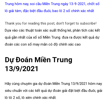
Trung hôm nay, soi cầu Miền Trung ngày 13-9-2021, chốt số
lô giải tám, đặc biệt đầu đuôi, bao lô 2 số chính xác nhất
Thank you for reading this post, don't forget to subscribe!
Dựa vào các thuật toán xác suất thống kê, phân tích các kết
quả gần nhất của xổ số Miền Trung. đưa ra được kết quả dự
đoán các con số may mắn có độ chính xác cao
Dự Đoán Miền Trung
13/9/2021
Hãy cùng chuyên gia dự đoán Miền Trung 13/9/2021 hôm nay
siêu chuẩn với các kết quả dự đoán giải đặt biệt đầu đuôi, giải
lô tô 2 số, lô xiên chính xác nhất.