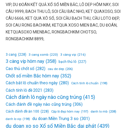
VIP, DU ĐOÁN KẾT QUẢ XỔ SỐ MIỀN BẮC, LÔ DEP HÔM NAY, SOI
CÂU 9999, BACH THU LÔ, SOI CẦU BAC NHO, KET QUAXOSO, SOI
CÂU 6666, KET QUA XÔ SỐ, SOI CẦU BẠCH THU, CẦU LOTO ĐẸP,
SOI CAU RONG BACHKIM, KETQUA XOSO MIEN BAC, DU ĐOÁN,
KETQUASOXO MIENBAC, RONGBACHKIM CHOTSO,
RONGBACHKIM 8899,
3 cang
(228)
3 cang xsmb
(220)
3 càng vip
(216)
3 càng víp hôm nay
(358)
bạch thủ lô
(227)
Cao thủ chốt số
(282)
cau de dep
(206)
Chốt số miền Bắc hôm nay
(352)
Cách bắt lô chuẩn theo ngày
(280)
Cách tính lô chuẩn
(198)
Cách tính lô đề 2021
(283)
Cách đánh lô ngày nào cũng trúng
(415)
Cách đánh đề ngày nào cũng trúng
(306)
Cách đánh đề ăn 100
(228)
Cặp lô đẹp hôm nay
(197)
danh lo mb
(208)
du doan Miền Trung 3 so
(301)
danh lo vip
(198)
du doan xo so Xổ số Miền Bắc dại phát
(439)