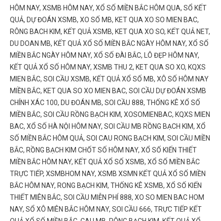
HÔM NAY, XSMB HÔM NAY, XỔ SỐ MIỀN BẮC HÔM QUA, SỔ KẾT
QUẢ, DỰ ĐOÁN XSMB, XO SỐ MB, KET QUA XO SO MIEN BAC,
RÔNG BACH KIM, KẾT QUẢ XSMB, KET QUA XO SO, KẾT QUẢ NET,
DU DOAN MB, KẾT QUẢ XỔ SỐ MIỀN BẮC NGÀY HÔM NAY, XỔ SỐ
MIỀN BẮC NGÀY HÔM NAY, XỔ SỐ ĐÀI BẮC, LÔ ĐẸP HÔM NAY,
KẾT QUẢ XỔ SỐ HÔM NAY, XSMB THU 2, KET QUA SO XO, KQXS
MIEN BẮC, SOI CẦU XSMB, KẾT QUẢ XỔ SỐ MB, XÔ SỐ HÔM NAY
MIỀN BẮC, KET QUA SO XO MIEN BAC, SOI CẦU DỰ ĐOÁN XSMB
CHÍNH XÁC 100, DU ĐOÁN MB, SOI CẦU 888, THỐNG KÊ XỔ SỐ
MIỀN BẮC, SOI CẦU RỒNG BẠCH KIM, XOSOMIENBAC, KQXS MIEN
BAC, XỔ SỐ HÀ NỘI HÔM NAY, SOI CẦU MB RỒNG BẠCH KIM, XỔ
SỐ MIỀN BẮC HÔM QUẢ, SOI CAU RONG BẠCH KIM, SOI CẦU MIỀN
BẮC, RỒNG BẠCH KIM CHỐT SỐ HÔM NAY, XỔ SỐ KIẾN THIẾT
MIỀN BẮC HÔM NAY, KẾT QUẢ XỔ SỐ XSMB, XỔ SỐ MIỀN BẮC
TRỰC TIẾP, XSMBHOM NAY, XSMB XSMN KẾT QUẢ XỔ SỐ MIỀN
BẮC HÔM NAY, RONG BẠCH KIM, THỐNG KÊ XSMB, XỔ SỐ KIẾN
THIẾT MIÊN BẮC, SOI CẦU MIỄN PHÍ 888, XO SO MIEN BAC HOM
NAY, SỔ XÔ MIÊN BẮC HÔM NAY, SOI CẦU 666, TRỰC TIẾP KẾT