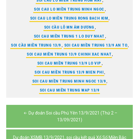
SOI CAU LO MIỀN TRUNG HOM NAY
,
SOI CAU LO MIỀN TRUNG MINH NGOC
,
SOI CAU LO MIỀN TRUNG RONG BACH KIM
,
SOI CẦU LÔ MN ÂM DƯƠNG
,
SOI CAU MIỀN TRUNG 1 LO DUY NHAT
,
SOI CẦU MIỀN TRUNG 13/9
,
SOI CAU MIỀN TRUNG 13/9 AN TO
,
SOI CAU MIỀN TRUNG 13/9 CHINH XAC NHAT
,
SOI CAU MIỀN TRUNG 13/9 LO VIP
,
SOI CAU MIỀN TRUNG 13/9 MIEN PHI
,
SOI CAU MIỀN TRUNG MINH NGOC 13/9
,
SOI CAU MIỀN TRUNG WAP 13/9
Điều
Dự đoán Soi cầu Phú Yên 13/9/2021 (Thứ 2 –
hướng
13/09/2021)
bài
Dự đoán XSMB 13/9/2021, soi cầu kết quả Xổ Số Miền Bắc