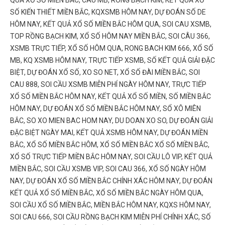
QUẢ XỔ SỐ MIỀN BẮC, CAU MB, RÔNG BẠCH KIM, KẾT QUẢ XỔ
SỐ KIẾN THIẾT MIỀN BẮC, KQXSMB HÔM NAY, DỰ ĐOÁN SỐ DE
HÔM NAY, KẾT QUẢ XỔ SỐ MIỀN BẮC HÔM QUA, SOI CAU XSMB,
TOP RỒNG BẠCH KIM, XỔ SỐ HÔM NAY MIỀN BẮC, SOI CÂU 366,
XSMB TRỰC TIẾP, XỔ SỐ HÔM QUA, RONG BACH KIM 666, XỔ SỐ
MB, KQ XSMB HÔM NAY, TRỰC TIẾP XSMB, SỐ KẾT QUẢ GIẢI ĐẶC
BIỆT, DỰ ĐOÁN XỔ SỐ, XO SO NET, XỔ SỐ ĐÀI MIỀN BẮC, SOI
CAU 888, SOI CẦU XSMB MIỄN PHÍ NGÀY HÔM NAY, TRỰC TIẾP
XỔ SỐ MIỀN BẮC HÔM NAY, KẾT QUẢ XỔ SỐ MIỀN, SỐ MIỀN BẮC
HÔM NAY, DỰ ĐOÁN XỔ SỐ MIỀN BẮC HÔM NAY, SỔ XÔ MIÊN
BẮC, SO XO MIEN BAC HOM NAY, DU DOAN XO SO, DỰ ĐOÁN GIẢI
ĐẶC BIỆT NGÀY MAI, KẾT QUẢ XSMB HÔM NAY, DỰ ĐOÁN MIỀN
BẮC, XỔ SỐ MIỀN BẮC HÔM, XỔ SỐ MIỀN BẮC XỔ SỐ MIỀN BẮC,
XỔ SỐ TRỰC TIẾP MIỀN BẮC HÔM NAY, SOI CẦU LÔ VIP, KẾT QUẢ
MIỀN BẮC, SOI CẦU XSMB VIP, SOI CAU 366, XỔ SỐ NGÀY HÔM
NAY, DỰ ĐOÁN XỔ SỐ MIỀN BẮC CHÍNH XÁC HÔM NAY, DỰ ĐOÁN
KẾT QUẢ XỔ SỐ MIỀN BẮC, XỔ SỐ MIỀN BẮC NGÀY HÔM QUA,
SOI CẦU XỔ SỐ MIỀN BẮC, MIỀN BẮC HÔM NAY, KQXS HÔM NAY,
SOI CAU 666, SOI CẦU RỒNG BẠCH KIM MIỄN PHÍ CHÍNH XÁC, SỐ