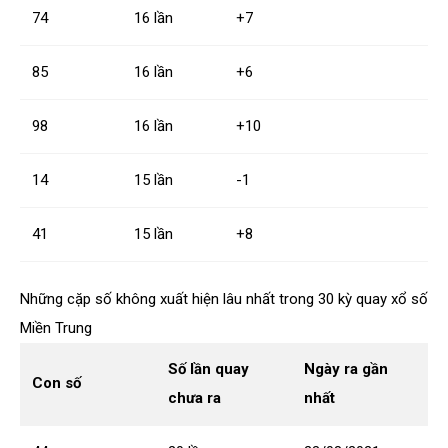
74
16 lần
+7
85
16 lần
+6
98
16 lần
+10
14
15 lần
-1
41
15 lần
+8
Những cặp số không xuất hiện lâu nhất trong 30 kỳ quay xổ số
Miền Trung
Số lần quay
Ngày ra gần
Con số
chưa ra
nhất