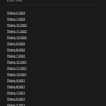
LƯU TRỮ
Tháng 2 2023
Tháng 1 2023
Tháng 12 2022
Tháng 11 2022
Tháng 10 2022
Tháng 9 2022
Tháng 8 2022
Tháng 7 2022
Tháng 12 2021
Tháng 11 2021
Tháng 10 2021
Tháng 9 2021
Tháng 8 2021
Tháng 7 2021
Tháng 6 2021
Tháng 5 2021