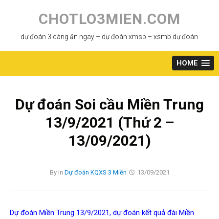
Skip
to
CHOTLO3MIEN.COM
content
dự đoán 3 càng ăn ngay – dự đoán xmsb – xsmb dự đoán
HOME
Dự đoán Soi cầu Miền Trung
13/9/2021 (Thứ 2 –
13/09/2021)
By in
Dự đoán KQXS 3 Miền
13/09/2021
Dự đoán Miền Trung 13/9/2021, dự đoán kết quả đài Miền