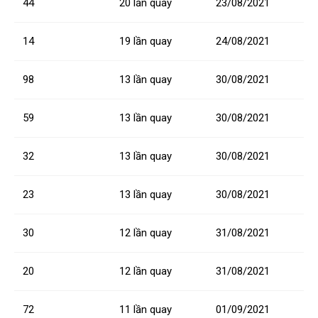
44
20 lần quay
23/08/2021
14
19 lần quay
24/08/2021
98
13 lần quay
30/08/2021
59
13 lần quay
30/08/2021
32
13 lần quay
30/08/2021
23
13 lần quay
30/08/2021
30
12 lần quay
31/08/2021
20
12 lần quay
31/08/2021
72
11 lần quay
01/09/2021