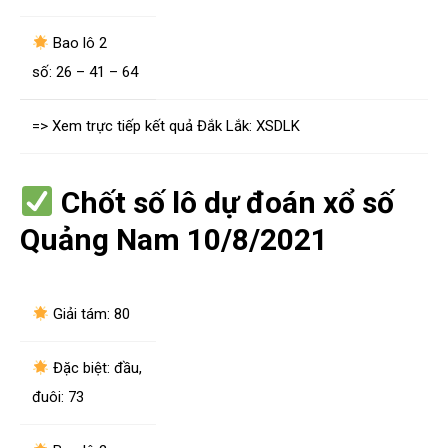
Bao lô 2
số:
26 – 41 – 64
=> Xem trực tiếp kết quả Đắk Lắk: XSDLK
Chốt số lô dự đoán xổ số
Quảng Nam 10/8/2021
Giải tám:
80
Đặc biệt: đầu,
đuôi:
73