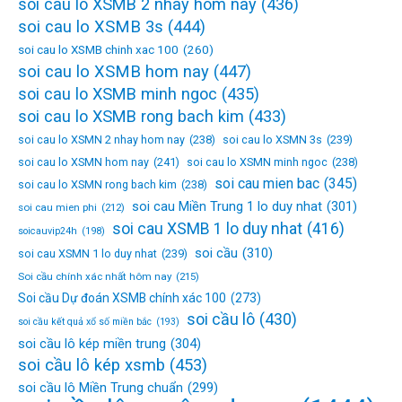
soi cau lo XSMB 2 nhay hom nay
(436)
soi cau lo XSMB 3s
(444)
soi cau lo XSMB chinh xac 100
(260)
soi cau lo XSMB hom nay
(447)
soi cau lo XSMB minh ngoc
(435)
soi cau lo XSMB rong bach kim
(433)
soi cau lo XSMN 2 nhay hom nay
(238)
soi cau lo XSMN 3s
(239)
soi cau lo XSMN hom nay
(241)
soi cau lo XSMN minh ngoc
(238)
soi cau mien bac
(345)
soi cau lo XSMN rong bach kim
(238)
soi cau Miền Trung 1 lo duy nhat
(301)
soi cau mien phi
(212)
soi cau XSMB 1 lo duy nhat
(416)
soicauvip24h
(198)
soi cầu
(310)
soi cau XSMN 1 lo duy nhat
(239)
Soi cầu chính xác nhất hôm nay
(215)
Soi cầu Dự đoán XSMB chính xác 100
(273)
soi cầu lô
(430)
soi cầu kết quả xổ số miền bắc
(193)
soi cầu lô kép miền trung
(304)
soi cầu lô kép xsmb
(453)
soi cầu lô Miền Trung chuẩn
(299)