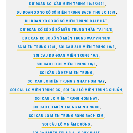
,
DỰ ĐOÁN SOI CẦU MIỀN TRUNG 10/8/2021
,
DU DOAN XO SO XỔ SỐ MIỀN TRUNG BACH THU LO 10/8
,
DU DOAN XO SO XỔ SỐ MIỀN TRUNG DẠI PHÁT
,
DỰ ĐOÁN XỔ SỐ XỔ SỐ MIỀN TRUNG THẦN TÀI 10/8
,
DU DOAN XO SO XỔ SỐ MIỀN TRUNG WAP.VN 10/8
,
SC MIỀN TRUNG 10/8
,
SOI CAU 24H MIỀN TRUNG 10/8
,
SOI CAU DU ĐOAN MIỀN TRUNG 10/8
,
SOI CAU LO 3S MIỀN TRUNG 10/8
,
SOI CẦU LÔ KÉP MIỀN TRUNG
,
SOI CAU LO MIỀN TRUNG 2 NHAY HOM NAY
,
SOI CAU LO MIỀN TRUNG 3S
,
SOI CẦU LÔ MIỀN TRUNG CHUẨN
,
SOI CAU LO MIỀN TRUNG HOM NAY
,
SOI CAU LO MIỀN TRUNG MINH NGOC
,
SOI CAU LO MIỀN TRUNG RONG BACH KIM
,
SOI CẦU LÔ MN ÂM DƯƠNG
,
SOI CAU MIỀN TRUNG 1 LO DUY NHAT
,