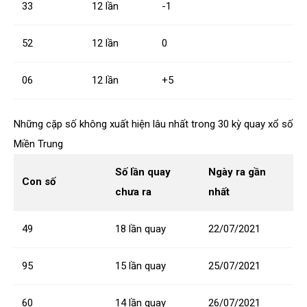
33
12 lần
-1
52
12 lần
0
06
12 lần
+5
Những cặp số không xuất hiện lâu nhất trong 30 kỳ quay xổ số
Miền Trung
Số lần quay
Ngày ra gần
Con số
chưa ra
nhất
49
18 lần quay
22/07/2021
95
15 lần quay
25/07/2021
60
14 lần quay
26/07/2021