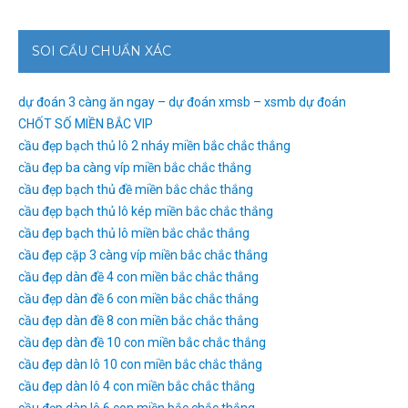
SOI CẦU CHUẨN XÁC
dự đoán 3 càng ăn ngay – dự đoán xmsb – xsmb dự đoán
CHỐT SỐ MIỀN BẮC VIP
cầu đẹp bạch thủ lô 2 nháy miền bắc chắc thắng
cầu đẹp ba càng víp miền bắc chắc thắng
cầu đẹp bạch thủ đề miền bắc chắc thắng
cầu đẹp bạch thủ lô kép miền bắc chắc thắng
cầu đẹp bạch thủ lô miền bắc chắc thắng
cầu đẹp cặp 3 càng víp miền bắc chắc thắng
cầu đẹp dàn đề 4 con miền bắc chắc thắng
cầu đẹp dàn đề 6 con miền bắc chắc thắng
cầu đẹp dàn đề 8 con miền bắc chắc thắng
cầu đẹp dàn đề 10 con miền bắc chắc thắng
cầu đẹp dàn lô 10 con miền bắc chắc thắng
cầu đẹp dàn lô 4 con miền bắc chắc thắng
cầu đẹp dàn lô 6 con miền bắc chắc thắng