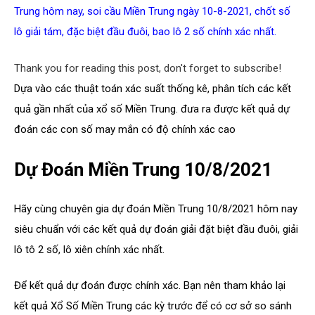
Trung hôm nay, soi cầu Miền Trung ngày 10-8-2021, chốt số
lô giải tám, đặc biệt đầu đuôi, bao lô 2 số chính xác nhất.
Thank you for reading this post, don't forget to subscribe!
Dựa vào các thuật toán xác suất thống kê, phân tích các kết
quả gần nhất của xổ số Miền Trung. đưa ra được kết quả dự
đoán các con số may mắn có độ chính xác cao
Dự Đoán Miền Trung 10/8/2021
Hãy cùng chuyên gia dự đoán Miền Trung 10/8/2021 hôm nay
siêu chuẩn với các kết quả dự đoán giải đặt biệt đầu đuôi, giải
lô tô 2 số, lô xiên chính xác nhất.
Để kết quả dự đoán được chính xác. Bạn nên tham khảo lại
kết quả Xổ Số Miền Trung các kỳ trước để có cơ sở so sánh