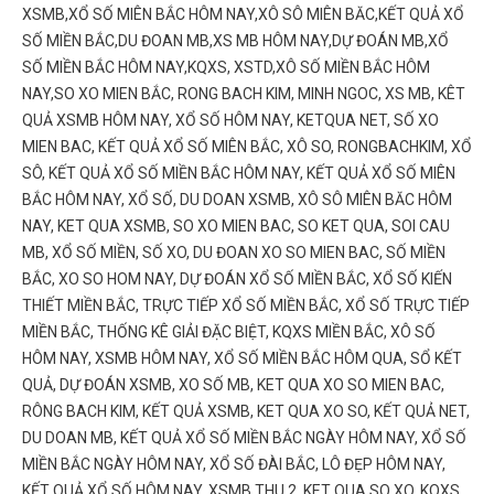
XSMB,XỔ SỐ MIÊN BẮC HÔM NAY,XÔ SÔ MIÊN BĂC,KẾT QUẢ XỔ
SỐ MIỀN BẮC,DU ĐOAN MB,XS MB HÔM NAY,DỰ ĐOÁN MB,XỔ
SỐ MIỀN BẮC HÔM NAY,KQXS, XSTD,XÔ SỐ MIỀN BẮC HÔM
NAY,SO XO MIEN BẮC, RONG BACH KIM, MINH NGOC, XS MB, KÊT
QUẢ XSMB HÔM NAY, XỔ SỐ HÔM NAY, KETQUA NET, SỐ XO
MIEN BAC, KẾT QUẢ XỔ SỐ MIÊN BẮC, XÔ SO, RONGBACHKIM, XỔ
SÔ, KẾT QUẢ XỔ SỐ MIỀN BẮC HÔM NAY, KẾT QUẢ XỔ SỐ MIÊN
BẮC HÔM NAY, XỔ SỐ, DU DOAN XSMB, XÔ SÔ MIÊN BĂC HÔM
NAY, KET QUA XSMB, SO XO MIEN BAC, SO KET QUA, SOI CAU
MB, XỔ SỐ MIỀN, SỐ XO, DU ĐOAN XO SO MIEN BAC, SỐ MIỀN
BẮC, XO SO HOM NAY, DỰ ĐOÁN XỔ SỐ MIỀN BẮC, XỔ SỐ KIẾN
THIẾT MIỀN BẮC, TRỰC TIẾP XỔ SỐ MIỀN BẮC, XỔ SỐ TRỰC TIẾP
MIỀN BẮC, THỐNG KÊ GIẢI ĐẶC BIỆT, KQXS MIỀN BẮC, XÔ SỐ
HÔM NAY, XSMB HÔM NAY, XỔ SỐ MIỀN BẮC HÔM QUA, SỔ KẾT
QUẢ, DỰ ĐOÁN XSMB, XO SỐ MB, KET QUA XO SO MIEN BAC,
RÔNG BACH KIM, KẾT QUẢ XSMB, KET QUA XO SO, KẾT QUẢ NET,
DU DOAN MB, KẾT QUẢ XỔ SỐ MIỀN BẮC NGÀY HÔM NAY, XỔ SỐ
MIỀN BẮC NGÀY HÔM NAY, XỔ SỐ ĐÀI BẮC, LÔ ĐẸP HÔM NAY,
KẾT QUẢ XỔ SỐ HÔM NAY, XSMB THU 2, KET QUA SO XO, KQXS