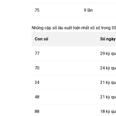
75
9 lần
Những cặp số lâu xuất hiện nhất xổ số trong 3
Con số
Số ngày
77
29 kỳ qu
70
24 kỳ qu
34
21 kỳ qu
48
21 kỳ qu
88
18 kỳ qu