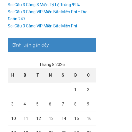
Soi Cầu 3 Càng 3 Miền Tỷ Lệ Trúng 99%
Soi Cầu 3 Càng VIP Miền Bắc Miễn Phí – Dự
Đoán 247
Soi Cầu 3 Càng VIP Miền Bắc Miễn Phí
Bình luận gần đây
Tháng 8 2026
H
B
T
N
S
B
C
1
2
3
4
5
6
7
8
9
10
11
12
13
14
15
16