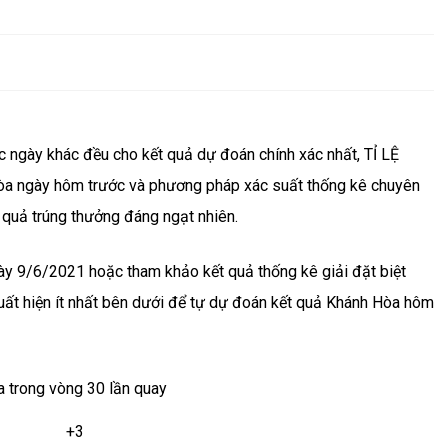
 ngày khác đều cho kết quả dự đoán chính xác nhất, TỈ LỆ
 Hòa ngày hôm trước và phương pháp xác suất thống kê chuyên
t quả trúng thưởng đáng ngạt nhiên.
y 9/6/2021 hoặc tham khảo kết quả thống kê giải đặt biệt
xuất hiện ít nhất bên dưới để tự dự đoán kết quả Khánh Hòa hôm
a trong vòng 30 lần quay
+3