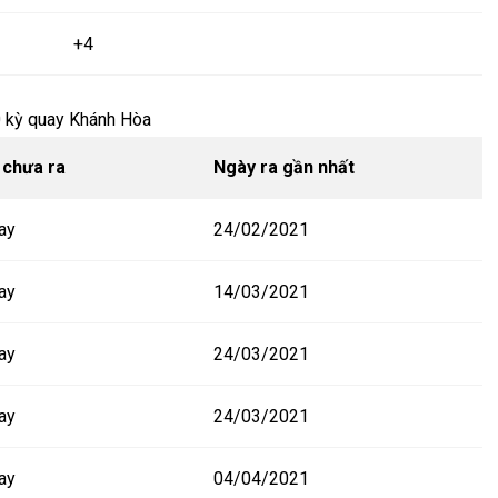
+4
0 kỳ quay Khánh Hòa
 chưa ra
Ngày ra gần nhất
ay
24/02/2021
ay
14/03/2021
ay
24/03/2021
ay
24/03/2021
ay
04/04/2021