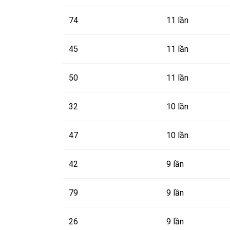
74
11 lần
45
11 lần
50
11 lần
32
10 lần
47
10 lần
42
9 lần
79
9 lần
26
9 lần