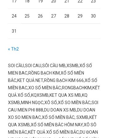
17
18
19
20
21
22
23
24
25
26
27
28
29
30
31
« Th2
SOI CẦU,SOI CAU,SÔI CẦU MB,XSMB,XỔ SỐ
MIEN BAC,RỒNG BẠCH KIM,XỔ SỐ MIÊN
BẮC,KET QUẢ NET,RỒNG BẠCH KIM 666,XỔ SỐ
MIỀN BAC,XO SỐ MIỀN BẮC,RONGBẠCHKIM,KẾT
QUẢ XỔ SỐ,KQXSMB,KET QUA XS MB,KQ
XSMB,MINH NGỌC,XÔ SỐ,XỔ SO MIỀN BẮC,SOI
CAU MIEN PHI 888,DU DOAN XS MB,DU DOAN
XO SO MIEN BAC,XỔ SỐ MIỀN BẮC, SXMB,KẾT
QUA XSMB,XỔ SỐ MIÊN BẮC HÔM NAY,XÔ SÔ
MIÊN BĂC,KẾT QUẢ XỔ SỐ MIỀN BẮC,DU ĐOAN