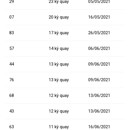
29
23 kỳ quay
05/05/2021
07
20 kỳ quay
16/05/2021
83
17 kỳ quay
26/05/2021
57
14 kỳ quay
06/06/2021
44
13 kỳ quay
09/06/2021
76
13 kỳ quay
09/06/2021
68
12 kỳ quay
13/06/2021
43
12 kỳ quay
13/06/2021
63
11 kỳ quay
16/06/2021