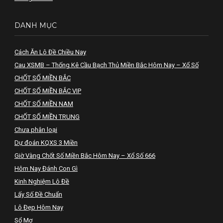
DANH MỤC
Cách Ăn Lô Đề Chiều Nay
Cau XSMB – Thống Kê Cầu Bạch Thủ Miền Bắc Hôm Nay – Xổ Số
CHỐT SỐ MIỀN BẮC
CHỐT SỐ MIỀN BẮC VIP
CHỐT SỐ MIỀN NAM
CHỐT SỐ MIỀN TRUNG
Chưa phân loại
Dự đoán KQXS 3 Miền
Giờ Vàng Chốt Số Miền Bắc Hôm Nay – Xổ Số 666
Hôm Nay Đánh Con Gì
Kinh Nghiệm Lô Đề
Lấy Số Đề Chuẩn
Lô Đẹp Hôm Nay
Sổ Mơ