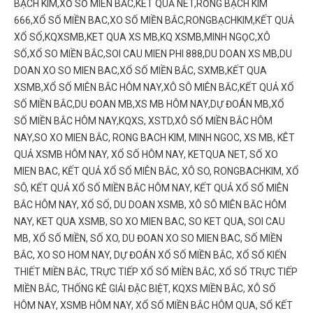
BẠCH KIM,XỔ SỐ MIÊN BẮC,KET QUẢ NET,RỒNG BẠCH KIM
666,XỔ SỐ MIỀN BAC,XO SỐ MIỀN BẮC,RONGBẠCHKIM,KẾT QUẢ
XỔ SỐ,KQXSMB,KET QUA XS MB,KQ XSMB,MINH NGỌC,XÔ
SỐ,XỔ SO MIỀN BẮC,SOI CAU MIEN PHI 888,DU DOAN XS MB,DU
DOAN XO SO MIEN BAC,XỔ SỐ MIỀN BẮC, SXMB,KẾT QUA
XSMB,XỔ SỐ MIÊN BẮC HÔM NAY,XÔ SÔ MIÊN BĂC,KẾT QUẢ XỔ
SỐ MIỀN BẮC,DU ĐOAN MB,XS MB HÔM NAY,DỰ ĐOÁN MB,XỔ
SỐ MIỀN BẮC HÔM NAY,KQXS, XSTD,XÔ SỐ MIỀN BẮC HÔM
NAY,SO XO MIEN BẮC, RONG BACH KIM, MINH NGOC, XS MB, KÊT
QUẢ XSMB HÔM NAY, XỔ SỐ HÔM NAY, KETQUA NET, SỐ XO
MIEN BAC, KẾT QUẢ XỔ SỐ MIÊN BẮC, XÔ SO, RONGBACHKIM, XỔ
SÔ, KẾT QUẢ XỔ SỐ MIỀN BẮC HÔM NAY, KẾT QUẢ XỔ SỐ MIÊN
BẮC HÔM NAY, XỔ SỐ, DU DOAN XSMB, XÔ SÔ MIÊN BĂC HÔM
NAY, KET QUA XSMB, SO XO MIEN BAC, SO KET QUA, SOI CAU
MB, XỔ SỐ MIỀN, SỐ XO, DU ĐOAN XO SO MIEN BAC, SỐ MIỀN
BẮC, XO SO HOM NAY, DỰ ĐOÁN XỔ SỐ MIỀN BẮC, XỔ SỐ KIẾN
THIẾT MIỀN BẮC, TRỰC TIẾP XỔ SỐ MIỀN BẮC, XỔ SỐ TRỰC TIẾP
MIỀN BẮC, THỐNG KÊ GIẢI ĐẶC BIỆT, KQXS MIỀN BẮC, XÔ SỐ
HÔM NAY, XSMB HÔM NAY, XỔ SỐ MIỀN BẮC HÔM QUA, SỔ KẾT