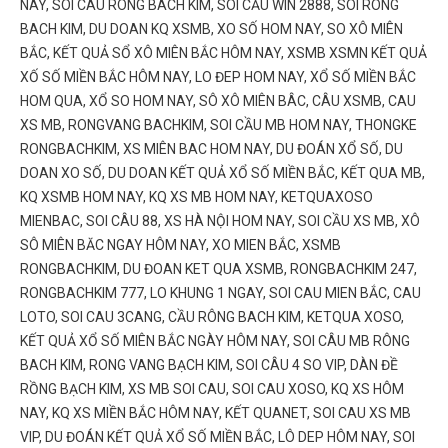
NAY, SOI CÂU RÔNG BACH KIM, SOI CẦU WIN 2888, SOI RÔNG
BACH KIM, DU DOAN KQ XSMB, XO SỐ HOM NAY, SO XÔ MIÊN
BẮC, KẾT QUẢ SỔ XÔ MIÊN BẮC HÔM NAY, XSMB XSMN KẾT QUẢ
XỐ SỐ MIỀN BẮC HÔM NAY, LO ĐEP HOM NAY, XỔ SỐ MIỀN BẮC
HOM QUA, XỔ SO HOM NAY, SÔ XÔ MIÊN BÂC, CÂU XSMB, CAU
XS MB, RONGVANG BACHKIM, SOI CẦU MB HOM NAY, THONGKE
RONGBACHKIM, XS MIÊN BAC HOM NAY, DU ĐOÁN XỔ SỐ, DU
DOAN XO SỐ, DU DOAN KẾT QUẢ XỔ SỐ MIỀN BẮC, KẾT QUA MB,
KQ XSMB HOM NAY, KQ XS MB HOM NAY, KETQUAXOSO
MIENBAC, SOI CÂU 88, XS HÀ NỘI HOM NAY, SOI CẦU XS MB, XÔ
SÔ MIÊN BĂC NGAY HÔM NAY, XO MIEN BẮC, XSMB
RONGBACHKIM, DU ĐOAN KET QUA XSMB, RONGBACHKIM 247,
RONGBACHKIM 777, LO KHUNG 1 NGAY, SOI CAU MIEN BẮC, CAU
LOTO, SOI CAU 3CANG, CẦU RÔNG BACH KIM, KETQUA XOSO,
KẾT QUẢ XỔ SỐ MIÊN BẮC NGÀY HÔM NAY, SOI CÂU MB RÔNG
BACH KIM, RONG VANG BẠCH KIM, SOI CÂU 4 SO VIP, DÀN ĐỀ
RỒNG BẠCH KIM, XS MB SOI CAU, SOI CAU XOSO, KQ XS HÔM
NAY, KQ XS MIỀN BẮC HÔM NAY, KẾT QUANET, SOI CAU XS MB
VIP, DU ĐOÁN KẾT QUẢ XỔ SỐ MIỀN BẮC, LÔ DEP HÔM NAY, SOI