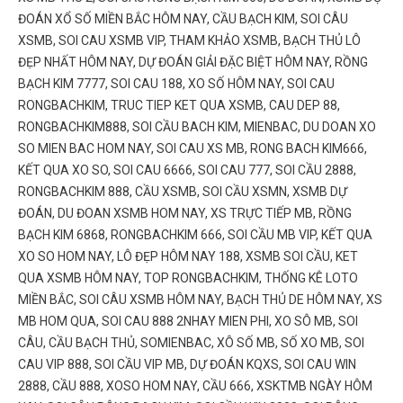
ĐOÁN XỔ SỐ MIỀN BẮC HÔM NAY, CẦU BẠCH KIM, SOI CÂU
XSMB, SOI CAU XSMB VIP, THAM KHẢO XSMB, BẠCH THỦ LÔ
ĐẸP NHẤT HÔM NAY, DỰ ĐOÁN GIẢI ĐẶC BIỆT HÔM NAY, RỒNG
BẠCH KIM 7777, SOI CAU 188, XO SỐ HÔM NAY, SOI CAU
RONGBACHKIM, TRUC TIEP KET QUA XSMB, CAU DEP 88,
RONGBACHKIM888, SOI CẦU BACH KIM, MIENBAC, DU DOAN XO
SO MIEN BAC HOM NAY, SOI CAU XS MB, RONG BACH KIM666,
KẾT QUA XO SO, SOI CAU 6666, SOI CAU 777, SOI CẦU 2888,
RONGBACHKIM 888, CẦU XSMB, SOI CẦU XSMN, XSMB DỰ
ĐOÁN, DU ĐOAN XSMB HOM NAY, XS TRỰC TIẾP MB, RỒNG
BẠCH KIM 6868, RONGBACHKIM 666, SOI CẦU MB VIP, KẾT QUA
XO SO HOM NAY, LÔ ĐẸP HÔM NAY 188, XSMB SOI CẦU, KET
QUA XSMB HÔM NAY, TOP RONGBACHKIM, THỐNG KÊ LOTO
MIỀN BẮC, SOI CÂU XSMB HÔM NAY, BẠCH THỦ DE HÔM NAY, XS
MB HOM QUA, SOI CAU 888 2NHAY MIEN PHI, XO SÔ MB, SOI
CÂU, CẦU BẠCH THỦ, SOMIENBAC, XÔ SỐ MB, SỐ XO MB, SOI
CAU VIP 888, SOI CẦU VIP MB, DỰ ĐOÁN KQXS, SOI CAU WIN
2888, CẦU 888, XOSO HOM NAY, CẦU 666, XSKTMB NGÀY HÔM