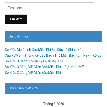
Tìm
kiếm
cho:
Bài viết mới
Soi Cầu Mb Chính Xác Miễn Phí Soi Cầu Lô Chính Xác
Cau XSMB – Thống Kê Cầu Bạch Thủ Miền Bắc Hôm Nay – Xổ Số
Soi Cầu 3 Càng 3 Miền Tỷ Lệ Trúng 99%
Soi Cầu 3 Càng VIP Miền Bắc Miễn Phí – Dự Đoán 247
Soi Cầu 3 Càng VIP Miền Bắc Miễn Phí
Bình luận gần đây
Tháng 8 2026