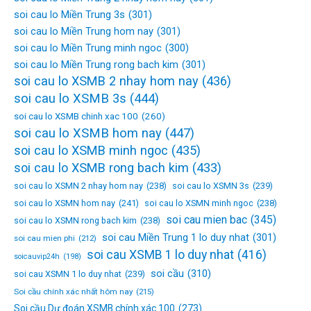
soi cau lo Miền Trung 3s
(301)
soi cau lo Miền Trung hom nay
(301)
soi cau lo Miền Trung minh ngoc
(300)
soi cau lo Miền Trung rong bach kim
(301)
soi cau lo XSMB 2 nhay hom nay
(436)
soi cau lo XSMB 3s
(444)
soi cau lo XSMB chinh xac 100
(260)
soi cau lo XSMB hom nay
(447)
soi cau lo XSMB minh ngoc
(435)
soi cau lo XSMB rong bach kim
(433)
soi cau lo XSMN 2 nhay hom nay
(238)
soi cau lo XSMN 3s
(239)
soi cau lo XSMN hom nay
(241)
soi cau lo XSMN minh ngoc
(238)
soi cau mien bac
(345)
soi cau lo XSMN rong bach kim
(238)
soi cau Miền Trung 1 lo duy nhat
(301)
soi cau mien phi
(212)
soi cau XSMB 1 lo duy nhat
(416)
soicauvip24h
(198)
soi cầu
(310)
soi cau XSMN 1 lo duy nhat
(239)
Soi cầu chính xác nhất hôm nay
(215)
Soi cầu Dự đoán XSMB chính xác 100
(273)