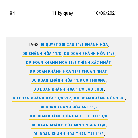
84
11 kỳ quay
16/06/2021
TAGS:
BI QUYET SOI CAU 11/8 KHÁNH HÒA
,
DD KHÁNH HÒA 11/8
,
DU DOAN KHÁNH HÒA 11/8
,
DỰ ĐOÁN KHÁNH HÒA 11/8 CHÍNH XÁC NHẤT
,
DU DOAN KHÁNH HÒA 11/8 CHUAN NHAT
,
DU DOAN KHÁNH HÒA 11/8 CO THUONG
,
DU DOAN KHÁNH HÒA 11/8 DAU DUOI
,
DU DOAN KHÁNH HÒA 11/8 VIP
,
DU DOAN KHÁNH HÒA 3 SO
,
DU DOAN KHÁNH HÒA 666 11/8
,
DU DOAN KHÁNH HÒA BACH THU LO 11/8
,
DU DOAN KHÁNH HÒA MINH NGOC 11/8
,
DU DOAN KHÁNH HÒA THAN TAI 11/8
,