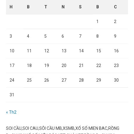
H
B
T
N
S
B
C
1
2
3
4
5
6
7
8
9
10
11
12
13
14
15
16
17
18
19
20
21
22
23
24
25
26
27
28
29
30
31
« Th2
SOI CẦU,SOI CAU,SÔI CẦU MB,XSMB,XỔ SỐ MIEN BAC,RỒNG