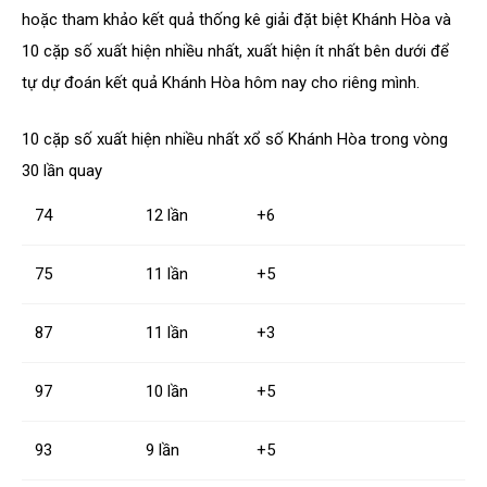
hoặc tham khảo kết quả thống kê giải đặt biệt Khánh Hòa và
10 cặp số xuất hiện nhiều nhất, xuất hiện ít nhất bên dưới để
tự dự đoán kết quả Khánh Hòa hôm nay cho riêng mình.
10 cặp số xuất hiện nhiều nhất xổ số Khánh Hòa trong vòng
30 lần quay
74
12 lần
+6
75
11 lần
+5
87
11 lần
+3
97
10 lần
+5
93
9 lần
+5