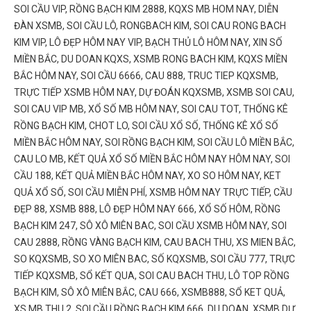
SOI CẦU VIP, RỒNG BẠCH KIM 2888, KQXS MB HOM NAY, DIỄN
ĐÀN XSMB, SOI CẦU LÔ, RONGBACH KIM, SOI CAU RONG BACH
KIM VIP, LÔ ĐẸP HÔM NAY VIP, BẠCH THỦ LÔ HÔM NAY, XIN SỐ
MIỀN BẮC, DU DOAN KQXS, XSMB RONG BACH KIM, KQXS MIỀN
BẮC HÔM NAY, SOI CẦU 6666, CAU 888, TRUC TIEP KQXSMB,
TRỰC TIẾP XSMB HÔM NAY, DỰ ĐOÁN KQXSMB, XSMB SOI CAU,
SOI CAU VIP MB, XỔ SỐ MB HÔM NAY, SOI CAU TOT, THỐNG KÊ
RỒNG BẠCH KIM, CHOT LO, SOI CẦU XỔ SỐ, THỐNG KÊ XỔ SỐ
MIỀN BẮC HÔM NAY, SOI RỒNG BẠCH KIM, SOI CẦU LÔ MIỀN BẮC,
CAU LO MB, KẾT QUẢ XỔ SỐ MIỀN BẮC HÔM NAY HÔM NAY, SOI
CẦU 188, KẾT QUẢ MIỀN BẮC HÔM NAY, XO SO HÔM NAY, KET
QUẢ XỔ SỐ, SOI CẦU MIỄN PHÍ, XSMB HÔM NAY TRỰC TIẾP, CẦU
ĐẸP 88, XSMB 888, LÔ ĐẸP HÔM NAY 666, XỔ SỐ HÔM, RỒNG
BẠCH KIM 247, SÔ XÔ MIÊN BAC, SOI CẦU XSMB HÔM NAY, SOI
CAU 2888, RỒNG VÀNG BẠCH KIM, CAU BACH THU, XS MIEN BẮC,
SO KQXSMB, SO XO MIÊN BAC, SỐ KQXSMB, SOI CẦU 777, TRỰC
TIẾP KQXSMB, SỔ KẾT QUA, SOI CAU BACH THU, LÔ TOP RỒNG
BẠCH KIM, SÔ XÔ MIÊN BẮC, CAU 666, XSMB888, SỔ KET QUẢ,
XS MB THU 2, SOI CẦU RỒNG BẠCH KIM 666, DU DOAN, XSMB DỰ