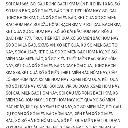
SOI CAU 666, SOI CẦU RỒNG BẠCH KIM MIỄN PHÍ CHÍNH XÁC, SỐ
SO MIEN BAC, XỔ SỐ MIỀN BẮC TRỰC TIẾP HÔM NAY, SOI CAU
RONG BACH KIM, QUẢ XỔ SỐ MIỀN BẮC, KET QUA XO SO MIEN
BAC HOM NAY, SOI CẦU RỒNG BẠCH KIM VIP, SOI CAU BACH KIM,
KET QUA XO SO HOM NAY, XỔ SỐ ĐÀI BẮC HÔM NAY, RỒNG
BẠCH KIM 777, TRỰC TIẾP KẾT QUẢ XỔ SỐ MIỀN BẮC HÔM NAY,
SO XO MIỀN BẮC, SXMB VN, XO KET QUA, XỔ SỐ MIỀN BẮC TỐI
NAY, SOICAU247, KET QUA SO XO MIEN BAC HOM NAY, XỔ SỐ
MIỀN NAM MIỀN BẮC, XỔ SỐ KIẾN THIẾT MIỀN BẮC NGÀY HÔM
NAY, KẾT QUẢ XỔ SỐ MIỀN BẮC NGÀY HÔM QUA, RONG BACH
KIM 888, KẾT QUẢ XỔ SỐ KIẾN THIẾT MIỀN BẮC HÔM NAY, CẶP
LÔ ĐẸP HÔM NAY, XS MB HOM NAY, XSMB HÔM QUA, KẾT QUẢ
XỔ SỐ HÔM NAY XSMB, SOI CAU VIP, DU DOAN XSMB HOM NAY,
SOI CẦU MIỀN BẮC HÔM NAY, SOI CAU MB RONG BACH KIM, XS
MIEN BAC HOM NAY, LO DEP HOM NAY, KẾT QUẢ XỔ SỐ MIỀN
BẮC NGÀY, KET QUA XSMB HOM NAY, XO SO MIỀN BẮC, SOI CẦU
DỰ ĐOÁN XỔ SỐ MIỀN BẮC HÔM NAY, DIỄN ĐÀN XỔ SỐ MIỀN
BẮC, XỔ SỐ HÀ NỘI HÔM QUA, SỔ KẾT QUẢ MIỀN BẮC, DU DOAN
KQXSMB, SOI CẦU BẠCH THỦ, XO MIEN BAC, SOI RONG BACH