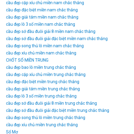
cầu đẹp cặp xíu chủ miền nam chắc thắng
cầu đẹp đặc biệt miền nam chắc thắng
cầu đẹp giải tám miền nam chắc thắng
cầu đẹp lô 3 số miền nam chắc thắng
cầu đẹp sớ đầu đuôi giải 8 miền nam chắc thắng
cầu đẹp sớ đầu đuôi giải đặc biệt miền nam chắc thắng
cầu đẹp song thủ lô miền nam chắc thắng
cầu đẹp xíu chủ miền nam chắc thắng
CHỐT SỐ MIỀN TRUNG
cầu đẹp bao lô miền trung chắc thắng
cầu đẹp cặp xíu chủ miền trung chắc thắng
cầu đẹp đặc biệt miền trung chắc thắng
cầu đẹp giải tám miền trung chắc thắng
cầu đẹp lô 3 số miền trung chắc thắng
cầu đẹp sớ đầu đuôi giải 8 miền trung chắc thắng
cầu đẹp sớ đầu đuôi giải đặc biệt miền trung chắc thắng
cầu đẹp song thủ lô miền trung chắc thắng
cầu đẹp xíu chủ miền trung chắc thắng
Sổ Mơ