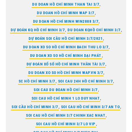
DU DOAN HỒ CHÍ MINH THAN TAI 3/7
,
DU DOAN HỒ CHÍ MINH WAP 3/7
,
DU DOAN HỒ CHÍ MINH WIN2888 3/7
,
DỰ ĐOÁN KQ HỒ CHÍ MINH 3/7
,
DU DOAN KQHỒ CHÍ MINH 3/7
,
DỰ ĐOÁN SOI CẦU HỒ CHÍ MINH 3/7/2021
,
DU DOAN XO SO HỒ CHÍ MINH BACH THU LO 3/7
,
DU DOAN XO SO HỒ CHÍ MINH DẠI PHÁT
,
DỰ ĐOÁN XỔ SỐ HỒ CHÍ MINH THẦN TÀI 3/7
,
DU DOAN XO SO HỒ CHÍ MINH WAP.VN 3/7
,
SC HỒ CHÍ MINH 3/7
,
SOI CAU 24H HỒ CHÍ MINH 3/7
,
SOI CAU DU ĐOAN HỒ CHÍ MINH 3/7
,
SOI CAU HỒ CHÍ MINH 1 LO DUY NHAT
,
SOI CẦU HỒ CHÍ MINH 3/7
,
SOI CAU HỒ CHÍ MINH 3/7 AN TO
,
SOI CAU HỒ CHÍ MINH 3/7 CHINH XAC NHAT
,
SOI CAU HỒ CHÍ MINH 3/7 LO VIP
,