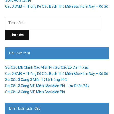
SOI CẦU 3 CÀNG
Cau XSMB – Thống Kê Cầu Bạch Thủ Miền Bắc Hôm Nay – Xổ Số
Tìm
kiếm
cho:
Bài viết mới
Soi Cầu Mb Chính Xác Miễn Phí Soi Cầu Lô Chính Xác
Cau XSMB – Thống Kê Cầu Bạch Thủ Miền Bắc Hôm Nay – Xổ Số
Soi Cầu 3 Càng 3 Miền Tỷ Lệ Trúng 99%
Soi Cầu 3 Càng VIP Miền Bắc Miễn Phí – Dự Đoán 247
Soi Cầu 3 Càng VIP Miền Bắc Miễn Phí
Bình luận gần đây