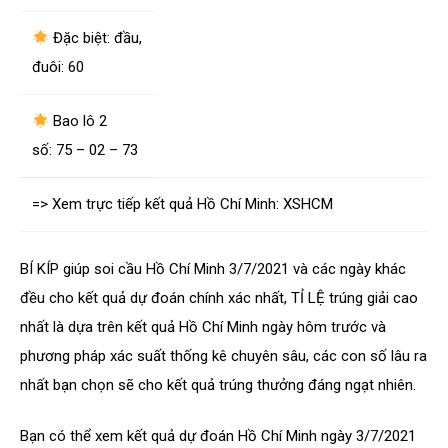
Đặc biệt: đầu,
đuôi:
60
Bao lô 2
số:
75 – 02 – 73
=> Xem trực tiếp kết quả Hồ Chí Minh: XSHCM
BÍ KÍP giúp soi cầu Hồ Chí Minh 3/7/2021 và các ngày khác
đều cho kết quả dự đoán chính xác nhất, TỈ LỆ trúng giải cao
nhất là dựa trên kết quả Hồ Chí Minh ngày hôm trước và
phương pháp xác suất thống kê chuyên sâu, các con số lâu ra
nhất bạn chọn sẽ cho kết quả trúng thưởng đáng ngạt nhiên.
Bạn có thể xem kết quả dự đoán Hồ Chí Minh ngày 3/7/2021