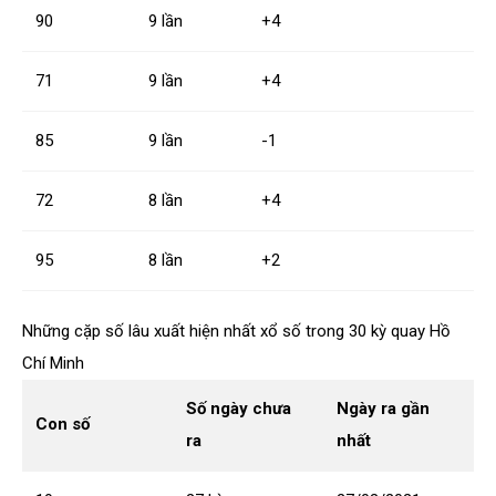
90
9 lần
+4
71
9 lần
+4
85
9 lần
-1
72
8 lần
+4
95
8 lần
+2
Những cặp số lâu xuất hiện nhất xổ số trong 30 kỳ quay Hồ
Chí Minh
Số ngày chưa
Ngày ra gần
Con số
ra
nhất