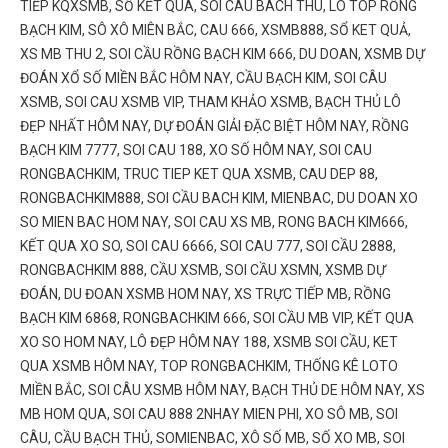
TIẾP KQXSMB, SỔ KẾT QUA, SOI CAU BACH THU, LÔ TOP RỒNG
BẠCH KIM, SÔ XÔ MIÊN BẮC, CAU 666, XSMB888, SỔ KET QUẢ,
XS MB THU 2, SOI CẦU RỒNG BẠCH KIM 666, DU DOAN, XSMB DỰ
ĐOÁN XỔ SỐ MIỀN BẮC HÔM NAY, CẦU BẠCH KIM, SOI CÂU
XSMB, SOI CAU XSMB VIP, THAM KHẢO XSMB, BẠCH THỦ LÔ
ĐẸP NHẤT HÔM NAY, DỰ ĐOÁN GIẢI ĐẶC BIỆT HÔM NAY, RỒNG
BẠCH KIM 7777, SOI CAU 188, XO SỐ HÔM NAY, SOI CAU
RONGBACHKIM, TRUC TIEP KET QUA XSMB, CAU DEP 88,
RONGBACHKIM888, SOI CẦU BACH KIM, MIENBAC, DU DOAN XO
SO MIEN BAC HOM NAY, SOI CAU XS MB, RONG BACH KIM666,
KẾT QUA XO SO, SOI CAU 6666, SOI CAU 777, SOI CẦU 2888,
RONGBACHKIM 888, CẦU XSMB, SOI CẦU XSMN, XSMB DỰ
ĐOÁN, DU ĐOAN XSMB HOM NAY, XS TRỰC TIẾP MB, RỒNG
BẠCH KIM 6868, RONGBACHKIM 666, SOI CẦU MB VIP, KẾT QUA
XO SO HOM NAY, LÔ ĐẸP HÔM NAY 188, XSMB SOI CẦU, KET
QUA XSMB HÔM NAY, TOP RONGBACHKIM, THỐNG KÊ LOTO
MIỀN BẮC, SOI CÂU XSMB HÔM NAY, BẠCH THỦ DE HÔM NAY, XS
MB HOM QUA, SOI CAU 888 2NHAY MIEN PHI, XO SÔ MB, SOI
CÂU, CẦU BẠCH THỦ, SOMIENBAC, XÔ SỐ MB, SỐ XO MB, SOI