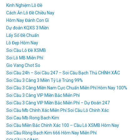
Kinh Nghiệm Lô Đề
Cách Ăn Lô Đề Chiều Nay
Hôm Nay Đánh Con Gì
Dự đoán KQXS 3 Miền
Lấy Số Đề Chuẩn
Lô Đẹp Hôm Nay
Soi Cầu Lô Đề XSMB
Soi Lô MB Miễn Phí
Gio Vang Chot So
Soi Cầu 24h – Soi Cầu 247 – Soi Cầu Bạch Thủ CHÍNH XÁC
Soi Cầu 3 Càng 3 Miền Tỷ Lệ Trúng 99%
Soi Cầu 3 Càng Miền Nam Cực Chuẩn Miễn Phí Hôm Nay 100%
Soi Cầu 3 Càng VIP Miền Bắc Miễn Phí
Soi Cầu 3 Càng VIP Miền Bắc Miễn Phí – Dự Đoán 247
Soi Cầu Mb Chính Xác Miễn Phí Soi Cầu Lô Chính Xác
Soi Cau Mb Rong Bach Kim
Soi Cầu Miền Bắc Chính Xác 100 – Cầu Lô XSMB Hôm Nay
Soi Cầu Rồng Bạch Kim 666 Hôm Nay Miễn Phí