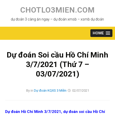
Skip
to
CHOTLO3MIEN.COM
content
dự đoán 3 càng ăn ngay – dự đoán xmsb – xsmb dự đoán
HOME
Dự đoán Soi cầu Hồ Chí Minh
3/7/2021 (Thứ 7 –
03/07/2021)
By in
Dự đoán KQXS 3 Miền
02/07/2021
Dự đoán Hồ Chí Minh 3/7/2021, dự đoán soi cầu Hồ Chí