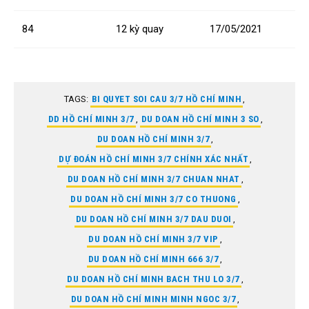
84
12 kỳ quay
17/05/2021
TAGS:
BI QUYET SOI CAU 3/7 HỒ CHÍ MINH
,
DD HỒ CHÍ MINH 3/7
,
DU DOAN HỒ CHÍ MINH 3 SO
,
DU DOAN HỒ CHÍ MINH 3/7
,
DỰ ĐOÁN HỒ CHÍ MINH 3/7 CHÍNH XÁC NHẤT
,
DU DOAN HỒ CHÍ MINH 3/7 CHUAN NHAT
,
DU DOAN HỒ CHÍ MINH 3/7 CO THUONG
,
DU DOAN HỒ CHÍ MINH 3/7 DAU DUOI
,
DU DOAN HỒ CHÍ MINH 3/7 VIP
,
DU DOAN HỒ CHÍ MINH 666 3/7
,
DU DOAN HỒ CHÍ MINH BACH THU LO 3/7
,
DU DOAN HỒ CHÍ MINH MINH NGOC 3/7
,