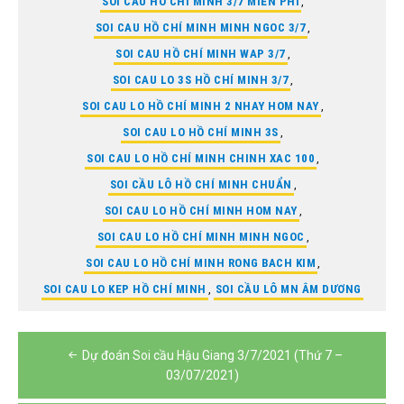
SOI CAU HỒ CHÍ MINH 3/7 MIEN PHI
,
SOI CAU HỒ CHÍ MINH MINH NGOC 3/7
,
SOI CAU HỒ CHÍ MINH WAP 3/7
,
SOI CAU LO 3S HỒ CHÍ MINH 3/7
,
SOI CAU LO HỒ CHÍ MINH 2 NHAY HOM NAY
,
SOI CAU LO HỒ CHÍ MINH 3S
,
SOI CAU LO HỒ CHÍ MINH CHINH XAC 100
,
SOI CẦU LÔ HỒ CHÍ MINH CHUẨN
,
SOI CAU LO HỒ CHÍ MINH HOM NAY
,
SOI CAU LO HỒ CHÍ MINH MINH NGOC
,
SOI CAU LO HỒ CHÍ MINH RONG BACH KIM
,
SOI CAU LO KEP HỒ CHÍ MINH
,
SOI CẦU LÔ MN ÂM DƯƠNG
Điều
Dự đoán Soi cầu Hậu Giang 3/7/2021 (Thứ 7 –
hướng
03/07/2021)