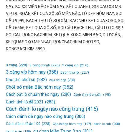
NAY, KQ XS MIỀN BẮC HÔM NAY, KẾT QUANET, SOI CAU XS MB
VIP, DU ĐOÁN KẾT QUẢ XỔ SỐ MIỀN BẮC, LÔ DEP HÔM NAY, SOI
CÂU 9999, BACH THU LÔ, SOI CẦU BAC NHO, KET QUAXOSO, SOI
CÂU 6666, KET QUA XÔ SỐ, SOI CẦU BẠCH THU, CẦU LOTO ĐẸP,
SOI CAU RONG BACHKIM, KETQUA XOSO MIEN BAC, DU ĐOÁN,
KETQUASOXO MIENBAC, RONGBACHKIM CHOTSO,
RONGBACHKIM 8899,
3 cang
(228)
3 cang xsmb
(220)
3 càng vip
(216)
3 càng víp hôm nay
(358)
bạch thủ lô
(227)
Cao thủ chốt số
(282)
cau de dep
(206)
Chốt số miền Bắc hôm nay
(352)
Cách bắt lô chuẩn theo ngày
(280)
Cách tính lô chuẩn
(198)
Cách tính lô đề 2021
(283)
Cách đánh lô ngày nào cũng trúng
(415)
Cách đánh đề ngày nào cũng trúng
(306)
Cách đánh đề ăn 100
(228)
Cặp lô đẹp hôm nay
(197)
danh lo mb
(208)
du doan Miền Trung 3 so
(301)
danh lo vip
(198)