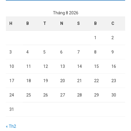
Tháng 8 2026
H
B
T
N
S
B
C
1
2
3
4
5
6
7
8
9
10
11
12
13
14
15
16
17
18
19
20
21
22
23
24
25
26
27
28
29
30
31
« Th2