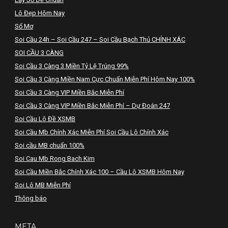
Lô Đẹp Hôm Nay
Sổ Mơ
Soi Cầu 24h – Soi Cầu 247 – Soi Cầu Bạch Thủ CHÍNH XÁC
SOI CẦU 3 CÀNG
Soi Cầu 3 Càng 3 Miền Tỷ Lệ Trúng 99%
Soi Cầu 3 Càng Miền Nam Cực Chuẩn Miễn Phí Hôm Nay 100%
Soi Cầu 3 Càng VIP Miền Bắc Miễn Phí
Soi Cầu 3 Càng VIP Miền Bắc Miễn Phí – Dự Đoán 247
Soi Cầu Lô Đề XSMB
Soi Cầu Mb Chính Xác Miễn Phí Soi Cầu Lô Chính Xác
Soi cầu MB chuẩn 100%
Soi Cau Mb Rong Bach Kim
Soi Cầu Miền Bắc Chính Xác 100 – Cầu Lô XSMB Hôm Nay
Soi Lô MB Miễn Phí
Thông báo
META