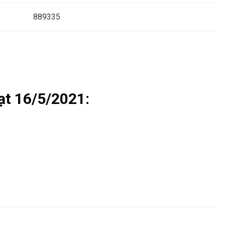
889335
ạt 16/5/2021: