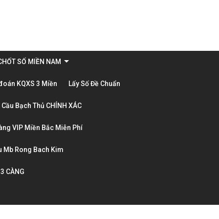
CHỐT SỐ MIỀN NAM
đoán KQXS 3 Miền
Lấy Số Đề Chuẩn
oi Cầu Bạch Thủ CHÍNH XÁC
àng VIP Miền Bắc Miễn Phí
u Mb Rong Bach Kim
 3 CÀNG