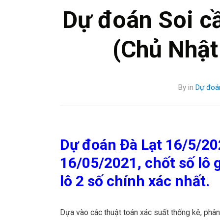
Dự đoán Soi c
(Chủ Nhật
By in
Dự đoá
Dự đoán Đà Lạt 16/5/20
16/05/2021, chốt số lô g
lô 2 số chính xác nhất.
Dựa vào các thuật toán xác suất thống kê, phân