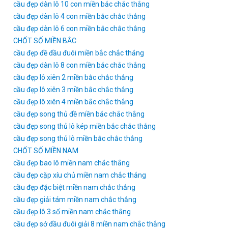
cầu đẹp dàn lô 10 con miền bắc chắc thắng
cầu đẹp dàn lô 4 con miền bắc chắc thắng
cầu đẹp dàn lô 6 con miền bắc chắc thắng
CHỐT SỐ MIỀN BẮC
cầu đẹp đề đầu đuôi miền bắc chắc thắng
cầu đẹp dàn lô 8 con miền bắc chắc thắng
cầu đẹp lô xiên 2 miền bắc chắc thắng
cầu đẹp lô xiên 3 miền bắc chắc thắng
cầu đẹp lô xiên 4 miền bắc chắc thắng
cầu đẹp song thủ đề miền bắc chắc thắng
cầu đẹp song thủ lô kép miền bắc chắc thắng
cầu đẹp song thủ lô miền bắc chắc thắng
CHỐT SỐ MIỀN NAM
cầu đẹp bao lô miền nam chắc thắng
cầu đẹp cặp xíu chủ miền nam chắc thắng
cầu đẹp đặc biệt miền nam chắc thắng
cầu đẹp giải tám miền nam chắc thắng
cầu đẹp lô 3 số miền nam chắc thắng
cầu đẹp sớ đầu đuôi giải 8 miền nam chắc thắng