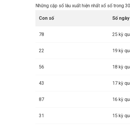
Những cặp số lâu xuất hiện nhất xổ số trong 3
Con số
Số ngày
78
25 kỳ qu
22
19 kỳ qu
56
18 kỳ qu
43
17 kỳ qu
87
16 kỳ qu
31
15 kỳ qu