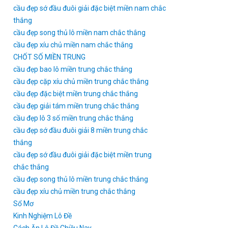
cầu đẹp sớ đầu đuôi giải đặc biệt miền nam chắc
thắng
cầu đẹp song thủ lô miền nam chắc thắng
cầu đẹp xíu chủ miền nam chắc thắng
CHỐT SỐ MIỀN TRUNG
cầu đẹp bao lô miền trung chắc thắng
cầu đẹp cặp xíu chủ miền trung chắc thắng
cầu đẹp đặc biệt miền trung chắc thắng
cầu đẹp giải tám miền trung chắc thắng
cầu đẹp lô 3 số miền trung chắc thắng
cầu đẹp sớ đầu đuôi giải 8 miền trung chắc
thắng
cầu đẹp sớ đầu đuôi giải đặc biệt miền trung
chắc thắng
cầu đẹp song thủ lô miền trung chắc thắng
cầu đẹp xíu chủ miền trung chắc thắng
Sổ Mơ
Kinh Nghiệm Lô Đề