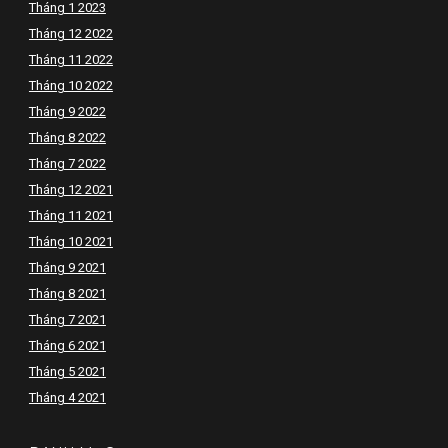
Tháng 1 2023
Tháng 12 2022
Tháng 11 2022
Tháng 10 2022
Tháng 9 2022
Tháng 8 2022
Tháng 7 2022
Tháng 12 2021
Tháng 11 2021
Tháng 10 2021
Tháng 9 2021
Tháng 8 2021
Tháng 7 2021
Tháng 6 2021
Tháng 5 2021
Tháng 4 2021