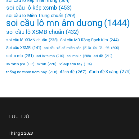
soi cầu lô kép miền trung
(304)
soi cầu lô kép xsmb
(453)
soi cầu lô Miền Trung chuẩn
(299)
soi cầu lô mn âm dương
(1444)
soi cầu lô XSMB chuẩn
(432)
soi cầu lô XSMN chuẩn
(238)
Soi cầu MB Rồng Bạch Kim
(244)
Soi cầu XSMB
(241)
soi cầu xổ số miền bắc
(213)
Soi Cầu Đề
(200)
soi lo mb
(251)
soi lo to mb
(210)
soi mb lo
(208)
soi đề
(210)
sxmb
(220)
so mien phi
(198)
Số đẹp hôm nay
(194)
đánh đề
(267)
đánh đề 3 càng
(274)
thống kê xsmb hôm nay
(218)
LƯU TRỮ
Tháng 2 2023