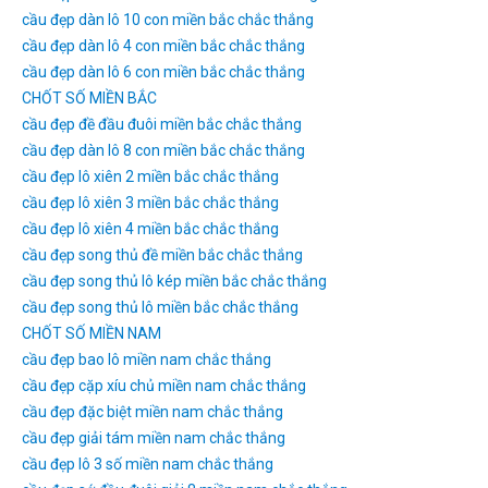
cầu đẹp dàn lô 10 con miền bắc chắc thắng
cầu đẹp dàn lô 4 con miền bắc chắc thắng
cầu đẹp dàn lô 6 con miền bắc chắc thắng
CHỐT SỐ MIỀN BẮC
cầu đẹp đề đầu đuôi miền bắc chắc thắng
cầu đẹp dàn lô 8 con miền bắc chắc thắng
cầu đẹp lô xiên 2 miền bắc chắc thắng
cầu đẹp lô xiên 3 miền bắc chắc thắng
cầu đẹp lô xiên 4 miền bắc chắc thắng
cầu đẹp song thủ đề miền bắc chắc thắng
cầu đẹp song thủ lô kép miền bắc chắc thắng
cầu đẹp song thủ lô miền bắc chắc thắng
CHỐT SỐ MIỀN NAM
cầu đẹp bao lô miền nam chắc thắng
cầu đẹp cặp xíu chủ miền nam chắc thắng
cầu đẹp đặc biệt miền nam chắc thắng
cầu đẹp giải tám miền nam chắc thắng
cầu đẹp lô 3 số miền nam chắc thắng