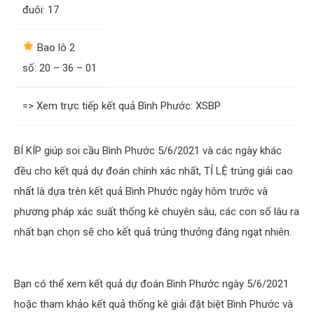
đuôi:
17
Bao lô 2
số:
20 – 36 – 01
=> Xem trực tiếp kết quả Bình Phước: XSBP
BÍ KÍP giúp soi cầu Bình Phước 5/6/2021 và các ngày khác
đều cho kết quả dự đoán chính xác nhất, TỈ LỆ trúng giải cao
nhất là dựa trên kết quả Bình Phước ngày hôm trước và
phương pháp xác suất thống kê chuyên sâu, các con số lâu ra
nhất bạn chọn sẽ cho kết quả trúng thưởng đáng ngạt nhiên.
Bạn có thể xem kết quả dự đoán Bình Phước ngày 5/6/2021
hoặc tham khảo kết quả thống kê giải đặt biệt Bình Phước và