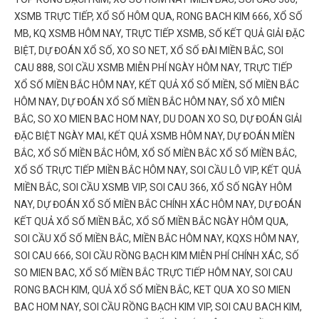
XSMB TRỰC TIẾP, XỔ SỐ HÔM QUA, RONG BACH KIM 666, XỔ SỐ
MB, KQ XSMB HÔM NAY, TRỰC TIẾP XSMB, SỐ KẾT QUẢ GIẢI ĐẶC
BIỆT, DỰ ĐOÁN XỔ SỐ, XO SO NET, XỔ SỐ ĐÀI MIỀN BẮC, SOI
CAU 888, SOI CẦU XSMB MIỄN PHÍ NGÀY HÔM NAY, TRỰC TIẾP
XỔ SỐ MIỀN BẮC HÔM NAY, KẾT QUẢ XỔ SỐ MIỀN, SỐ MIỀN BẮC
HÔM NAY, DỰ ĐOÁN XỔ SỐ MIỀN BẮC HÔM NAY, SỔ XÔ MIÊN
BẮC, SO XO MIEN BAC HOM NAY, DU DOAN XO SO, DỰ ĐOÁN GIẢI
ĐẶC BIỆT NGÀY MAI, KẾT QUẢ XSMB HÔM NAY, DỰ ĐOÁN MIỀN
BẮC, XỔ SỐ MIỀN BẮC HÔM, XỔ SỐ MIỀN BẮC XỔ SỐ MIỀN BẮC,
XỔ SỐ TRỰC TIẾP MIỀN BẮC HÔM NAY, SOI CẦU LÔ VIP, KẾT QUẢ
MIỀN BẮC, SOI CẦU XSMB VIP, SOI CAU 366, XỔ SỐ NGÀY HÔM
NAY, DỰ ĐOÁN XỔ SỐ MIỀN BẮC CHÍNH XÁC HÔM NAY, DỰ ĐOÁN
KẾT QUẢ XỔ SỐ MIỀN BẮC, XỔ SỐ MIỀN BẮC NGÀY HÔM QUA,
SOI CẦU XỔ SỐ MIỀN BẮC, MIỀN BẮC HÔM NAY, KQXS HÔM NAY,
SOI CAU 666, SOI CẦU RỒNG BẠCH KIM MIỄN PHÍ CHÍNH XÁC, SỐ
SO MIEN BAC, XỔ SỐ MIỀN BẮC TRỰC TIẾP HÔM NAY, SOI CAU
RONG BACH KIM, QUẢ XỔ SỐ MIỀN BẮC, KET QUA XO SO MIEN
BAC HOM NAY, SOI CẦU RỒNG BẠCH KIM VIP, SOI CAU BACH KIM,