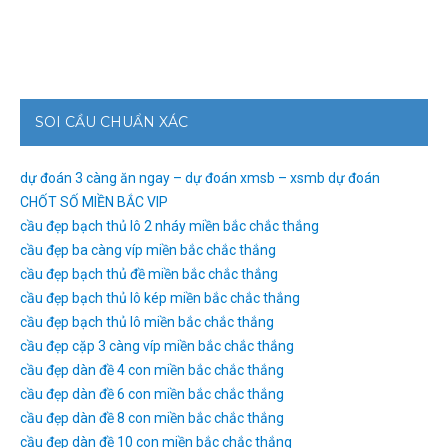
SOI CẦU CHUẨN XÁC
dự đoán 3 càng ăn ngay – dự đoán xmsb – xsmb dự đoán
CHỐT SỐ MIỀN BẮC VIP
cầu đẹp bạch thủ lô 2 nháy miền bắc chắc thắng
cầu đẹp ba càng víp miền bắc chắc thắng
cầu đẹp bạch thủ đề miền bắc chắc thắng
cầu đẹp bạch thủ lô kép miền bắc chắc thắng
cầu đẹp bạch thủ lô miền bắc chắc thắng
cầu đẹp cặp 3 càng víp miền bắc chắc thắng
cầu đẹp dàn đề 4 con miền bắc chắc thắng
cầu đẹp dàn đề 6 con miền bắc chắc thắng
cầu đẹp dàn đề 8 con miền bắc chắc thắng
cầu đẹp dàn đề 10 con miền bắc chắc thắng