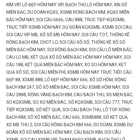
KIM VIP, LÔ ĐẸP HÔM NAY VIP, BẠCH THỦ LÔ HÔM NAY, XIN SỐ
MIỀN BẮC, DU DOAN KQXS, XSMB RONG BACH KIM, KQXS MIỀN
BẮC HÔM NAY, SOI CẦU 6666, CAU 888, TRUC TIEP KQXSMB,
TRỰC TIẾP XSMB HÔM NAY, DỰ ĐOÁN KQXSMB, XSMB SOI CAU,
SOI CAU VIP MB, XỔ SỐ MB HÔM NAY, SOI CAU TOT, THỐNG KÊ
RỒNG BẠCH KIM, CHOT LO, SOI CẦU XỔ SỐ, THỐNG KÊ XỔ SỐ
MIỀN BẮC HÔM NAY, SOI RỒNG BẠCH KIM, SOI CẦU LÔ MIỀN BẮC,
CAU LO MB, KẾT QUẢ XỔ SỐ MIỀN BẮC HÔM NAY HÔM NAY, SOI
CẦU 188, KẾT QUẢ MIỀN BẮC HÔM NAY, XO SO HÔM NAY, KET
QUẢ XỔ SỐ, SOI CẦU MIỄN PHÍ, XSMB HÔM NAY TRỰC TIẾP, CẦU
ĐẸP 88, XSMB 888, LÔ ĐẸP HÔM NAY 666, XỔ SỐ HÔM, RỒNG
BẠCH KIM 247, SÔ XÔ MIÊN BAC, SOI CẦU XSMB HÔM NAY, SOI
CAU 2888, RỒNG VÀNG BẠCH KIM, CAU BACH THU, XS MIEN BẮC,
SO KQXSMB, SO XO MIÊN BAC, SỐ KQXSMB, SOI CẦU 777, TRỰC
TIẾP KQXSMB, SỔ KẾT QUA, SOI CAU BACH THU, LÔ TOP RỒNG
BẠCH KIM, SÔ XÔ MIÊN BẮC, CAU 666, XSMB888, SỔ KET QUẢ,
XS MB THU 2, SOI CẦU RỒNG BẠCH KIM 666, DU DOAN, XSMB DỰ
ĐOÁN XỔ SỐ MIỀN BẮC HÔM NAY, CẦU BẠCH KIM, SOI CÂU
XSMB, SOI CAU XSMB VIP, THAM KHẢO XSMB, BẠCH THỦ LÔ