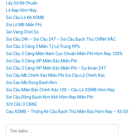
Lấy Số Đề Chuẩn
Lô Đẹp Hôm Nay
Soi Cầu Lô Đề XSMB
Soi Lô MB Miễn Phí
Gio Vang Chot So
Soi Cầu 24h – Soi Cầu 247 – Soi Cầu Bạch Thủ CHÍNH XÁC
Soi Cầu 3 Càng 3 Miền Tỷ Lệ Trúng 99%
Soi Cầu 3 Càng Miền Nam Cực Chuẩn Miễn Phí Hôm Nay 100%
Soi Cầu 3 Càng VIP Miền Bắc Miễn Phí
Soi Cầu 3 Càng VIP Miền Bắc Miễn Phí – Dự Đoán 247
Soi Cầu Mb Chính Xác Miễn Phí Soi Cầu Lô Chính Xác
Soi Cau Mb Rong Bach Kim
Soi Cầu Miền Bắc Chính Xác 100 – Cầu Lô XSMB Hôm Nay
Soi Cầu Rồng Bạch Kim 666 Hôm Nay Miễn Phí
SOI CẦU 3 CÀNG
Cau XSMB – Thống Kê Cầu Bạch Thủ Miền Bắc Hôm Nay – Xổ Số
Tìm
kiếm