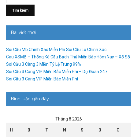
cho:
Bài viết mới
Soi Cầu Mb Chính Xác Miễn Phí Soi Cầu Lô Chính Xác
Cau XSMB – Thống Kê Cầu Bạch Thủ Miền Bắc Hôm Nay – Xổ Số
Soi Cầu 3 Càng 3 Miền Tỷ Lệ Trúng 99%
Soi Cầu 3 Càng VIP Miền Bắc Miễn Phí – Dự Đoán 247
Soi Cầu 3 Càng VIP Miền Bắc Miễn Phí
Bình luận gần đây
Tháng 8 2026
H
B
T
N
S
B
C