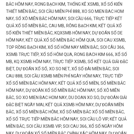
BẮC HÔM NAY, RONG BẠCH KIM, THỐNG KÊ XSMB, XỔ SỐ KIẾN
THIẾT MIÊN BẮC, SOI CẦU MIỄN PHÍ 888, XO SO MIEN BAC HOM
NAY, SỔ XÔ MIÊN BẮC HÔM NAY, SOI CẦU 666, TRỰC TIẾP KẾT
QUẢ XỔ SỐ MIỀN BẮC, CAU MB, RÔNG BẠCH KIM, KẾT QUẢ XỔ
SỐ KIẾN THIẾT MIỀN BẮC, KQXSMB HÔM NAY, DỰ ĐOÁN SỐ DE
HÔM NAY, KẾT QUẢ XỔ SỐ MIỀN BẮC HÔM QUA, SOI CAU XSMB,
TOP RỒNG BẠCH KIM, XỔ SỐ HÔM NAY MIỀN BẮC, SOI CÂU 366,
XSMB TRỰC TIẾP, XỔ SỐ HÔM QUA, RONG BACH KIM 666, XỔ SỐ
MB, KQ XSMB HÔM NAY, TRỰC TIẾP XSMB, SỐ KẾT QUẢ GIẢI ĐẶC
BIỆT, DỰ ĐOÁN XỔ SỐ, XO SO NET, XỔ SỐ ĐÀI MIỀN BẮC, SOI
CAU 888, SOI CẦU XSMB MIỄN PHÍ NGÀY HÔM NAY, TRỰC TIẾP
XỔ SỐ MIỀN BẮC HÔM NAY, KẾT QUẢ XỔ SỐ MIỀN, SỐ MIỀN BẮC
HÔM NAY, DỰ ĐOÁN XỔ SỐ MIỀN BẮC HÔM NAY, SỔ XÔ MIÊN
BẮC, SO XO MIEN BAC HOM NAY, DU DOAN XO SO, DỰ ĐOÁN GIẢI
ĐẶC BIỆT NGÀY MAI, KẾT QUẢ XSMB HÔM NAY, DỰ ĐOÁN MIỀN
BẮC, XỔ SỐ MIỀN BẮC HÔM, XỔ SỐ MIỀN BẮC XỔ SỐ MIỀN BẮC,
XỔ SỐ TRỰC TIẾP MIỀN BẮC HÔM NAY, SOI CẦU LÔ VIP, KẾT QUẢ
MIỀN BẮC, SOI CẦU XSMB VIP, SOI CAU 366, XỔ SỐ NGÀY HÔM
NAY, DỰ ĐOÁN XỔ SỐ MIỀN BẮC CHÍNH XÁC HÔM NAY, DỰ ĐOÁN