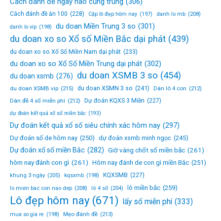
Cách đánh đề ngày nào cũng trúng
(306)
Cách đánh đề ăn 100
(228)
Cặp lô đẹp hôm nay
(197)
danh lo mb
(208)
du doan Miền Trung 3 so
(301)
danh lo vip
(198)
du doan xo so Xổ số Miền Bắc dại phát
(439)
du doan xo so Xổ Số Miền Nam dại phát
(233)
du doan xo so Xổ Số Miền Trung dại phát
(302)
du doan XSMB 3 so
(454)
du doan xsmb
(276)
du doan XSMN 3 so
(241)
du doan XSMB vip
(215)
Dàn lô 4 con
(212)
Dàn đề 4 số miễn phí
(212)
Dự đoán KQXS 3 Miền
(227)
dự đoán kết quả xổ số miền bắc
(193)
Dự đoán kết quả xổ số siêu chính xác hôm nay
(297)
Dự đoán số de hôm nay
(250)
dự đoán xsmb minh ngọc
(245)
Dự đoán xổ số miền Bắc
(282)
Giờ vàng chốt số miền bắc
(261)
hôm nay đánh con gì
(261)
Hôm nay đánh de con gì miền Bắc
(251)
KQXSMB
(227)
khung 3 ngày
(205)
kqsxmb
(198)
lô miền bắc
(259)
lo mien bac con nao dep
(208)
lô 4 số
(204)
Lô đẹp hôm nay
(671)
lấy số miễn phí
(333)
Mẹo đánh đề
(213)
mua so gia re
(198)