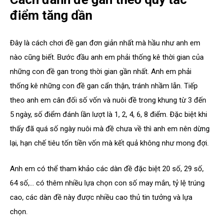
điểm tăng dần
Đây là cách chơi đề gan đơn giản nhất mà hầu như anh em
nào cũng biết. Bước đầu anh em phải thống kê thời gian của
những con đề gan trong thời gian gần nhất. Anh em phải
thống kê những con đề gan cẩn thận, tránh nhầm lẫn. Tiếp
theo anh em cân đối số vốn và nuôi đề trong khung từ 3 đến
5 ngày, số điểm đánh lần lượt là 1, 2, 4, 6, 8 điểm. Đặc biệt khi
thấy đã quá số ngày nuôi mà đề chưa về thì anh em nên dừng
lại, hạn chế tiêu tốn tiền vốn mà kết quả không như mong đợi.
Anh em có thể tham khảo các dàn đề đặc biệt 20 số, 29 số,
64 số,… có thêm nhiều lựa chọn con số may mắn, tỷ lệ trúng
cao, các dàn đề này được nhiều cao thủ tin tưởng và lựa
chọn.