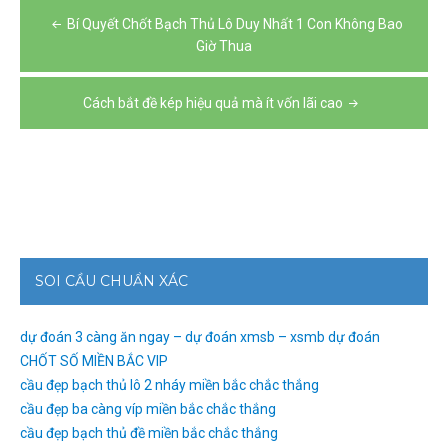
Điều
Bí Quyết Chốt Bạch Thủ Lô Duy Nhất 1 Con Không Bao
hướng
Giờ Thua
bài
Cách bắt đề kép hiệu quả mà ít vốn lãi cao
viết
SOI CẦU CHUẨN XÁC
dự đoán 3 càng ăn ngay – dự đoán xmsb – xsmb dự đoán
CHỐT SỐ MIỀN BẮC VIP
cầu đẹp bạch thủ lô 2 nháy miền bắc chắc thắng
cầu đẹp ba càng víp miền bắc chắc thắng
cầu đẹp bạch thủ đề miền bắc chắc thắng