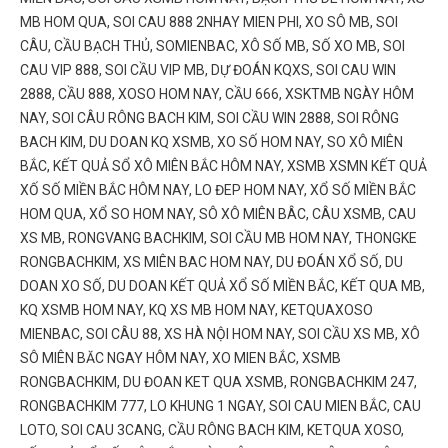
MB HOM QUA, SOI CAU 888 2NHAY MIEN PHI, XO SÔ MB, SOI
CÂU, CẦU BẠCH THỦ, SOMIENBAC, XÔ SỐ MB, SỐ XO MB, SOI
CAU VIP 888, SOI CẦU VIP MB, DỰ ĐOÁN KQXS, SOI CAU WIN
2888, CẦU 888, XOSO HOM NAY, CẦU 666, XSKTMB NGÀY HÔM
NAY, SOI CÂU RÔNG BACH KIM, SOI CẦU WIN 2888, SOI RÔNG
BACH KIM, DU DOAN KQ XSMB, XO SỐ HOM NAY, SO XÔ MIÊN
BẮC, KẾT QUẢ SỔ XÔ MIÊN BẮC HÔM NAY, XSMB XSMN KẾT QUẢ
XỐ SỐ MIỀN BẮC HÔM NAY, LO ĐEP HOM NAY, XỔ SỐ MIỀN BẮC
HOM QUA, XỔ SO HOM NAY, SÔ XÔ MIÊN BÂC, CÂU XSMB, CAU
XS MB, RONGVANG BACHKIM, SOI CẦU MB HOM NAY, THONGKE
RONGBACHKIM, XS MIÊN BAC HOM NAY, DU ĐOÁN XỔ SỐ, DU
DOAN XO SỐ, DU DOAN KẾT QUẢ XỔ SỐ MIỀN BẮC, KẾT QUA MB,
KQ XSMB HOM NAY, KQ XS MB HOM NAY, KETQUAXOSO
MIENBAC, SOI CÂU 88, XS HÀ NỘI HOM NAY, SOI CẦU XS MB, XÔ
SÔ MIÊN BĂC NGAY HÔM NAY, XO MIEN BẮC, XSMB
RONGBACHKIM, DU ĐOAN KET QUA XSMB, RONGBACHKIM 247,
RONGBACHKIM 777, LO KHUNG 1 NGAY, SOI CAU MIEN BẮC, CAU
LOTO, SOI CAU 3CANG, CẦU RÔNG BACH KIM, KETQUA XOSO,