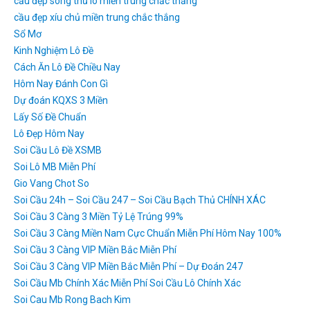
cầu đẹp song thủ lô miền trung chắc thắng
cầu đẹp xíu chủ miền trung chắc thắng
Sổ Mơ
Kinh Nghiệm Lô Đề
Cách Ăn Lô Đề Chiều Nay
Hôm Nay Đánh Con Gì
Dự đoán KQXS 3 Miền
Lấy Số Đề Chuẩn
Lô Đẹp Hôm Nay
Soi Cầu Lô Đề XSMB
Soi Lô MB Miễn Phí
Gio Vang Chot So
Soi Cầu 24h – Soi Cầu 247 – Soi Cầu Bạch Thủ CHÍNH XÁC
Soi Cầu 3 Càng 3 Miền Tỷ Lệ Trúng 99%
Soi Cầu 3 Càng Miền Nam Cực Chuẩn Miễn Phí Hôm Nay 100%
Soi Cầu 3 Càng VIP Miền Bắc Miễn Phí
Soi Cầu 3 Càng VIP Miền Bắc Miễn Phí – Dự Đoán 247
Soi Cầu Mb Chính Xác Miễn Phí Soi Cầu Lô Chính Xác
Soi Cau Mb Rong Bach Kim