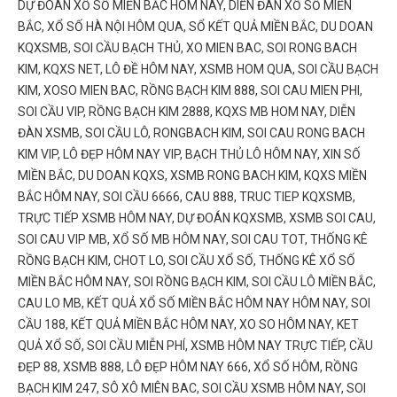
DỰ ĐOÁN XỔ SỐ MIỀN BẮC HÔM NAY, DIỄN ĐÀN XỔ SỐ MIỀN
BẮC, XỔ SỐ HÀ NỘI HÔM QUA, SỔ KẾT QUẢ MIỀN BẮC, DU DOAN
KQXSMB, SOI CẦU BẠCH THỦ, XO MIEN BAC, SOI RONG BACH
KIM, KQXS NET, LÔ ĐỀ HÔM NAY, XSMB HOM QUA, SOI CẦU BẠCH
KIM, XOSO MIEN BAC, RỒNG BẠCH KIM 888, SOI CAU MIEN PHI,
SOI CẦU VIP, RỒNG BẠCH KIM 2888, KQXS MB HOM NAY, DIỄN
ĐÀN XSMB, SOI CẦU LÔ, RONGBACH KIM, SOI CAU RONG BACH
KIM VIP, LÔ ĐẸP HÔM NAY VIP, BẠCH THỦ LÔ HÔM NAY, XIN SỐ
MIỀN BẮC, DU DOAN KQXS, XSMB RONG BACH KIM, KQXS MIỀN
BẮC HÔM NAY, SOI CẦU 6666, CAU 888, TRUC TIEP KQXSMB,
TRỰC TIẾP XSMB HÔM NAY, DỰ ĐOÁN KQXSMB, XSMB SOI CAU,
SOI CAU VIP MB, XỔ SỐ MB HÔM NAY, SOI CAU TOT, THỐNG KÊ
RỒNG BẠCH KIM, CHOT LO, SOI CẦU XỔ SỐ, THỐNG KÊ XỔ SỐ
MIỀN BẮC HÔM NAY, SOI RỒNG BẠCH KIM, SOI CẦU LÔ MIỀN BẮC,
CAU LO MB, KẾT QUẢ XỔ SỐ MIỀN BẮC HÔM NAY HÔM NAY, SOI
CẦU 188, KẾT QUẢ MIỀN BẮC HÔM NAY, XO SO HÔM NAY, KET
QUẢ XỔ SỐ, SOI CẦU MIỄN PHÍ, XSMB HÔM NAY TRỰC TIẾP, CẦU
ĐẸP 88, XSMB 888, LÔ ĐẸP HÔM NAY 666, XỔ SỐ HÔM, RỒNG
BẠCH KIM 247, SÔ XÔ MIÊN BAC, SOI CẦU XSMB HÔM NAY, SOI