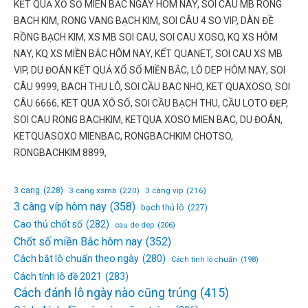
KẾT QUẢ XỔ SỐ MIÊN BẮC NGÀY HÔM NAY, SOI CÂU MB RÔNG
BACH KIM, RONG VANG BẠCH KIM, SOI CÂU 4 SO VIP, DÀN ĐỀ
RỒNG BẠCH KIM, XS MB SOI CAU, SOI CAU XOSO, KQ XS HÔM
NAY, KQ XS MIỀN BẮC HÔM NAY, KẾT QUANET, SOI CAU XS MB
VIP, DU ĐOÁN KẾT QUẢ XỔ SỐ MIỀN BẮC, LÔ DEP HÔM NAY, SOI
CÂU 9999, BACH THU LÔ, SOI CẦU BAC NHO, KET QUAXOSO, SOI
CÂU 6666, KET QUA XÔ SỐ, SOI CẦU BẠCH THU, CẦU LOTO ĐẸP,
SOI CAU RONG BACHKIM, KETQUA XOSO MIEN BAC, DU ĐOÁN,
KETQUASOXO MIENBAC, RONGBACHKIM CHOTSO,
RONGBACHKIM 8899,
3 cang
(228)
3 cang xsmb
(220)
3 càng vip
(216)
3 càng víp hôm nay
(358)
bạch thủ lô
(227)
Cao thủ chốt số
(282)
cau de dep
(206)
Chốt số miền Bắc hôm nay
(352)
Cách bắt lô chuẩn theo ngày
(280)
Cách tính lô chuẩn
(198)
Cách tính lô đề 2021
(283)
Cách đánh lô ngày nào cũng trúng
(415)