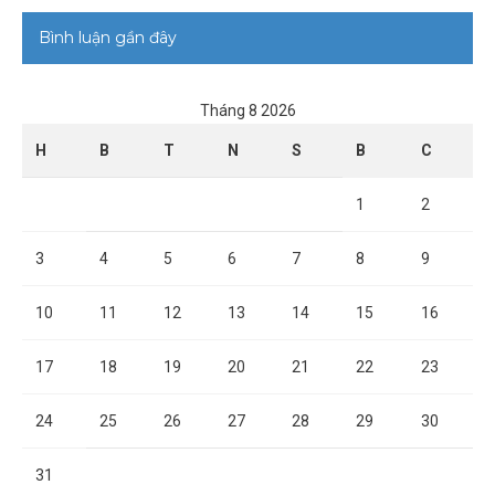
Bình luận gần đây
Tháng 8 2026
H
B
T
N
S
B
C
1
2
3
4
5
6
7
8
9
10
11
12
13
14
15
16
17
18
19
20
21
22
23
24
25
26
27
28
29
30
31