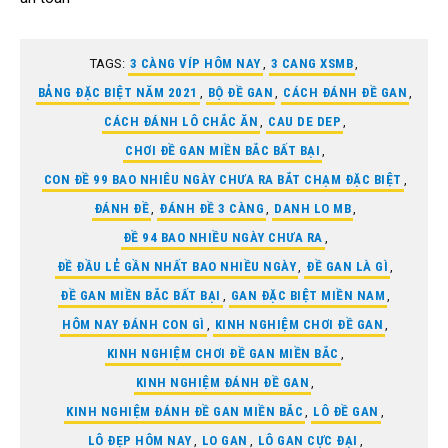
TAGS:
3 CÀNG VÍP HÔM NAY
,
3 CANG XSMB
,
BẢNG ĐẶC BIỆT NĂM 2021
,
BỘ ĐỀ GAN
,
CÁCH ĐÁNH ĐỀ GAN
,
CÁCH ĐÁNH LÔ CHẮC ĂN
,
CAU DE DEP
,
CHƠI ĐỀ GAN MIỀN BẮC BẤT BẠI
,
CON ĐỀ 99 BAO NHIÊU NGÀY CHƯA RA BẮT CHẠM ĐẶC BIỆT
,
ĐÁNH ĐỀ
,
ĐÁNH ĐỀ 3 CÀNG
,
DANH LO MB
,
ĐỀ 94 BAO NHIỀU NGÀY CHƯA RA
,
ĐỀ ĐẦU LẺ GẦN NHẤT BAO NHIỀU NGÀY
,
ĐỀ GAN LÀ GÌ
,
ĐỀ GAN MIỀN BẮC BẤT BẠI
,
GAN ĐẶC BIỆT MIỀN NAM
,
HÔM NAY ĐÁNH CON GÌ
,
KINH NGHIỆM CHƠI ĐỀ GAN
,
KINH NGHIỆM CHƠI ĐỀ GAN MIỀN BẮC
,
KINH NGHIỆM ĐÁNH ĐỀ GAN
,
KINH NGHIỆM ĐÁNH ĐỀ GAN MIỀN BẮC
,
LÔ ĐỀ GAN
,
LÔ ĐẸP HÔM NAY
,
LO GAN
,
LÔ GAN CỰC ĐẠI
,