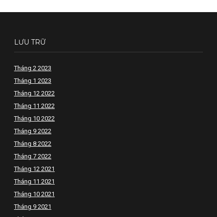
LƯU TRỮ
Tháng 2 2023
Tháng 1 2023
Tháng 12 2022
Tháng 11 2022
Tháng 10 2022
Tháng 9 2022
Tháng 8 2022
Tháng 7 2022
Tháng 12 2021
Tháng 11 2021
Tháng 10 2021
Tháng 9 2021