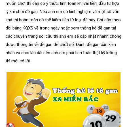
muốn chơi thì cần có ý thức, tính toán khi vài tiền, đầu tư hợp
lý khi chơi đề gan. Nếu anh em có kinh nghiệm và một số vốn
khá thì hoàn toàn có thể kiếm tiền từ loại đề này. Chỉ cần theo
dõi bảng KQXS về trong ngày hoặc xem thống kê đề gan tại
các chuyên trang soi cầu thì anh em sẽ cập nhật nhanh chóng
được thông tin về đề gan để chốt số. Đánh đề gan cần kiên
nhẫn và chơi lâu dài nên anh em phải tính toán thật kỹ lưỡng
thì mới có lời.