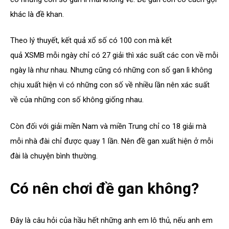
khác là đề khan.
Theo lý thuyết, kết quả xổ số có 100 con mà kết
quả XSMB mỗi ngày chỉ có 27 giải thì xác suất các con về mỗi
ngày là như nhau. Nhưng cũng có những con số gan lì không
chịu xuất hiện vì có những con số về nhiều lần nên xác suất
về của những con số không giống nhau.
Còn đối với giải miền Nam và miền Trung chỉ co 18 giải mà
mỗi nhà đài chỉ được quay 1 lần. Nên đề gan xuất hiện ở mỗi
đài là chuyện bình thường.
Có nên chơi đề gan không?
Đây là câu hỏi của hầu hết những anh em lô thủ, nếu anh em