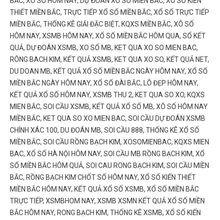
BẮC, XO SO HOM NAY, DỰ ĐOÁN XỔ SỐ MIỀN BẮC, XỔ SỐ KIẾN
THIẾT MIỀN BẮC, TRỰC TIẾP XỔ SỐ MIỀN BẮC, XỔ SỐ TRỰC TIẾP
MIỀN BẮC, THỐNG KÊ GIẢI ĐẶC BIỆT, KQXS MIỀN BẮC, XÔ SỐ
HÔM NAY, XSMB HÔM NAY, XỔ SỐ MIỀN BẮC HÔM QUA, SỔ KẾT
QUẢ, DỰ ĐOÁN XSMB, XO SỐ MB, KET QUA XO SO MIEN BAC,
RÔNG BACH KIM, KẾT QUẢ XSMB, KET QUA XO SO, KẾT QUẢ NET,
DU DOAN MB, KẾT QUẢ XỔ SỐ MIỀN BẮC NGÀY HÔM NAY, XỔ SỐ
MIỀN BẮC NGÀY HÔM NAY, XỔ SỐ ĐÀI BẮC, LÔ ĐẸP HÔM NAY,
KẾT QUẢ XỔ SỐ HÔM NAY, XSMB THU 2, KET QUA SO XO, KQXS
MIEN BẮC, SOI CẦU XSMB, KẾT QUẢ XỔ SỐ MB, XÔ SỐ HÔM NAY
MIỀN BẮC, KET QUA SO XO MIEN BAC, SOI CẦU DỰ ĐOÁN XSMB
CHÍNH XÁC 100, DU ĐOÁN MB, SOI CẦU 888, THỐNG KÊ XỔ SỐ
MIỀN BẮC, SOI CẦU RỒNG BẠCH KIM, XOSOMIENBAC, KQXS MIEN
BAC, XỔ SỐ HÀ NỘI HÔM NAY, SOI CẦU MB RỒNG BẠCH KIM, XỔ
SỐ MIỀN BẮC HÔM QUẢ, SOI CAU RONG BẠCH KIM, SOI CẦU MIỀN
BẮC, RỒNG BẠCH KIM CHỐT SỐ HÔM NAY, XỔ SỐ KIẾN THIẾT
MIỀN BẮC HÔM NAY, KẾT QUẢ XỔ SỐ XSMB, XỔ SỐ MIỀN BẮC
TRỰC TIẾP, XSMBHOM NAY, XSMB XSMN KẾT QUẢ XỔ SỐ MIỀN
BẮC HÔM NAY, RONG BẠCH KIM, THỐNG KÊ XSMB, XỔ SỐ KIẾN