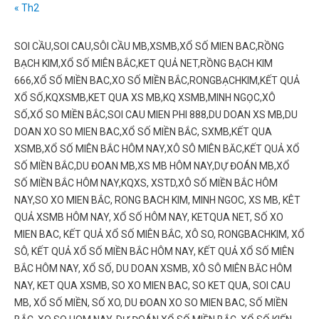
« Th2
SOI CẦU,SOI CAU,SÔI CẦU MB,XSMB,XỔ SỐ MIEN BAC,RỒNG
BẠCH KIM,XỔ SỐ MIÊN BẮC,KET QUẢ NET,RỒNG BẠCH KIM
666,XỔ SỐ MIỀN BAC,XO SỐ MIỀN BẮC,RONGBẠCHKIM,KẾT QUẢ
XỔ SỐ,KQXSMB,KET QUA XS MB,KQ XSMB,MINH NGỌC,XÔ
SỐ,XỔ SO MIỀN BẮC,SOI CAU MIEN PHI 888,DU DOAN XS MB,DU
DOAN XO SO MIEN BAC,XỔ SỐ MIỀN BẮC, SXMB,KẾT QUA
XSMB,XỔ SỐ MIÊN BẮC HÔM NAY,XÔ SÔ MIÊN BĂC,KẾT QUẢ XỔ
SỐ MIỀN BẮC,DU ĐOAN MB,XS MB HÔM NAY,DỰ ĐOÁN MB,XỔ
SỐ MIỀN BẮC HÔM NAY,KQXS, XSTD,XÔ SỐ MIỀN BẮC HÔM
NAY,SO XO MIEN BẮC, RONG BACH KIM, MINH NGOC, XS MB, KÊT
QUẢ XSMB HÔM NAY, XỔ SỐ HÔM NAY, KETQUA NET, SỐ XO
MIEN BAC, KẾT QUẢ XỔ SỐ MIÊN BẮC, XÔ SO, RONGBACHKIM, XỔ
SÔ, KẾT QUẢ XỔ SỐ MIỀN BẮC HÔM NAY, KẾT QUẢ XỔ SỐ MIÊN
BẮC HÔM NAY, XỔ SỐ, DU DOAN XSMB, XÔ SÔ MIÊN BĂC HÔM
NAY, KET QUA XSMB, SO XO MIEN BAC, SO KET QUA, SOI CAU
MB, XỔ SỐ MIỀN, SỐ XO, DU ĐOAN XO SO MIEN BAC, SỐ MIỀN