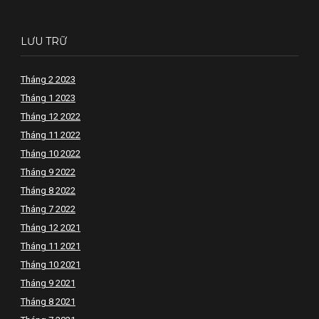
LƯU TRỮ
Tháng 2 2023
Tháng 1 2023
Tháng 12 2022
Tháng 11 2022
Tháng 10 2022
Tháng 9 2022
Tháng 8 2022
Tháng 7 2022
Tháng 12 2021
Tháng 11 2021
Tháng 10 2021
Tháng 9 2021
Tháng 8 2021