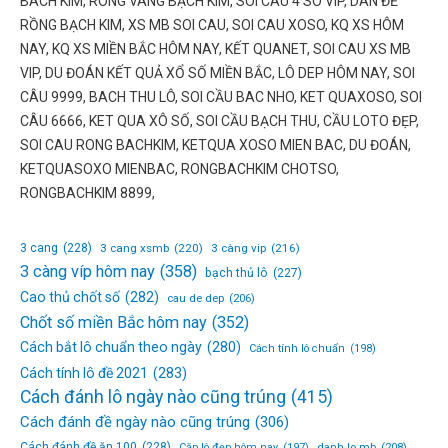
BACH KIM, RONG VANG BẠCH KIM, SOI CÂU 4 SO VIP, DÀN ĐỀ
RỒNG BẠCH KIM, XS MB SOI CAU, SOI CAU XOSO, KQ XS HÔM
NAY, KQ XS MIỀN BẮC HÔM NAY, KẾT QUANET, SOI CAU XS MB
VIP, DU ĐOÁN KẾT QUẢ XỔ SỐ MIỀN BẮC, LÔ DEP HÔM NAY, SOI
CÂU 9999, BACH THU LÔ, SOI CẦU BAC NHO, KET QUAXOSO, SOI
CÂU 6666, KET QUA XÔ SỐ, SOI CẦU BẠCH THU, CẦU LOTO ĐẸP,
SOI CAU RONG BACHKIM, KETQUA XOSO MIEN BAC, DU ĐOÁN,
KETQUASOXO MIENBAC, RONGBACHKIM CHOTSO,
RONGBACHKIM 8899,
3 cang
(228)
3 cang xsmb
(220)
3 càng vip
(216)
3 càng víp hôm nay
(358)
bạch thủ lô
(227)
Cao thủ chốt số
(282)
cau de dep
(206)
Chốt số miền Bắc hôm nay
(352)
Cách bắt lô chuẩn theo ngày
(280)
Cách tính lô chuẩn
(198)
Cách tính lô đề 2021
(283)
Cách đánh lô ngày nào cũng trúng
(415)
Cách đánh đề ngày nào cũng trúng
(306)
Cách đánh đề ăn 100
(228)
Cặp lô đẹp hôm nay
(197)
danh lo mb
(208)