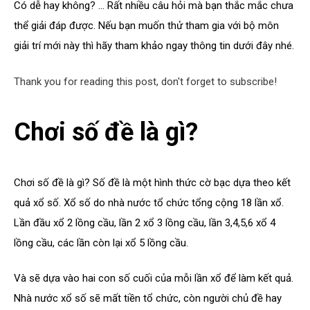
Có dễ hay không? … Rất nhiều câu hỏi mà bạn thắc mắc chưa
thể giải đáp được. Nếu bạn muốn thử tham gia với bộ môn
giải trí mới này thì hãy tham khảo ngay thông tin dưới đây nhé.
Thank you for reading this post, don't forget to subscribe!
Chơi
số đề là gì?
Chơi số đề là gì? Số đề là một hình thức cờ bạc dựa theo kết
quả xổ số. Xổ số do nhà nước tổ chức tổng cộng 18 lần xổ.
Lần đầu xổ 2 lồng cầu, lần 2 xổ 3 lồng cầu, lần 3,4,5,6 xổ 4
lồng cầu, các lần còn lại xổ 5 lồng cầu.
Và sẽ dựa vào hai con số cuối của mỗi lần xổ để làm kết quả.
Nhà nước xổ số sẽ mất tiền tổ chức, còn người chủ đề hay