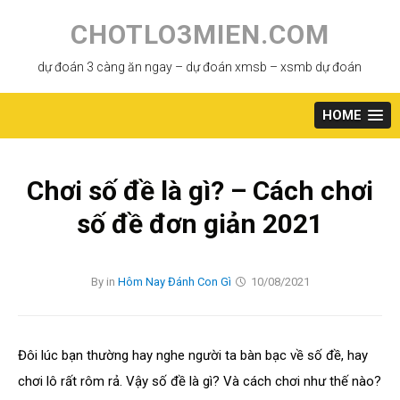
Skip
to
CHOTLO3MIEN.COM
content
dự đoán 3 càng ăn ngay – dự đoán xmsb – xsmb dự đoán
HOME
Chơi số đề là gì? – Cách chơi
số đề đơn giản 2021
By in
Hôm Nay Đánh Con Gì
10/08/2021
Đôi lúc bạn thường hay nghe người ta bàn bạc về số đề, hay
chơi lô rất rôm rả. Vậy số đề là gì? Và cách chơi như thế nào?