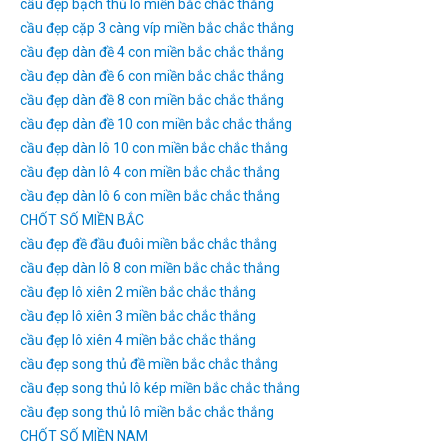
cầu đẹp bạch thủ lô miền bắc chắc thắng
cầu đẹp cặp 3 càng víp miền bắc chắc thắng
cầu đẹp dàn đề 4 con miền bắc chắc thắng
cầu đẹp dàn đề 6 con miền bắc chắc thắng
cầu đẹp dàn đề 8 con miền bắc chắc thắng
cầu đẹp dàn đề 10 con miền bắc chắc thắng
cầu đẹp dàn lô 10 con miền bắc chắc thắng
cầu đẹp dàn lô 4 con miền bắc chắc thắng
cầu đẹp dàn lô 6 con miền bắc chắc thắng
CHỐT SỐ MIỀN BẮC
cầu đẹp đề đầu đuôi miền bắc chắc thắng
cầu đẹp dàn lô 8 con miền bắc chắc thắng
cầu đẹp lô xiên 2 miền bắc chắc thắng
cầu đẹp lô xiên 3 miền bắc chắc thắng
cầu đẹp lô xiên 4 miền bắc chắc thắng
cầu đẹp song thủ đề miền bắc chắc thắng
cầu đẹp song thủ lô kép miền bắc chắc thắng
cầu đẹp song thủ lô miền bắc chắc thắng
CHỐT SỐ MIỀN NAM