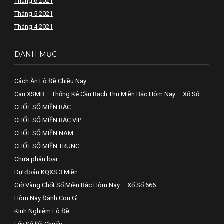
Tháng 6 2021
Tháng 5 2021
Tháng 4 2021
DANH MỤC
Cách Ăn Lô Đề Chiều Nay
Cau XSMB – Thống Kê Cầu Bạch Thủ Miền Bắc Hôm Nay – Xổ Số
CHỐT SỐ MIỀN BẮC
CHỐT SỐ MIỀN BẮC VIP
CHỐT SỐ MIỀN NAM
CHỐT SỐ MIỀN TRUNG
Chưa phân loại
Dự đoán KQXS 3 Miền
Giờ Vàng Chốt Số Miền Bắc Hôm Nay – Xổ Số 666
Hôm Nay Đánh Con Gì
Kinh Nghiệm Lô Đề