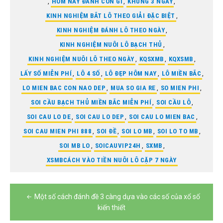
,
HÔM NAY ĐÁNH CON GÌ
,
KHUNG 3 NGÀY
,
KINH NGHIỆM BẮT LÔ THEO GIẢI ĐẶC BIỆT
,
KINH NGHIỆM ĐÁNH LÔ THEO NGÀY
,
KINH NGHIỆM NUÔI LÔ BẠCH THỦ
,
KINH NGHIỆM NUÔI LÔ THEO NGÀY
,
KQSXMB
,
KQXSMB
,
LẤY SỐ MIỄN PHÍ
,
LÔ 4 SỐ
,
LÔ ĐẸP HÔM NAY
,
LÔ MIỀN BẮC
,
LO MIEN BAC CON NAO DEP
,
MUA SO GIA RE
,
SO MIEN PHI
,
SOI CẦU BẠCH THỦ MIỀN BẮC MIỄN PHÍ
,
SOI CẦU LÔ
,
SOI CAU LO DE
,
SOI CAU LO DEP
,
SOI CAU LO MIEN BAC
,
SOI CAU MIEN PHI 888
,
SOI ĐỀ
,
SOI LO MB
,
SOI LO TO MB
,
SOI MB LO
,
SOICAUVIP24H
,
SXMB
,
XSMBCÁCH VÀO TIỀN NUÔI LÔ CẶP 7 NGÀY
Điều
Một số cách đánh đề 3 càng dựa vào các số của xổ số
hướng
kiến thiết