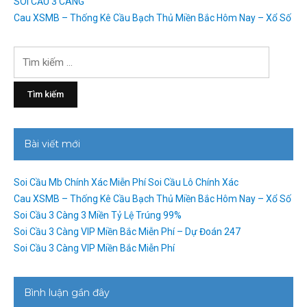
SOI CẦU 3 CÀNG
Cau XSMB – Thống Kê Cầu Bạch Thủ Miền Bắc Hôm Nay – Xổ Số
Tìm
kiếm
cho:
Bài viết mới
Soi Cầu Mb Chính Xác Miễn Phí Soi Cầu Lô Chính Xác
Cau XSMB – Thống Kê Cầu Bạch Thủ Miền Bắc Hôm Nay – Xổ Số
Soi Cầu 3 Càng 3 Miền Tỷ Lệ Trúng 99%
Soi Cầu 3 Càng VIP Miền Bắc Miễn Phí – Dự Đoán 247
Soi Cầu 3 Càng VIP Miền Bắc Miễn Phí
Bình luận gần đây