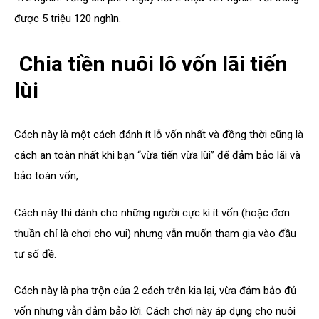
được 5 triệu 120 nghìn.
Chia tiền nuôi lô vốn lãi tiến
lùi
Cách này là một cách đánh ít lỗ vốn nhất và đồng thời cũng là
cách an toàn nhất khi bạn “vừa tiến vừa lùi” để đảm bảo lãi và
bảo toàn vốn,
Cách này thì dành cho những người cực kì ít vốn (hoặc đơn
thuần chỉ là chơi cho vui) nhưng vẫn muốn tham gia vào đầu
tư số đề.
Cách này là pha trộn của 2 cách trên kia lại, vừa đảm bảo đủ
vốn nhưng vẫn đảm bảo lời. Cách chơi này áp dụng cho nuôi