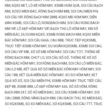
KIM, KQXS NET, LÔ ĐỀ HÔM NAY, XSMB HOM QUA, SOI CẦU BẠCH
KIM, XOSO MIEN BAC, RỒNG BẠCH KIM 888, SOI CAU MIEN PHI,
SOI CẦU VIP, RỒNG BẠCH KIM 2888, KQXS MB HOM NAY, DIỄN
ĐÀN XSMB, SOI CẦU LÔ, RONGBACH KIM, SOI CAU RONG BACH
KIM VIP, LÔ ĐẸP HÔM NAY VIP, BẠCH THỦ LÔ HÔM NAY, XIN SỐ
MIỀN BẮC, DU DOAN KQXS, XSMB RONG BACH KIM, KQXS MIỀN
BẮC HÔM NAY, SOI CẦU 6666, CAU 888, TRUC TIEP KQXSMB,
TRỰC TIẾP XSMB HÔM NAY, DỰ ĐOÁN KQXSMB, XSMB SOI CAU,
SOI CAU VIP MB, XỔ SỐ MB HÔM NAY, SOI CAU TOT, THỐNG KÊ
RỒNG BẠCH KIM, CHOT LO, SOI CẦU XỔ SỐ, THỐNG KÊ XỔ SỐ
MIỀN BẮC HÔM NAY, SOI RỒNG BẠCH KIM, SOI CẦU LÔ MIỀN BẮC,
CAU LO MB, KẾT QUẢ XỔ SỐ MIỀN BẮC HÔM NAY HÔM NAY, SOI
CẦU 188, KẾT QUẢ MIỀN BẮC HÔM NAY, XO SO HÔM NAY, KET
QUẢ XỔ SỐ, SOI CẦU MIỄN PHÍ, XSMB HÔM NAY TRỰC TIẾP, CẦU
ĐẸP 88, XSMB 888, LÔ ĐẸP HÔM NAY 666, XỔ SỐ HÔM, RỒNG
BẠCH KIM 247, SÔ XÔ MIÊN BAC, SOI CẦU XSMB HÔM NAY, SOI
CAU 2888, RỒNG VÀNG BẠCH KIM, CAU BACH THU, XS MIEN BẮC,
SO KQXSMB, SO XO MIÊN BAC, SỐ KQXSMB, SOI CẦU 777, TRỰC