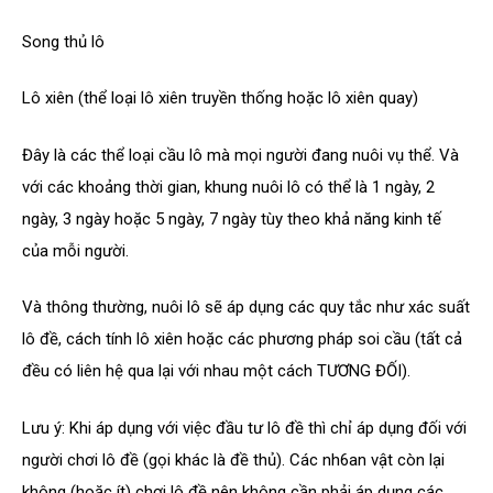
Song thủ lô
Lô xiên (thể loại lô xiên truyền thống hoặc lô xiên quay)
Đây là các thể loại cầu lô mà mọi người đang nuôi vụ thể. Và
với các khoảng thời gian, khung nuôi lô có thể là 1 ngày, 2
ngày, 3 ngày hoặc 5 ngày, 7 ngày tùy theo khả năng kinh tế
của mỗi người.
Và thông thường, nuôi lô sẽ áp dụng các quy tắc như xác suất
lô đề, cách tính lô xiên hoặc các phương pháp soi cầu (tất cả
đều có liên hệ qua lại với nhau một cách TƯƠNG ĐỐI).
Lưu ý: Khi áp dụng với việc đầu tư lô đề thì chỉ áp dụng đối với
người chơi lô đề (gọi khác là đề thủ). Các nh6an vật còn lại
không (hoặc ít) chơi lô đề nên không cần phải áp dụng các