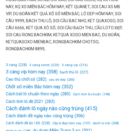
NAY, KQ XS MIỀN BẮC HÔM NAY, KẾT QUANET, SOI CAU XS MB
VIP, DU ĐOÁN KẾT QUẢ XỔ SỐ MIỀN BẮC, LÔ DEP HÔM NAY, SOI
CÂU 9999, BACH THU LÔ, SOI CẦU BAC NHO, KET QUAXOSO, SOI
CÂU 6666, KET QUA XÔ SỐ, SOI CẦU BẠCH THU, CẦU LOTO ĐẸP,
SOI CAU RONG BACHKIM, KETQUA XOSO MIEN BAC, DU ĐOÁN,
KETQUASOXO MIENBAC, RONGBACHKIM CHOTSO,
RONGBACHKIM 8899,
3 cang
(228)
3 cang xsmb
(220)
3 càng vip
(216)
3 càng víp hôm nay
(358)
bạch thủ lô
(227)
Cao thủ chốt số
(282)
cau de dep
(206)
Chốt số miền Bắc hôm nay
(352)
Cách bắt lô chuẩn theo ngày
(280)
Cách tính lô chuẩn
(198)
Cách tính lô đề 2021
(283)
Cách đánh lô ngày nào cũng trúng
(415)
Cách đánh đề ngày nào cũng trúng
(306)
Cách đánh đề ăn 100
(228)
Cặp lô đẹp hôm nay
(197)
danh lo mb
(208)
du doan Miền Trung 3 so
(301)
danh lo vip
(198)