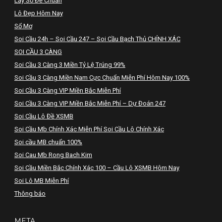
Lấy Số Đề Chuẩn
Lô Đẹp Hôm Nay
Sổ Mơ
Soi Cầu 24h – Soi Cầu 247 – Soi Cầu Bạch Thủ CHÍNH XÁC
SOI CẦU 3 CÀNG
Soi Cầu 3 Càng 3 Miền Tỷ Lệ Trúng 99%
Soi Cầu 3 Càng Miền Nam Cực Chuẩn Miễn Phí Hôm Nay 100%
Soi Cầu 3 Càng VIP Miền Bắc Miễn Phí
Soi Cầu 3 Càng VIP Miền Bắc Miễn Phí – Dự Đoán 247
Soi Cầu Lô Đề XSMB
Soi Cầu Mb Chính Xác Miễn Phí Soi Cầu Lô Chính Xác
Soi cầu MB chuẩn 100%
Soi Cau Mb Rong Bach Kim
Soi Cầu Miền Bắc Chính Xác 100 – Cầu Lô XSMB Hôm Nay
Soi Lô MB Miễn Phí
Thông báo
META