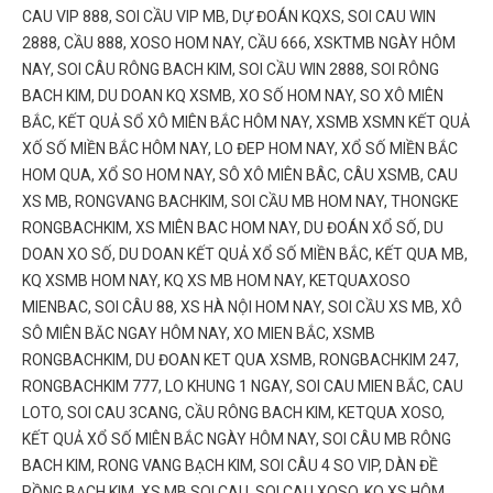
CAU VIP 888, SOI CẦU VIP MB, DỰ ĐOÁN KQXS, SOI CAU WIN
2888, CẦU 888, XOSO HOM NAY, CẦU 666, XSKTMB NGÀY HÔM
NAY, SOI CÂU RÔNG BACH KIM, SOI CẦU WIN 2888, SOI RÔNG
BACH KIM, DU DOAN KQ XSMB, XO SỐ HOM NAY, SO XÔ MIÊN
BẮC, KẾT QUẢ SỔ XÔ MIÊN BẮC HÔM NAY, XSMB XSMN KẾT QUẢ
XỐ SỐ MIỀN BẮC HÔM NAY, LO ĐEP HOM NAY, XỔ SỐ MIỀN BẮC
HOM QUA, XỔ SO HOM NAY, SÔ XÔ MIÊN BÂC, CÂU XSMB, CAU
XS MB, RONGVANG BACHKIM, SOI CẦU MB HOM NAY, THONGKE
RONGBACHKIM, XS MIÊN BAC HOM NAY, DU ĐOÁN XỔ SỐ, DU
DOAN XO SỐ, DU DOAN KẾT QUẢ XỔ SỐ MIỀN BẮC, KẾT QUA MB,
KQ XSMB HOM NAY, KQ XS MB HOM NAY, KETQUAXOSO
MIENBAC, SOI CÂU 88, XS HÀ NỘI HOM NAY, SOI CẦU XS MB, XÔ
SÔ MIÊN BĂC NGAY HÔM NAY, XO MIEN BẮC, XSMB
RONGBACHKIM, DU ĐOAN KET QUA XSMB, RONGBACHKIM 247,
RONGBACHKIM 777, LO KHUNG 1 NGAY, SOI CAU MIEN BẮC, CAU
LOTO, SOI CAU 3CANG, CẦU RÔNG BACH KIM, KETQUA XOSO,
KẾT QUẢ XỔ SỐ MIÊN BẮC NGÀY HÔM NAY, SOI CÂU MB RÔNG
BACH KIM, RONG VANG BẠCH KIM, SOI CÂU 4 SO VIP, DÀN ĐỀ
RỒNG BẠCH KIM, XS MB SOI CAU, SOI CAU XOSO, KQ XS HÔM