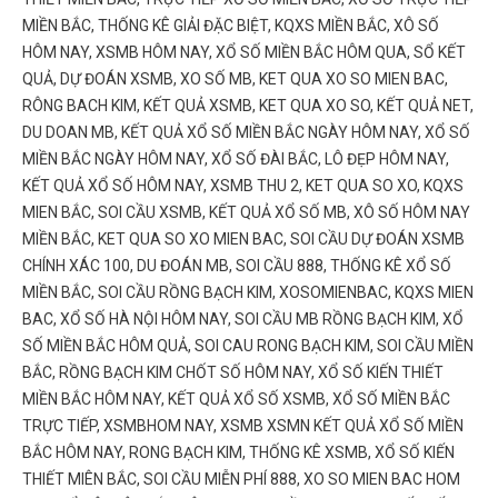
MIỀN BẮC, THỐNG KÊ GIẢI ĐẶC BIỆT, KQXS MIỀN BẮC, XÔ SỐ
HÔM NAY, XSMB HÔM NAY, XỔ SỐ MIỀN BẮC HÔM QUA, SỔ KẾT
QUẢ, DỰ ĐOÁN XSMB, XO SỐ MB, KET QUA XO SO MIEN BAC,
RÔNG BACH KIM, KẾT QUẢ XSMB, KET QUA XO SO, KẾT QUẢ NET,
DU DOAN MB, KẾT QUẢ XỔ SỐ MIỀN BẮC NGÀY HÔM NAY, XỔ SỐ
MIỀN BẮC NGÀY HÔM NAY, XỔ SỐ ĐÀI BẮC, LÔ ĐẸP HÔM NAY,
KẾT QUẢ XỔ SỐ HÔM NAY, XSMB THU 2, KET QUA SO XO, KQXS
MIEN BẮC, SOI CẦU XSMB, KẾT QUẢ XỔ SỐ MB, XÔ SỐ HÔM NAY
MIỀN BẮC, KET QUA SO XO MIEN BAC, SOI CẦU DỰ ĐOÁN XSMB
CHÍNH XÁC 100, DU ĐOÁN MB, SOI CẦU 888, THỐNG KÊ XỔ SỐ
MIỀN BẮC, SOI CẦU RỒNG BẠCH KIM, XOSOMIENBAC, KQXS MIEN
BAC, XỔ SỐ HÀ NỘI HÔM NAY, SOI CẦU MB RỒNG BẠCH KIM, XỔ
SỐ MIỀN BẮC HÔM QUẢ, SOI CAU RONG BẠCH KIM, SOI CẦU MIỀN
BẮC, RỒNG BẠCH KIM CHỐT SỐ HÔM NAY, XỔ SỐ KIẾN THIẾT
MIỀN BẮC HÔM NAY, KẾT QUẢ XỔ SỐ XSMB, XỔ SỐ MIỀN BẮC
TRỰC TIẾP, XSMBHOM NAY, XSMB XSMN KẾT QUẢ XỔ SỐ MIỀN
BẮC HÔM NAY, RONG BẠCH KIM, THỐNG KÊ XSMB, XỔ SỐ KIẾN
THIẾT MIÊN BẮC, SOI CẦU MIỄN PHÍ 888, XO SO MIEN BAC HOM