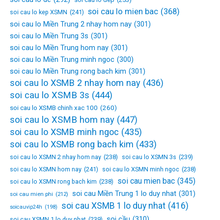
soi cau lo mien bac
(368)
soi cau lo kep XSMN
(241)
soi cau lo Miền Trung 2 nhay hom nay
(301)
soi cau lo Miền Trung 3s
(301)
soi cau lo Miền Trung hom nay
(301)
soi cau lo Miền Trung minh ngoc
(300)
soi cau lo Miền Trung rong bach kim
(301)
soi cau lo XSMB 2 nhay hom nay
(436)
soi cau lo XSMB 3s
(444)
soi cau lo XSMB chinh xac 100
(260)
soi cau lo XSMB hom nay
(447)
soi cau lo XSMB minh ngoc
(435)
soi cau lo XSMB rong bach kim
(433)
soi cau lo XSMN 2 nhay hom nay
(238)
soi cau lo XSMN 3s
(239)
soi cau lo XSMN hom nay
(241)
soi cau lo XSMN minh ngoc
(238)
soi cau mien bac
(345)
soi cau lo XSMN rong bach kim
(238)
soi cau Miền Trung 1 lo duy nhat
(301)
soi cau mien phi
(212)
soi cau XSMB 1 lo duy nhat
(416)
soicauvip24h
(198)
soi cầu
(310)
soi cau XSMN 1 lo duy nhat
(239)