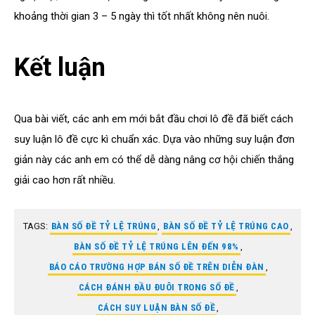
khoảng thời gian 3 – 5 ngày thì tốt nhất không nên nuôi.
Kết luận
Qua bài viết, các anh em mới bắt đầu chơi lô đề đã biết cách
suy luận lô đề cực kì chuẩn xác. Dựa vào những suy luận đơn
giản này các anh em có thể dễ dàng nâng cơ hội chiến thắng
giải cao hơn rất nhiều.
TAGS:
BÀN SỐ ĐỀ TỶ LỆ TRÚNG
,
BÀN SỐ ĐỀ TỶ LỆ TRÚNG CAO
,
BÀN SỐ ĐỀ TỶ LỆ TRÚNG LÊN ĐẾN 98%
,
BÁO CÁO TRƯỜNG HỢP BÁN SỐ ĐỀ TRÊN DIỄN ĐÀN
,
CÁCH ĐÁNH ĐẦU ĐUÔI TRONG SỐ ĐỀ
,
CÁCH SUY LUẬN BÀN SỐ ĐỀ
,