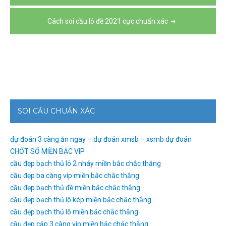
bài
Cách soi cầu lô đề 2021 cực chuẩn xác
viết
SOI CẦU CHUẨN XÁC
dự đoán 3 càng ăn ngay – dự đoán xmsb – xsmb dự đoán
CHỐT SỐ MIỀN BẮC VIP
cầu đẹp bạch thủ lô 2 nháy miền bắc chắc thắng
cầu đẹp ba càng víp miền bắc chắc thắng
cầu đẹp bạch thủ đề miền bắc chắc thắng
cầu đẹp bạch thủ lô kép miền bắc chắc thắng
cầu đẹp bạch thủ lô miền bắc chắc thắng
cầu đẹp cặp 3 càng víp miền bắc chắc thắng