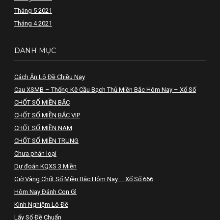
Tháng 5 2021
Tháng 4 2021
DANH MỤC
Cách Ăn Lô Đề Chiều Nay
Cau XSMB – Thống Kê Cầu Bạch Thủ Miền Bắc Hôm Nay – Xổ Số
CHỐT SỐ MIỀN BẮC
CHỐT SỐ MIỀN BẮC VIP
CHỐT SỐ MIỀN NAM
CHỐT SỐ MIỀN TRUNG
Chưa phân loại
Dự đoán KQXS 3 Miền
Giờ Vàng Chốt Số Miền Bắc Hôm Nay – Xổ Số 666
Hôm Nay Đánh Con Gì
Kinh Nghiệm Lô Đề
Lấy Số Đề Chuẩn