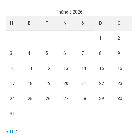
Tháng 8 2026
H
B
T
N
S
B
C
1
2
3
4
5
6
7
8
9
10
11
12
13
14
15
16
17
18
19
20
21
22
23
24
25
26
27
28
29
30
31
« Th2