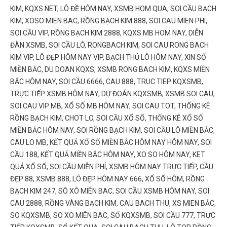
KIM, KQXS NET, LÔ ĐỀ HÔM NAY, XSMB HOM QUA, SOI CẦU BẠCH
KIM, XOSO MIEN BAC, RỒNG BẠCH KIM 888, SOI CAU MIEN PHI,
SOI CẦU VIP, RỒNG BẠCH KIM 2888, KQXS MB HOM NAY, DIỄN
ĐÀN XSMB, SOI CẦU LÔ, RONGBACH KIM, SOI CAU RONG BACH
KIM VIP, LÔ ĐẸP HÔM NAY VIP, BẠCH THỦ LÔ HÔM NAY, XIN SỐ
MIỀN BẮC, DU DOAN KQXS, XSMB RONG BACH KIM, KQXS MIỀN
BẮC HÔM NAY, SOI CẦU 6666, CAU 888, TRUC TIEP KQXSMB,
TRỰC TIẾP XSMB HÔM NAY, DỰ ĐOÁN KQXSMB, XSMB SOI CAU,
SOI CAU VIP MB, XỔ SỐ MB HÔM NAY, SOI CAU TOT, THỐNG KÊ
RỒNG BẠCH KIM, CHOT LO, SOI CẦU XỔ SỐ, THỐNG KÊ XỔ SỐ
MIỀN BẮC HÔM NAY, SOI RỒNG BẠCH KIM, SOI CẦU LÔ MIỀN BẮC,
CAU LO MB, KẾT QUẢ XỔ SỐ MIỀN BẮC HÔM NAY HÔM NAY, SOI
CẦU 188, KẾT QUẢ MIỀN BẮC HÔM NAY, XO SO HÔM NAY, KET
QUẢ XỔ SỐ, SOI CẦU MIỄN PHÍ, XSMB HÔM NAY TRỰC TIẾP, CẦU
ĐẸP 88, XSMB 888, LÔ ĐẸP HÔM NAY 666, XỔ SỐ HÔM, RỒNG
BẠCH KIM 247, SÔ XÔ MIÊN BAC, SOI CẦU XSMB HÔM NAY, SOI
CAU 2888, RỒNG VÀNG BẠCH KIM, CAU BACH THU, XS MIEN BẮC,
SO KQXSMB, SO XO MIÊN BAC, SỐ KQXSMB, SOI CẦU 777, TRỰC