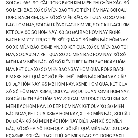
SOI CAU 666, SOI CẦU RỒNG BẠCH KIM MIỄN PHÍ CHÍNH XÁC, SỐ
SO MIEN BAC, XỔ SỐ MIỀN BẮC TRỰC TIẾP HÔM NAY, SOI CAU
RONG BACH KIM, QUẢ XỔ SỐ MIỀN BẮC, KET QUA XO SO MIEN
BAC HOM NAY, SOI CẦU RỒNG BẠCH KIM VIP, SOI CAU BACH KIM,
KET QUA XO SO HOM NAY, XỔ SỐ ĐÀI BẮC HÔM NAY, RỒNG
BẠCH KIM 777, TRỰC TIẾP KẾT QUẢ XỔ SỐ MIỀN BẮC HÔM NAY,
SO XO MIỀN BẮC, SXMB VN, XO KET QUA, XỔ SỐ MIỀN BẮC TỐI
NAY, SOICAU247, KET QUA SO XO MIEN BAC HOM NAY, XỔ SỐ
MIỀN NAM MIỀN BẮC, XỔ SỐ KIẾN THIẾT MIỀN BẮC NGÀY HÔM
NAY, KẾT QUẢ XỔ SỐ MIỀN BẮC NGÀY HÔM QUA, RONG BACH
KIM 888, KẾT QUẢ XỔ SỐ KIẾN THIẾT MIỀN BẮC HÔM NAY, CẶP
LÔ ĐẸP HÔM NAY, XS MB HOM NAY, XSMB HÔM QUA, KẾT QUẢ
XỔ SỐ HÔM NAY XSMB, SOI CAU VIP, DU DOAN XSMB HOM NAY,
SOI CẦU MIỀN BẮC HÔM NAY, SOI CAU MB RONG BACH KIM, XS
MIEN BAC HOM NAY, LO DEP HOM NAY, KẾT QUẢ XỔ SỐ MIỀN
BẮC NGÀY, KET QUA XSMB HOM NAY, XO SO MIỀN BẮC, SOI CẦU
DỰ ĐOÁN XỔ SỐ MIỀN BẮC HÔM NAY, DIỄN ĐÀN XỔ SỐ MIỀN
BẮC, XỔ SỐ HÀ NỘI HÔM QUA, SỔ KẾT QUẢ MIỀN BẮC, DU DOAN
KQXSMB, SOI CẦU BẠCH THỦ, XO MIEN BAC, SOI RONG BACH