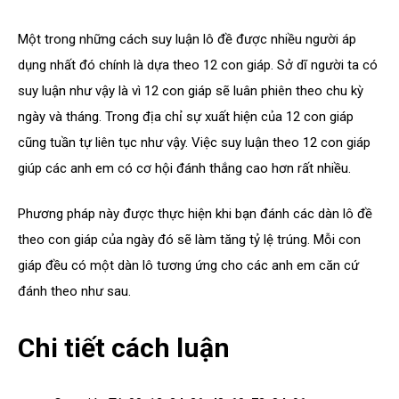
Một trong những cách suy luận lô đề được nhiều người áp
dụng nhất đó chính là dựa theo 12 con giáp. Sở dĩ người ta có
suy luận như vậy là vì 12 con giáp sẽ luân phiên theo chu kỳ
ngày và tháng. Trong địa chỉ sự xuất hiện của 12 con giáp
cũng tuần tự liên tục như vậy. Việc suy luận theo 12 con giáp
giúp các anh em có cơ hội đánh thắng cao hơn rất nhiều.
Phương pháp này được thực hiện khi bạn đánh các dàn lô đề
theo con giáp của ngày đó sẽ làm tăng tỷ lệ trúng. Mỗi con
giáp đều có một dàn lô tương ứng cho các anh em căn cứ
đánh theo như sau.
Chi tiết cách luận