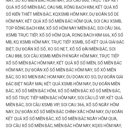
NAY, SỔ XÔ MIÊN BẮC HÔM NAY, SOI CẦU 666, TRỰC TIẾP KẾT
QUẢ XỔ SỐ MIỀN BẮC, CAU MB, RÔNG BẠCH KIM, KẾT QUẢ XỔ
SỐ KIẾN THIẾT MIỀN BẮC, KQXSMB HÔM NAY, DỰ ĐOÁN SỐ DE
HÔM NAY, KẾT QUẢ XỔ SỐ MIỀN BẮC HÔM QUA, SOI CAU XSMB,
TOP RỒNG BẠCH KIM, XỔ SỐ HÔM NAY MIỀN BẮC, SOI CÂU 366,
XSMB TRỰC TIẾP, XỔ SỐ HÔM QUA, RONG BACH KIM 666, XỔ SỐ
MB, KQ XSMB HÔM NAY, TRỰC TIẾP XSMB, SỐ KẾT QUẢ GIẢI ĐẶC
BIỆT, DỰ ĐOÁN XỔ SỐ, XO SO NET, XỔ SỐ ĐÀI MIỀN BẮC, SOI
CAU 888, SOI CẦU XSMB MIỄN PHÍ NGÀY HÔM NAY, TRỰC TIẾP
XỔ SỐ MIỀN BẮC HÔM NAY, KẾT QUẢ XỔ SỐ MIỀN, SỐ MIỀN BẮC
HÔM NAY, DỰ ĐOÁN XỔ SỐ MIỀN BẮC HÔM NAY, SỔ XÔ MIÊN
BẮC, SO XO MIEN BAC HOM NAY, DU DOAN XO SO, DỰ ĐOÁN GIẢI
ĐẶC BIỆT NGÀY MAI, KẾT QUẢ XSMB HÔM NAY, DỰ ĐOÁN MIỀN
BẮC, XỔ SỐ MIỀN BẮC HÔM, XỔ SỐ MIỀN BẮC XỔ SỐ MIỀN BẮC,
XỔ SỐ TRỰC TIẾP MIỀN BẮC HÔM NAY, SOI CẦU LÔ VIP, KẾT QUẢ
MIỀN BẮC, SOI CẦU XSMB VIP, SOI CAU 366, XỔ SỐ NGÀY HÔM
NAY, DỰ ĐOÁN XỔ SỐ MIỀN BẮC CHÍNH XÁC HÔM NAY, DỰ ĐOÁN
KẾT QUẢ XỔ SỐ MIỀN BẮC, XỔ SỐ MIỀN BẮC NGÀY HÔM QUA,
SOI CẦU XỔ SỐ MIỀN BẮC, MIỀN BẮC HÔM NAY, KQXS HÔM NAY,