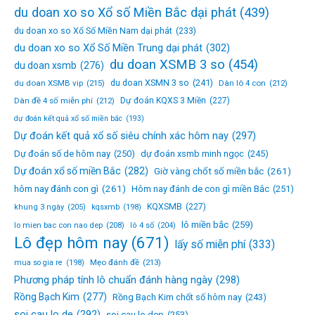
du doan xo so Xổ số Miền Bắc dại phát
(439)
du doan xo so Xổ Số Miền Nam dại phát
(233)
du doan xo so Xổ Số Miền Trung dại phát
(302)
du doan XSMB 3 so
(454)
du doan xsmb
(276)
du doan XSMN 3 so
(241)
du doan XSMB vip
(215)
Dàn lô 4 con
(212)
Dàn đề 4 số miễn phí
(212)
Dự đoán KQXS 3 Miền
(227)
dự đoán kết quả xổ số miền bắc
(193)
Dự đoán kết quả xổ số siêu chính xác hôm nay
(297)
Dự đoán số de hôm nay
(250)
dự đoán xsmb minh ngọc
(245)
Dự đoán xổ số miền Bắc
(282)
Giờ vàng chốt số miền bắc
(261)
hôm nay đánh con gì
(261)
Hôm nay đánh de con gì miền Bắc
(251)
KQXSMB
(227)
khung 3 ngày
(205)
kqsxmb
(198)
lô miền bắc
(259)
lo mien bac con nao dep
(208)
lô 4 số
(204)
Lô đẹp hôm nay
(671)
lấy số miễn phí
(333)
Mẹo đánh đề
(213)
mua so gia re
(198)
Phương pháp tính lô chuẩn đánh hàng ngày
(298)
Rồng Bạch Kim
(277)
Rồng Bạch Kim chốt số hôm nay
(243)
soi cau lo de
(292)
soi cau lo dep
(253)