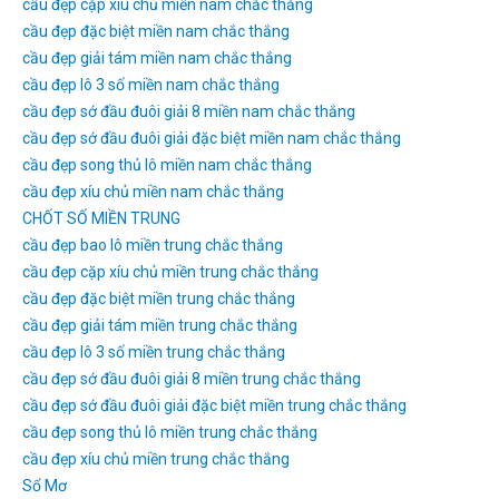
cầu đẹp cặp xíu chủ miền nam chắc thắng
cầu đẹp đặc biệt miền nam chắc thắng
cầu đẹp giải tám miền nam chắc thắng
cầu đẹp lô 3 số miền nam chắc thắng
cầu đẹp sớ đầu đuôi giải 8 miền nam chắc thắng
cầu đẹp sớ đầu đuôi giải đặc biệt miền nam chắc thắng
cầu đẹp song thủ lô miền nam chắc thắng
cầu đẹp xíu chủ miền nam chắc thắng
CHỐT SỐ MIỀN TRUNG
cầu đẹp bao lô miền trung chắc thắng
cầu đẹp cặp xíu chủ miền trung chắc thắng
cầu đẹp đặc biệt miền trung chắc thắng
cầu đẹp giải tám miền trung chắc thắng
cầu đẹp lô 3 số miền trung chắc thắng
cầu đẹp sớ đầu đuôi giải 8 miền trung chắc thắng
cầu đẹp sớ đầu đuôi giải đặc biệt miền trung chắc thắng
cầu đẹp song thủ lô miền trung chắc thắng
cầu đẹp xíu chủ miền trung chắc thắng
Sổ Mơ