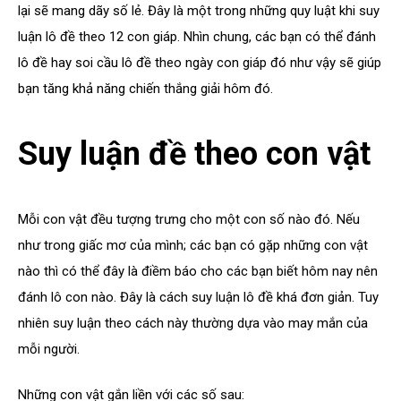
lại sẽ mang dãy số lẻ. Đây là một trong những quy luật khi suy
luận lô đề theo 12 con giáp. Nhìn chung, các bạn có thể đánh
lô đề hay soi cầu lô đề theo ngày con giáp đó như vậy sẽ giúp
bạn tăng khả năng chiến thắng giải hôm đó.
Suy luận đề theo con vật
Mỗi con vật đều tượng trưng cho một con số nào đó. Nếu
như trong giấc mơ của mình; các bạn có gặp những con vật
nào thì có thể đây là điềm báo cho các bạn biết hôm nay nên
đánh lô con nào. Đây là cách suy luận lô đề khá đơn giản. Tuy
nhiên suy luận theo cách này thường dựa vào may mắn của
mỗi người.
Những con vật gắn liền với các số sau: