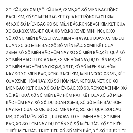
SOI CẦU,SOI CAU,SÔI CẦU MB,XSMB,XỔ SỐ MIEN BAC,RỒNG
BẠCH KIM,XỔ SỐ MIÊN BẮC,KET QUẢ NET,RỒNG BẠCH KIM
666,XỔ SỐ MIỀN BAC,XO SỐ MIỀN BẮC,RONGBẠCHKIM,KẾT QUẢ
XỔ SỐ,KQXSMB,KET QUA XS MB,KQ XSMB,MINH NGỌC,XÔ
SỐ,XỔ SO MIỀN BẮC,SOI CAU MIEN PHI 888,DU DOAN XS MB,DU
DOAN XO SO MIEN BAC,XỔ SỐ MIỀN BẮC, SXMB,KẾT QUA
XSMB,XỔ SỐ MIÊN BẮC HÔM NAY,XÔ SÔ MIÊN BĂC,KẾT QUẢ XỔ
SỐ MIỀN BẮC,DU ĐOAN MB,XS MB HÔM NAY,DỰ ĐOÁN MB,XỔ
SỐ MIỀN BẮC HÔM NAY,KQXS, XSTD,XÔ SỐ MIỀN BẮC HÔM
NAY,SO XO MIEN BẮC, RONG BACH KIM, MINH NGOC, XS MB, KÊT
QUẢ XSMB HÔM NAY, XỔ SỐ HÔM NAY, KETQUA NET, SỐ XO
MIEN BAC, KẾT QUẢ XỔ SỐ MIÊN BẮC, XÔ SO, RONGBACHKIM, XỔ
SÔ, KẾT QUẢ XỔ SỐ MIỀN BẮC HÔM NAY, KẾT QUẢ XỔ SỐ MIÊN
BẮC HÔM NAY, XỔ SỐ, DU DOAN XSMB, XÔ SÔ MIÊN BĂC HÔM
NAY, KET QUA XSMB, SO XO MIEN BAC, SO KET QUA, SOI CAU
MB, XỔ SỐ MIỀN, SỐ XO, DU ĐOAN XO SO MIEN BAC, SỐ MIỀN
BẮC, XO SO HOM NAY, DỰ ĐOÁN XỔ SỐ MIỀN BẮC, XỔ SỐ KIẾN
THIẾT MIỀN BẮC, TRỰC TIẾP XỔ SỐ MIỀN BẮC, XỔ SỐ TRỰC TIẾP