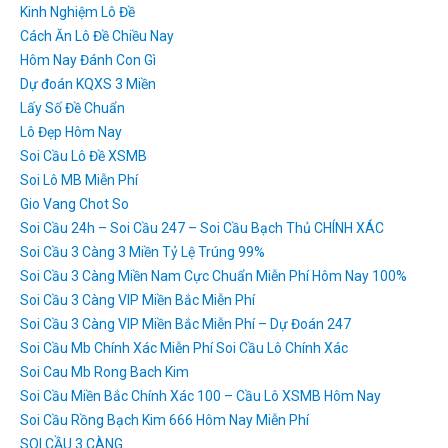
Kinh Nghiệm Lô Đề
Cách Ăn Lô Đề Chiều Nay
Hôm Nay Đánh Con Gì
Dự đoán KQXS 3 Miền
Lấy Số Đề Chuẩn
Lô Đẹp Hôm Nay
Soi Cầu Lô Đề XSMB
Soi Lô MB Miễn Phí
Gio Vang Chot So
Soi Cầu 24h – Soi Cầu 247 – Soi Cầu Bạch Thủ CHÍNH XÁC
Soi Cầu 3 Càng 3 Miền Tỷ Lệ Trúng 99%
Soi Cầu 3 Càng Miền Nam Cực Chuẩn Miễn Phí Hôm Nay 100%
Soi Cầu 3 Càng VIP Miền Bắc Miễn Phí
Soi Cầu 3 Càng VIP Miền Bắc Miễn Phí – Dự Đoán 247
Soi Cầu Mb Chính Xác Miễn Phí Soi Cầu Lô Chính Xác
Soi Cau Mb Rong Bach Kim
Soi Cầu Miền Bắc Chính Xác 100 – Cầu Lô XSMB Hôm Nay
Soi Cầu Rồng Bạch Kim 666 Hôm Nay Miễn Phí
SOI CẦU 3 CÀNG