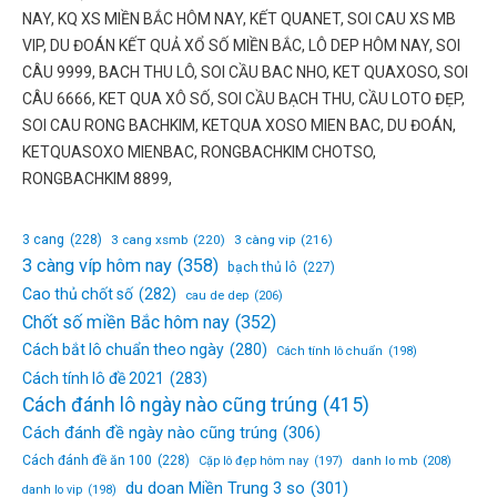
NAY, KQ XS MIỀN BẮC HÔM NAY, KẾT QUANET, SOI CAU XS MB
VIP, DU ĐOÁN KẾT QUẢ XỔ SỐ MIỀN BẮC, LÔ DEP HÔM NAY, SOI
CÂU 9999, BACH THU LÔ, SOI CẦU BAC NHO, KET QUAXOSO, SOI
CÂU 6666, KET QUA XÔ SỐ, SOI CẦU BẠCH THU, CẦU LOTO ĐẸP,
SOI CAU RONG BACHKIM, KETQUA XOSO MIEN BAC, DU ĐOÁN,
KETQUASOXO MIENBAC, RONGBACHKIM CHOTSO,
RONGBACHKIM 8899,
3 cang
(228)
3 cang xsmb
(220)
3 càng vip
(216)
3 càng víp hôm nay
(358)
bạch thủ lô
(227)
Cao thủ chốt số
(282)
cau de dep
(206)
Chốt số miền Bắc hôm nay
(352)
Cách bắt lô chuẩn theo ngày
(280)
Cách tính lô chuẩn
(198)
Cách tính lô đề 2021
(283)
Cách đánh lô ngày nào cũng trúng
(415)
Cách đánh đề ngày nào cũng trúng
(306)
Cách đánh đề ăn 100
(228)
Cặp lô đẹp hôm nay
(197)
danh lo mb
(208)
du doan Miền Trung 3 so
(301)
danh lo vip
(198)