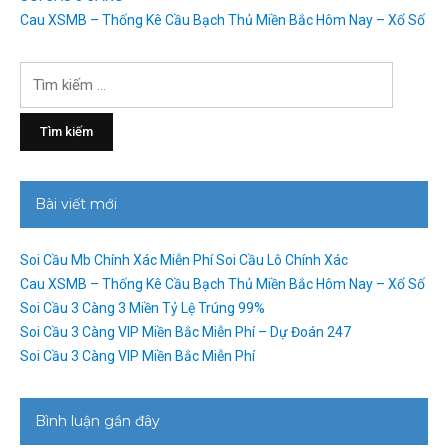
Cau XSMB – Thống Kê Cầu Bạch Thủ Miền Bắc Hôm Nay – Xổ Số
Tìm
kiếm
cho:
Bài viết mới
Soi Cầu Mb Chính Xác Miễn Phí Soi Cầu Lô Chính Xác
Cau XSMB – Thống Kê Cầu Bạch Thủ Miền Bắc Hôm Nay – Xổ Số
Soi Cầu 3 Càng 3 Miền Tỷ Lệ Trúng 99%
Soi Cầu 3 Càng VIP Miền Bắc Miễn Phí – Dự Đoán 247
Soi Cầu 3 Càng VIP Miền Bắc Miễn Phí
Bình luận gần đây