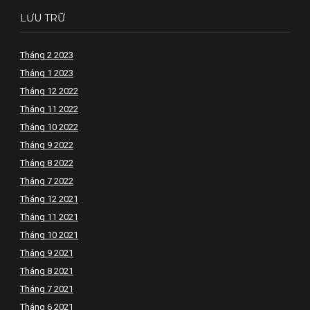
LƯU TRỮ
Tháng 2 2023
Tháng 1 2023
Tháng 12 2022
Tháng 11 2022
Tháng 10 2022
Tháng 9 2022
Tháng 8 2022
Tháng 7 2022
Tháng 12 2021
Tháng 11 2021
Tháng 10 2021
Tháng 9 2021
Tháng 8 2021
Tháng 7 2021
Tháng 6 2021