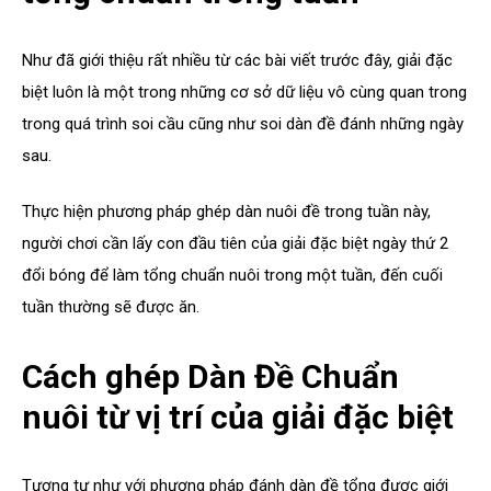
Như đã giới thiệu rất nhiều từ các bài viết trước đây, giải đặc
biệt luôn là một trong những cơ sở dữ liệu vô cùng quan trong
trong quá trình soi cầu cũng như soi dàn đề đánh những ngày
sau.
Thực hiện phương pháp ghép dàn nuôi đề trong tuần này,
người chơi cần lấy con đầu tiên của giải đặc biệt ngày thứ 2
đổi bóng để làm tổng chuẩn nuôi trong một tuần, đến cuối
tuần thường sẽ được ăn.
Cách ghép Dàn Đề Chuẩn
nuôi từ vị trí của giải đặc biệt
Tương tự như với phương pháp đánh dàn đề tổng được giới