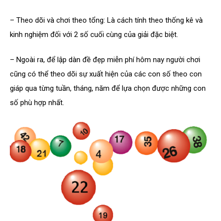
– Theo dõi và chơi theo tổng: Là cách tính theo thống kê và
kinh nghiệm đối với 2 số cuối cùng của giải đặc biệt.
– Ngoài ra, để lập dàn đề đẹp miễn phí hôm nay người chơi
cũng có thể theo dõi sự xuất hiện của các con số theo con
giáp qua từng tuần, tháng, năm để lựa chọn được những con
số phù hợp nhất.