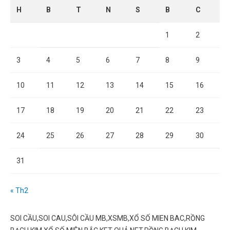
H
B
T
N
S
B
C
1
2
3
4
5
6
7
8
9
10
11
12
13
14
15
16
17
18
19
20
21
22
23
24
25
26
27
28
29
30
31
« Th2
SOI CẦU,SOI CAU,SÔI CẦU MB,XSMB,XỔ SỐ MIEN BAC,RỒNG