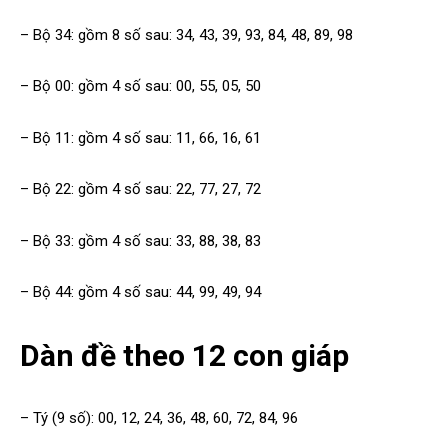
– Bộ 34: gồm 8 số sau: 34, 43, 39, 93, 84, 48, 89, 98
– Bộ 00: gồm 4 số sau: 00, 55, 05, 50
– Bộ 11: gồm 4 số sau: 11, 66, 16, 61
– Bộ 22: gồm 4 số sau: 22, 77, 27, 72
– Bộ 33: gồm 4 số sau: 33, 88, 38, 83
– Bộ 44: gồm 4 số sau: 44, 99, 49, 94
Dàn đề theo 12 con giáp
– Tý (9 số): 00, 12, 24, 36, 48, 60, 72, 84, 96