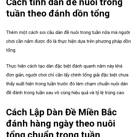
Cách tính dàn đề nuôi trong
tuần theo đánh dồn tổng
Thêm một cách soi cầu dàn đề nuôi trong tuần nữa mà người
chơi cần nắm được đó là thực hiện dựa trên phương pháp dồn
tổng.
Thực hiện cách tạo dàn đặc biệt đánh quanh năm này khá
đơn giản, người chơi chỉ cần lấy chính tổng giải đặc biệt chưa
thấy xuất hiện trong tuần trước đó làm chạm chuẩn nuôi dàn
đề đánh trong tuần sau vô cùng hiệu quả và tỷ lệ trúng cao.
Cách Lập Dàn Đề Miền Bắc
đánh hàng ngày theo nuôi
tổng chuẩn trong tuần