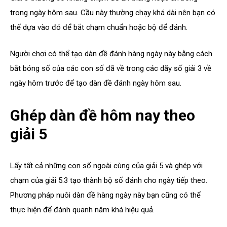
trong ngày hôm sau. Cầu này thường chạy khá dài nên bạn có
thể dựa vào đó để bắt chạm chuẩn hoặc bộ để đánh.
Người chơi có thể tạo dàn đề đánh hàng ngày này bằng cách
bắt bóng số của các con số đã về trong các dãy số giải 3 về
ngày hôm trước để tạo dàn đề đánh ngày hôm sau.
Ghép dàn đề hôm nay theo
giải 5
Lấy tất cả những con số ngoài cùng của giải 5 và ghép với
chạm của giải 5.3 tạo thành bộ số đánh cho ngày tiếp theo.
Phương pháp nuôi dàn đề hàng ngày này bạn cũng có thể
thực hiện để đánh quanh năm khá hiệu quả.