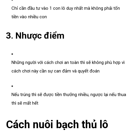
Chỉ cần đầu tư vào 1 con lô duy nhất mà không phải tốn
tiền vào nhiều con
3. Nhược điểm
Những người với cách chơi an toàn thì sẽ không phù hợp vì
cách chơi này cần sự can đảm và quyết đoán
Nếu trúng thì sẽ được tiền thưởng nhiều, ngược lại nếu thua
thì sẽ mất hết
Cách nuôi bạch thủ lô