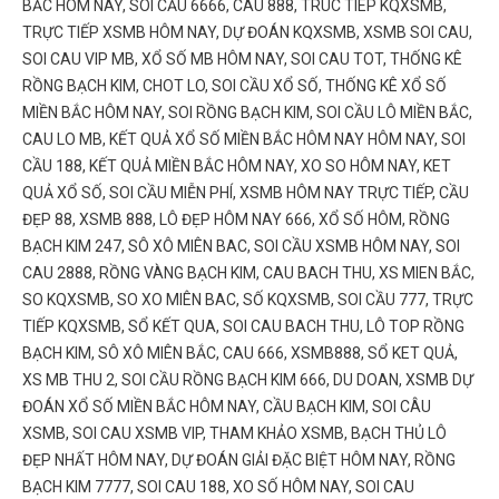
BẮC HÔM NAY, SOI CẦU 6666, CAU 888, TRUC TIEP KQXSMB,
TRỰC TIẾP XSMB HÔM NAY, DỰ ĐOÁN KQXSMB, XSMB SOI CAU,
SOI CAU VIP MB, XỔ SỐ MB HÔM NAY, SOI CAU TOT, THỐNG KÊ
RỒNG BẠCH KIM, CHOT LO, SOI CẦU XỔ SỐ, THỐNG KÊ XỔ SỐ
MIỀN BẮC HÔM NAY, SOI RỒNG BẠCH KIM, SOI CẦU LÔ MIỀN BẮC,
CAU LO MB, KẾT QUẢ XỔ SỐ MIỀN BẮC HÔM NAY HÔM NAY, SOI
CẦU 188, KẾT QUẢ MIỀN BẮC HÔM NAY, XO SO HÔM NAY, KET
QUẢ XỔ SỐ, SOI CẦU MIỄN PHÍ, XSMB HÔM NAY TRỰC TIẾP, CẦU
ĐẸP 88, XSMB 888, LÔ ĐẸP HÔM NAY 666, XỔ SỐ HÔM, RỒNG
BẠCH KIM 247, SÔ XÔ MIÊN BAC, SOI CẦU XSMB HÔM NAY, SOI
CAU 2888, RỒNG VÀNG BẠCH KIM, CAU BACH THU, XS MIEN BẮC,
SO KQXSMB, SO XO MIÊN BAC, SỐ KQXSMB, SOI CẦU 777, TRỰC
TIẾP KQXSMB, SỔ KẾT QUA, SOI CAU BACH THU, LÔ TOP RỒNG
BẠCH KIM, SÔ XÔ MIÊN BẮC, CAU 666, XSMB888, SỔ KET QUẢ,
XS MB THU 2, SOI CẦU RỒNG BẠCH KIM 666, DU DOAN, XSMB DỰ
ĐOÁN XỔ SỐ MIỀN BẮC HÔM NAY, CẦU BẠCH KIM, SOI CÂU
XSMB, SOI CAU XSMB VIP, THAM KHẢO XSMB, BẠCH THỦ LÔ
ĐẸP NHẤT HÔM NAY, DỰ ĐOÁN GIẢI ĐẶC BIỆT HÔM NAY, RỒNG
BẠCH KIM 7777, SOI CAU 188, XO SỐ HÔM NAY, SOI CAU