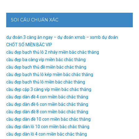
SOI CẦU CHUẨN XÁC
dự đoán 3 càng ăn ngay – dự đoán xmsb – xsmb dự đoán
CHỐT SỐ MIỀN BẮC VIP
cầu đẹp bạch thủ lô 2 nháy miền bắc chắc thắng
cầu đẹp ba càng víp miền bắc chắc thắng
cầu đẹp bạch thủ đề miền bắc chắc thắng
cầu đẹp bạch thủ lô kép miền bắc chắc thắng
cầu đẹp bạch thủ lô miền bắc chắc thắng
cầu đẹp cặp 3 càng víp miền bắc chắc thắng
cầu đẹp dàn đề 4 con miền bắc chắc thắng
cầu đẹp dàn đề 6 con miền bắc chắc thắng
cầu đẹp dàn đề 8 con miền bắc chắc thắng
cầu đẹp dàn đề 10 con miền bắc chắc thắng
cầu đẹp dàn lô 10 con miền bắc chắc thắng
cầu đẹp dàn lô 4 con miền bắc chắc thắng