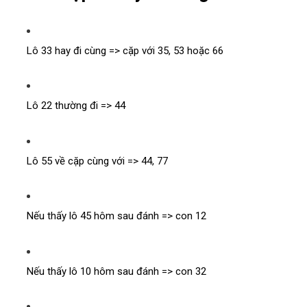
Lô 33 hay đi cùng => cặp với 35, 53 hoặc 66
Lô 22 thường đi => 44
Lô 55 về cặp cùng với => 44, 77
Nếu thấy lô 45 hôm sau đánh => con 12
Nếu thấy lô 10 hôm sau đánh => con 32