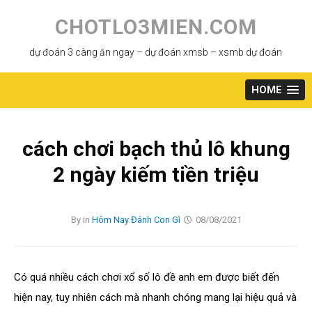
Skip
to
CHOTLO3MIEN.COM
content
dự đoán 3 càng ăn ngay – dự đoán xmsb – xsmb dự đoán
HOME
cách chơi bạch thủ lô khung
2 ngày kiếm tiền triệu
By in
Hôm Nay Đánh Con Gì
08/08/2021
Có quá nhiều cách chơi xổ số lô đề anh em được biết đến
hiện nay, tuy nhiên cách mà nhanh chóng mang lại hiệu quả và