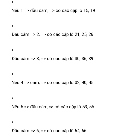
Nếu 1 => đầu câm, => có các cặp lô 15, 19
Đầu câm => 2, => có các cặp lô 21, 25, 26
Đầu câm => 3, => có các cặp lô 30, 36, 39
Nếu 4 => câm, => có các cặp lô 02, 40, 45
Nếu 5 => đầu câm,=> có các cặp lô 53, 55
Đầu câm => 6, => có các cặp lô 64, 66