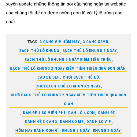
xuyên update những thông tin soi cầu hàng ngày tại website
của chúng tôi để có được những con lô với tỷ lệ trúng cao
nhất.
TAGS:
3 CÀNG VÍP HÔM NAY
,
3 CANG XSMB
,
BẠCH THỦ LÔ KHUNG
,
BẠCH THỦ LÔ KHUNG 2 NGÀY
,
BẠCH THỦ LÔ KHUNG 2 NGÀY KIẾM TIỀN TRIỆU
,
BẠCH THỦ LÔ KHUNG 2 NGÀY KIẾM TIỀN TRIỆU QUÁ ĐƠN GIẢN
,
CAU DE DEP
,
CHƠI BẠCH THỦ LÔ
,
CHƠI BẠCH THỦ LÔ KHUNG 2 NGÀY
,
CHƠI BẠCH THỦ LÔ KHUNG 2 NGÀY KIẾM TIỀN TRIỆU QUÁ ĐƠN
GIẢN
,
DÀN ĐỀ 4 SỐ MIỄN PHÍ
,
DÀN LÔ 4 CON
,
ĐÁNH ĐỀ
,
ĐÁNH ĐỀ 3 CÀNG
,
DANH LO MB
,
DANH LO VIP
,
HÔM NAY ĐÁNH CON GÌ
,
KHUNG 2 NGÀY
,
KHUNG 3 NGÀY
,