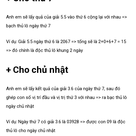
Anh em sẽ lấy quả của giải 5.5 vào thứ 6 cộng lại với nhau =>
bạch thủ lô ngày thứ 7
Ví dụ: Giải 5.5 ngày thứ 6 là 2067 => tổng sẽ là 2+0+6+7 = 15
=> đó chính là độc thủ lô khung 2 ngày
+ Cho chủ nhật
Anh em sẽ lấy kết quả của giải 3.6 của ngày thứ 7, sau đó
ghép con số vị trí đầu và vị trị thứ 3 với nhau => ra bạc thủ lô
ngày chủ nhật
Ví dụ: Ngày thứ 7 có giải 3.6 là 03928 => được con 09 là độc
thủ lô cho ngày chủ nhật