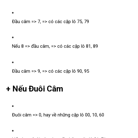
Đầu câm => 7, => có các cặp lô 75, 79
Nếu 8 => đầu câm, => có các cặp lô 81, 89
Đầu câm => 9, => có các cặp lô 90, 95
+ Nếu Đuôi Câm
Đuôi câm => 0, hay về những cặp lô 00, 10, 60