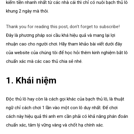
kiếm tiền nhanh nhất từ các nhà cái thì chỉ có nuôi bạch thủ lô
khung 2 ngày mà thôi.
Thank you for reading this post, don't forget to subscribe!
Đây là phương pháp soi cầu khá hiệu quả và mang lại lợi
nhuận cao cho người chơi. Hãy tham khảo bài viết dưới đây
của website của chúng tôi để học hỏi thêm kinh nghiệm bắt lô
chuẩn xác mà các cao thủ chia sẻ nhé.
1. Khái niệm
Độc thủ lô hay còn là cách gọi khác của bạch thủ lô, là thuật
ngữ chỉ cách chơi 1 lần vào một con lô duy nhất. Để chơi
cách này hiệu quả thì anh em cần phải có khả năng phán đoán
chuẩn xác, tâm lý vững vàng và chốt hạ chính xác.