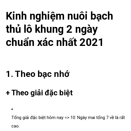
Kinh nghiệm nuôi bạch
thủ lô khung 2 ngày
chuẩn xác nhất 2021
1. Theo bạc nhớ
+ Theo giải đặc biệt
Tổng giải đặc biệt hôm nay => 10: Ngày mai tổng 7 về là rất
cao.