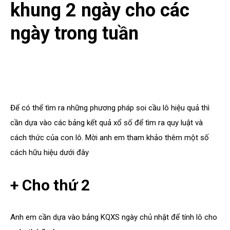
khung 2 ngày cho các
ngày trong tuần
Để có thể tìm ra những phương pháp soi cầu lô hiệu quả thì
cần dựa vào các bảng kết quả xổ số để tìm ra quy luật và
cách thức của con lô. Mời anh em tham khảo thêm một số
cách hữu hiệu dưới đây
+ Cho thứ 2
Anh em cần dựa vào bảng KQXS ngày chủ nhật để tính lô cho