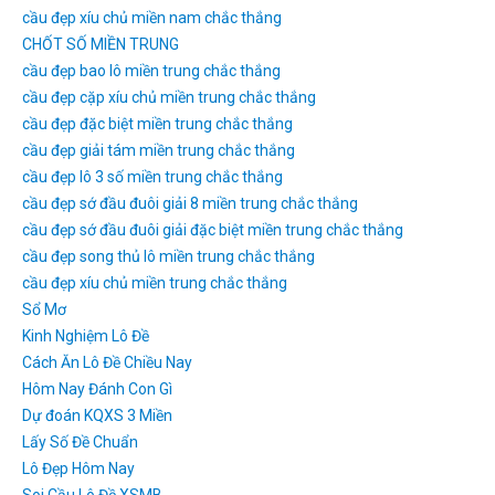
cầu đẹp xíu chủ miền nam chắc thắng
CHỐT SỐ MIỀN TRUNG
cầu đẹp bao lô miền trung chắc thắng
cầu đẹp cặp xíu chủ miền trung chắc thắng
cầu đẹp đặc biệt miền trung chắc thắng
cầu đẹp giải tám miền trung chắc thắng
cầu đẹp lô 3 số miền trung chắc thắng
cầu đẹp sớ đầu đuôi giải 8 miền trung chắc thắng
cầu đẹp sớ đầu đuôi giải đặc biệt miền trung chắc thắng
cầu đẹp song thủ lô miền trung chắc thắng
cầu đẹp xíu chủ miền trung chắc thắng
Sổ Mơ
Kinh Nghiệm Lô Đề
Cách Ăn Lô Đề Chiều Nay
Hôm Nay Đánh Con Gì
Dự đoán KQXS 3 Miền
Lấy Số Đề Chuẩn
Lô Đẹp Hôm Nay
Soi Cầu Lô Đề XSMB