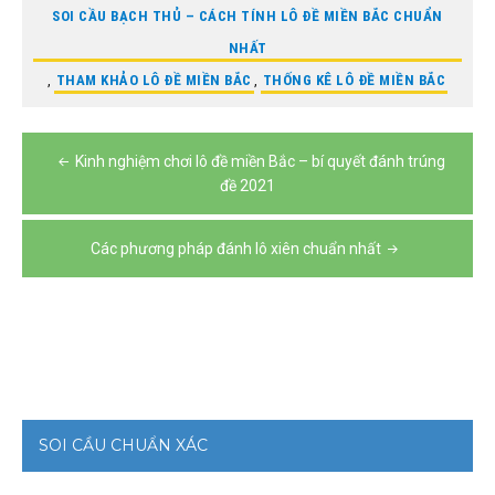
SOI CẦU BẠCH THỦ – CÁCH TÍNH LÔ ĐỀ MIỀN BẮC CHUẨN
NHẤT
,
THAM KHẢO LÔ ĐỀ MIỀN BẮC
,
THỐNG KÊ LÔ ĐỀ MIỀN BẮC
Điều
Kinh nghiệm chơi lô đề miền Bắc – bí quyết đánh trúng
hướng
đề 2021
bài
Các phương pháp đánh lô xiên chuẩn nhất
viết
SOI CẦU CHUẨN XÁC