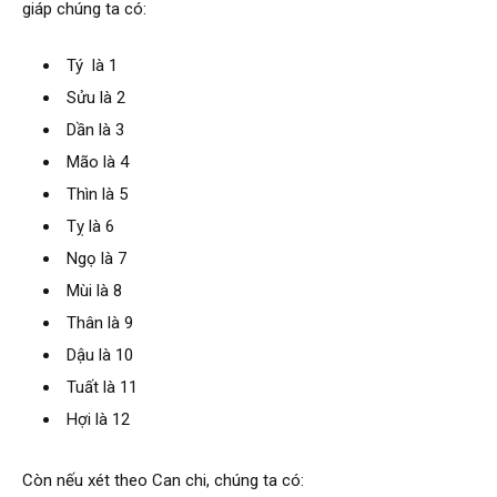
giáp chúng ta có:
Tý là 1
Sửu là 2
Dần là 3
Mão là 4
Thìn là 5
Tỵ là 6
Ngọ là 7
Mùi là 8
Thân là 9
Dậu là 10
Tuất là 11
Hợi là 12
Còn nếu xét theo Can chi, chúng ta có: