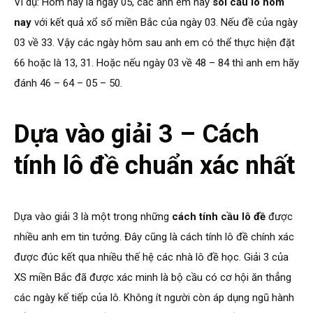
Ví dụ: Hôm nay là ngày 05, các anh em hãy
soi cầu lô hôm
nay
với kết quả xổ số miền Bắc của ngày 03. Nếu đề của ngày
03 về 33. Vậy các ngày hôm sau anh em có thể thực hiện đặt
66 hoặc là 13, 31. Hoặc nếu ngày 03 về 48 – 84 thì anh em hãy
đánh 46 – 64 – 05 – 50.
Dựa vào giải 3 – Cách
tính lô đề chuẩn xác nhất
Dựa vào giải 3 là một trong những
cách tính cầu lô đề
được
nhiều anh em tin tưởng. Đây cũng là cách tính lô đề chính xác
được đúc kết qua nhiều thế hệ các nhà lô đề học. Giải 3 của
XS miền Bắc đã được xác minh là bộ cầu có cơ hội ăn thẳng
các ngày kế tiếp của lô. Không ít người còn áp dụng ngũ hành