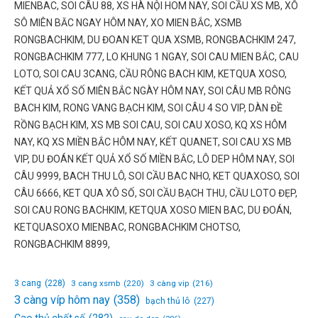
MIENBAC, SOI CÂU 88, XS HÀ NỘI HOM NAY, SOI CẦU XS MB, XÔ
SÔ MIÊN BĂC NGAY HÔM NAY, XO MIEN BẮC, XSMB
RONGBACHKIM, DU ĐOAN KET QUA XSMB, RONGBACHKIM 247,
RONGBACHKIM 777, LO KHUNG 1 NGAY, SOI CAU MIEN BẮC, CAU
LOTO, SOI CAU 3CANG, CẦU RÔNG BACH KIM, KETQUA XOSO,
KẾT QUẢ XỔ SỐ MIÊN BẮC NGÀY HÔM NAY, SOI CÂU MB RÔNG
BACH KIM, RONG VANG BẠCH KIM, SOI CÂU 4 SO VIP, DÀN ĐỀ
RỒNG BẠCH KIM, XS MB SOI CAU, SOI CAU XOSO, KQ XS HÔM
NAY, KQ XS MIỀN BẮC HÔM NAY, KẾT QUANET, SOI CAU XS MB
VIP, DU ĐOÁN KẾT QUẢ XỔ SỐ MIỀN BẮC, LÔ DEP HÔM NAY, SOI
CÂU 9999, BACH THU LÔ, SOI CẦU BAC NHO, KET QUAXOSO, SOI
CÂU 6666, KET QUA XÔ SỐ, SOI CẦU BẠCH THU, CẦU LOTO ĐẸP,
SOI CAU RONG BACHKIM, KETQUA XOSO MIEN BAC, DU ĐOÁN,
KETQUASOXO MIENBAC, RONGBACHKIM CHOTSO,
RONGBACHKIM 8899,
3 cang
(228)
3 cang xsmb
(220)
3 càng vip
(216)
3 càng víp hôm nay
(358)
bạch thủ lô
(227)
Cao thủ chốt số
(282)