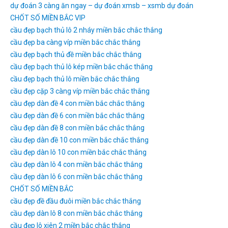
dự đoán 3 càng ăn ngay – dự đoán xmsb – xsmb dự đoán
CHỐT SỐ MIỀN BẮC VIP
cầu đẹp bạch thủ lô 2 nháy miền bắc chắc thắng
cầu đẹp ba càng víp miền bắc chắc thắng
cầu đẹp bạch thủ đề miền bắc chắc thắng
cầu đẹp bạch thủ lô kép miền bắc chắc thắng
cầu đẹp bạch thủ lô miền bắc chắc thắng
cầu đẹp cặp 3 càng víp miền bắc chắc thắng
cầu đẹp dàn đề 4 con miền bắc chắc thắng
cầu đẹp dàn đề 6 con miền bắc chắc thắng
cầu đẹp dàn đề 8 con miền bắc chắc thắng
cầu đẹp dàn đề 10 con miền bắc chắc thắng
cầu đẹp dàn lô 10 con miền bắc chắc thắng
cầu đẹp dàn lô 4 con miền bắc chắc thắng
cầu đẹp dàn lô 6 con miền bắc chắc thắng
CHỐT SỐ MIỀN BẮC
cầu đẹp đề đầu đuôi miền bắc chắc thắng
cầu đẹp dàn lô 8 con miền bắc chắc thắng
cầu đẹp lô xiên 2 miền bắc chắc thắng