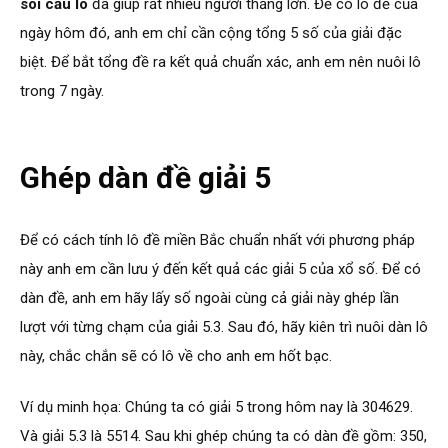
soi cầu lô
đã giúp rất nhiều người thắng lớn. Để có lô đề của
ngày hôm đó, anh em chỉ cần cộng tổng 5 số của giải đặc
biệt. Để bắt tổng đề ra kết quả chuẩn xác, anh em nên nuôi lô
trong 7 ngày.
Ghép dàn đề giải 5
Để có cách tính lô đề miền Bắc chuẩn nhất với phương pháp
này anh em cần lưu ý đến kết quả các giải 5 của xổ số. Để có
dàn đề, anh em hãy lấy số ngoài cùng cả giải này ghép lần
lượt với từng chạm của giải 5.3. Sau đó, hãy kiên trì nuôi dàn lô
này, chắc chắn sẽ có lô về cho anh em hốt bạc.
Ví dụ minh họa: Chúng ta có giải 5 trong hôm nay là 304629.
Và giải 5.3 là 5514. Sau khi ghép chúng ta có dàn đề gồm: 350,