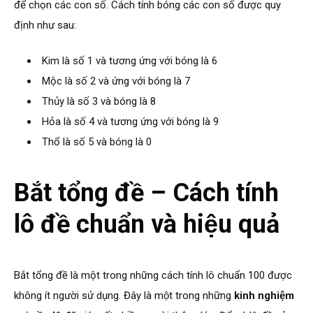
để chọn các con số. Cách tính bóng các con số được quy
định như sau:
Kim là số 1 và tương ứng với bóng là 6
Mộc là số 2 và ứng với bóng là 7
Thủy là số 3 và bóng là 8
Hỏa là số 4 và tương ứng với bóng là 9
Thổ là số 5 và bóng là 0
Bắt tổng đề – Cách tính
lô đề chuẩn và hiệu quả
Bắt tổng đề là một trong những cách tính lô chuẩn 100 được
không ít người sử dụng. Đây là một trong những
kinh nghiệm