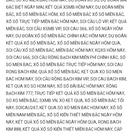
ĐẶC BIỆT NGÀY MAI, KẾT QUẢ XSMB HÔM NAY, DỰ ĐOÁN MIỀN
BẮC, XỔ SỐ MIỀN BẮC HÔM, XỔ SỐ MIỀN BẮC XỔ SỐ MIỀN BẮC,
XỔ SỐ TRỰC TIẾP MIỀN BẮC HÔM NAY, SOI CẦU LÔ VIP, KẾT QUẢ
MIỀN BẮC, SOI CẦU XSMB VIP, SOI CAU 366, XỔ SỐ NGÀY HÔM
NAY, DỰ ĐOÁN XỔ SỐ MIỀN BẮC CHÍNH XÁC HÔM NAY, DỰ ĐOÁN
KẾT QUẢ XỔ SỐ MIỀN BẮC, XỔ SỐ MIỀN BẮC NGÀY HÔM QUA,
SOI CẦU XỔ SỐ MIỀN BẮC, MIỀN BẮC HÔM NAY, KQXS HÔM NAY,
SOI CAU 666, SOI CẦU RỒNG BẠCH KIM MIỄN PHÍ CHÍNH XÁC, SỐ
SO MIEN BAC, XỔ SỐ MIỀN BẮC TRỰC TIẾP HÔM NAY, SOI CAU
RONG BACH KIM, QUẢ XỔ SỐ MIỀN BẮC, KET QUA XO SO MIEN
BAC HOM NAY, SOI CẦU RỒNG BẠCH KIM VIP, SOI CAU BACH KIM,
KET QUA XO SO HOM NAY, XỔ SỐ ĐÀI BẮC HÔM NAY, RỒNG
BẠCH KIM 777, TRỰC TIẾP KẾT QUẢ XỔ SỐ MIỀN BẮC HÔM NAY,
SO XO MIỀN BẮC, SXMB VN, XO KET QUA, XỔ SỐ MIỀN BẮC TỐI
NAY, SOICAU247, KET QUA SO XO MIEN BAC HOM NAY, XỔ SỐ
MIỀN NAM MIỀN BẮC, XỔ SỐ KIẾN THIẾT MIỀN BẮC NGÀY HÔM
NAY, KẾT QUẢ XỔ SỐ MIỀN BẮC NGÀY HÔM QUA, RONG BACH
KIM 888, KẾT QUẢ XỔ SỐ KIẾN THIẾT MIỀN BẮC HÔM NAY, CẶP