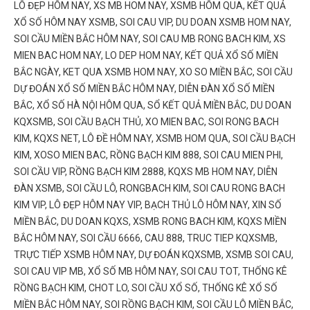
LÔ ĐẸP HÔM NAY, XS MB HOM NAY, XSMB HÔM QUA, KẾT QUẢ
XỔ SỐ HÔM NAY XSMB, SOI CAU VIP, DU DOAN XSMB HOM NAY,
SOI CẦU MIỀN BẮC HÔM NAY, SOI CAU MB RONG BACH KIM, XS
MIEN BAC HOM NAY, LO DEP HOM NAY, KẾT QUẢ XỔ SỐ MIỀN
BẮC NGÀY, KET QUA XSMB HOM NAY, XO SO MIỀN BẮC, SOI CẦU
DỰ ĐOÁN XỔ SỐ MIỀN BẮC HÔM NAY, DIỄN ĐÀN XỔ SỐ MIỀN
BẮC, XỔ SỐ HÀ NỘI HÔM QUA, SỔ KẾT QUẢ MIỀN BẮC, DU DOAN
KQXSMB, SOI CẦU BẠCH THỦ, XO MIEN BAC, SOI RONG BACH
KIM, KQXS NET, LÔ ĐỀ HÔM NAY, XSMB HOM QUA, SOI CẦU BẠCH
KIM, XOSO MIEN BAC, RỒNG BẠCH KIM 888, SOI CAU MIEN PHI,
SOI CẦU VIP, RỒNG BẠCH KIM 2888, KQXS MB HOM NAY, DIỄN
ĐÀN XSMB, SOI CẦU LÔ, RONGBACH KIM, SOI CAU RONG BACH
KIM VIP, LÔ ĐẸP HÔM NAY VIP, BẠCH THỦ LÔ HÔM NAY, XIN SỐ
MIỀN BẮC, DU DOAN KQXS, XSMB RONG BACH KIM, KQXS MIỀN
BẮC HÔM NAY, SOI CẦU 6666, CAU 888, TRUC TIEP KQXSMB,
TRỰC TIẾP XSMB HÔM NAY, DỰ ĐOÁN KQXSMB, XSMB SOI CAU,
SOI CAU VIP MB, XỔ SỐ MB HÔM NAY, SOI CAU TOT, THỐNG KÊ
RỒNG BẠCH KIM, CHOT LO, SOI CẦU XỔ SỐ, THỐNG KÊ XỔ SỐ
MIỀN BẮC HÔM NAY, SOI RỒNG BẠCH KIM, SOI CẦU LÔ MIỀN BẮC,