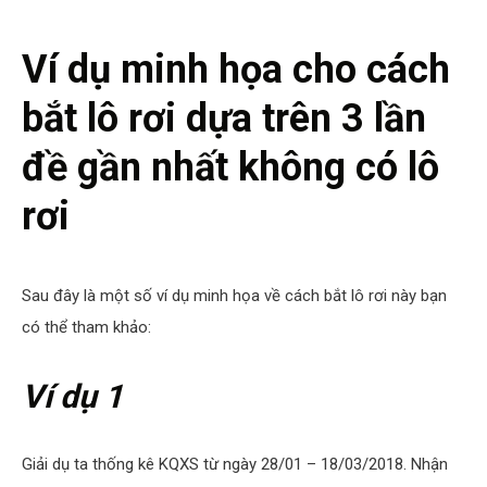
Ví dụ minh họa cho cách
bắt lô rơi dựa trên 3 lần
đề gần nhất không có lô
rơi
Sau đây là một số ví dụ minh họa về cách bắt lô rơi này bạn
có thể tham khảo:
Ví dụ 1
Giải dụ ta thống kê KQXS từ ngày 28/01 – 18/03/2018. Nhận