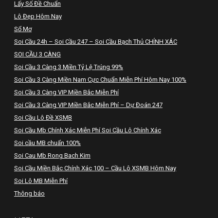
Lấy Số Đề Chuẩn
Lô Đẹp Hôm Nay
Sổ Mơ
Soi Cầu 24h – Soi Cầu 247 – Soi Cầu Bạch Thủ CHÍNH XÁC
SOI CẦU 3 CÀNG
Soi Cầu 3 Càng 3 Miền Tỷ Lệ Trúng 99%
Soi Cầu 3 Càng Miền Nam Cực Chuẩn Miễn Phí Hôm Nay 100%
Soi Cầu 3 Càng VIP Miền Bắc Miễn Phí
Soi Cầu 3 Càng VIP Miền Bắc Miễn Phí – Dự Đoán 247
Soi Cầu Lô Đề XSMB
Soi Cầu Mb Chính Xác Miễn Phí Soi Cầu Lô Chính Xác
Soi cầu MB chuẩn 100%
Soi Cau Mb Rong Bach Kim
Soi Cầu Miền Bắc Chính Xác 100 – Cầu Lô XSMB Hôm Nay
Soi Lô MB Miễn Phí
Thông báo