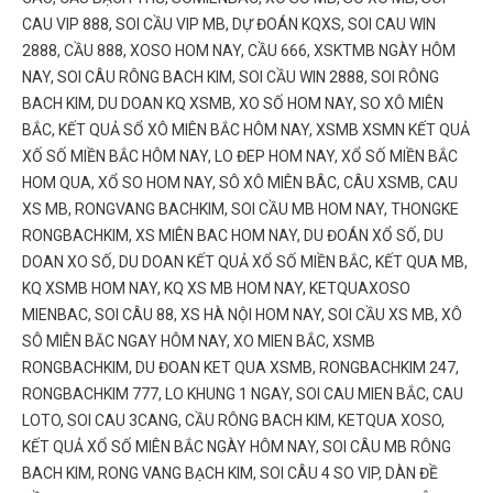
CAU VIP 888, SOI CẦU VIP MB, DỰ ĐOÁN KQXS, SOI CAU WIN
2888, CẦU 888, XOSO HOM NAY, CẦU 666, XSKTMB NGÀY HÔM
NAY, SOI CÂU RÔNG BACH KIM, SOI CẦU WIN 2888, SOI RÔNG
BACH KIM, DU DOAN KQ XSMB, XO SỐ HOM NAY, SO XÔ MIÊN
BẮC, KẾT QUẢ SỔ XÔ MIÊN BẮC HÔM NAY, XSMB XSMN KẾT QUẢ
XỐ SỐ MIỀN BẮC HÔM NAY, LO ĐEP HOM NAY, XỔ SỐ MIỀN BẮC
HOM QUA, XỔ SO HOM NAY, SÔ XÔ MIÊN BÂC, CÂU XSMB, CAU
XS MB, RONGVANG BACHKIM, SOI CẦU MB HOM NAY, THONGKE
RONGBACHKIM, XS MIÊN BAC HOM NAY, DU ĐOÁN XỔ SỐ, DU
DOAN XO SỐ, DU DOAN KẾT QUẢ XỔ SỐ MIỀN BẮC, KẾT QUA MB,
KQ XSMB HOM NAY, KQ XS MB HOM NAY, KETQUAXOSO
MIENBAC, SOI CÂU 88, XS HÀ NỘI HOM NAY, SOI CẦU XS MB, XÔ
SÔ MIÊN BĂC NGAY HÔM NAY, XO MIEN BẮC, XSMB
RONGBACHKIM, DU ĐOAN KET QUA XSMB, RONGBACHKIM 247,
RONGBACHKIM 777, LO KHUNG 1 NGAY, SOI CAU MIEN BẮC, CAU
LOTO, SOI CAU 3CANG, CẦU RÔNG BACH KIM, KETQUA XOSO,
KẾT QUẢ XỔ SỐ MIÊN BẮC NGÀY HÔM NAY, SOI CÂU MB RÔNG
BACH KIM, RONG VANG BẠCH KIM, SOI CÂU 4 SO VIP, DÀN ĐỀ