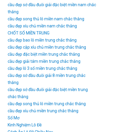
cầu đẹp sớ đầu đuôi giải đặc biệt miền nam chắc
thắng
cầu đẹp song thủ lô miền nam chắc thắng
cầu đẹp xíu chủ miền nam chắc thắng
CHỐT SỐ MIỀN TRUNG
cầu đẹp bao lô miền trung chắc thắng
cầu đẹp cặp xíu chủ miền trung chắc thắng
cầu đẹp đặc biệt miền trung chắc thắng
cầu đẹp giải tám miền trung chắc thắng
cầu đẹp lô 3 số miền trung chắc thắng
cầu đẹp sớ đầu đuôi giải 8 miền trung chắc
thắng
cầu đẹp sớ đầu đuôi giải đặc biệt miền trung
chắc thắng
cầu đẹp song thủ lô miền trung chắc thắng
cầu đẹp xíu chủ miền trung chắc thắng
Sổ Mơ
Kinh Nghiệm Lô Đề