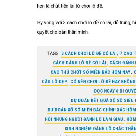
hơn là chút tiền lãi từ chơi lô đề.
Hy vọng với 3 cách chơi lô đề có lãi, dễ trúng,
quyết cho bản thân mình.
TAGS:
3 CÁCH CHƠI LÔ ĐỀ CÓ LÃI
,
7 CAO 
CÁCH ĐÁNH LÔ ĐỀ CÓ LÃI
,
CÁCH ĐÁNH 
CAO THỦ CHỐT SỐ MIỀN BẮC HÔM NAY
,
CẦU LÔ ĐẸP
,
CÓ NÊN CHƠI LÔ ĐỀ HAY KHÔNG
ĐỌC NGAY 6 BÍ QUY
DỰ ĐOÁN KẾT QUẢ XỔ SỐ SIÊU
DỰ ĐOÁN XỔ SỐ MIỀN BẮC CHÍNH XÁC HÔM
HỎI NHỮNG NGƯỜI ĐÁNH LÔ LÀM GIÀU
,
HÔM
KINH NGHIỆM ĐÁNH LÔ CHẮC THẮ