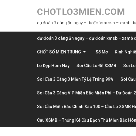
CHOTLO3MIEN.COM
dự đoán 3 càng ăn ngay – dự đoán xmsb – xsmb d
dự đoán 3 càng ăn ngay – dự đoán xmsb – xsmb 
CHỐT SỐ MIỀN TRUNG
Sổ Mơ
Kinh Nghi
Lô Đẹp Hôm Nay
Soi Cầu Lô Đề XSMB
Soi Lô
Soi Cầu 3 Càng 3 Miền Tỷ Lệ Trúng 99%
Soi Cầu
Soi Cầu 3 Càng VIP Miền Bắc Miễn Phí – Dự Đoán 
Soi Cầu Miền Bắc Chính Xác 100 – Cầu Lô XSMB 
Cau XSMB – Thống Kê Cầu Bạch Thủ Miền Bắc Hôm