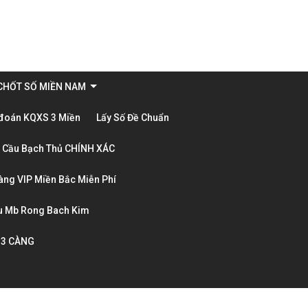
CHỐT SỐ MIỀN NAM
đoán KQXS 3 Miền
Lấy Số Đề Chuẩn
oi Cầu Bạch Thủ CHÍNH XÁC
àng VIP Miền Bắc Miễn Phí
u Mb Rong Bach Kim
 3 CÀNG