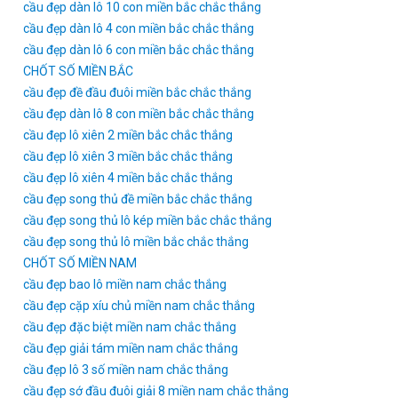
cầu đẹp dàn lô 10 con miền bắc chắc thắng
cầu đẹp dàn lô 4 con miền bắc chắc thắng
cầu đẹp dàn lô 6 con miền bắc chắc thắng
CHỐT SỐ MIỀN BẮC
cầu đẹp đề đầu đuôi miền bắc chắc thắng
cầu đẹp dàn lô 8 con miền bắc chắc thắng
cầu đẹp lô xiên 2 miền bắc chắc thắng
cầu đẹp lô xiên 3 miền bắc chắc thắng
cầu đẹp lô xiên 4 miền bắc chắc thắng
cầu đẹp song thủ đề miền bắc chắc thắng
cầu đẹp song thủ lô kép miền bắc chắc thắng
cầu đẹp song thủ lô miền bắc chắc thắng
CHỐT SỐ MIỀN NAM
cầu đẹp bao lô miền nam chắc thắng
cầu đẹp cặp xíu chủ miền nam chắc thắng
cầu đẹp đặc biệt miền nam chắc thắng
cầu đẹp giải tám miền nam chắc thắng
cầu đẹp lô 3 số miền nam chắc thắng
cầu đẹp sớ đầu đuôi giải 8 miền nam chắc thắng