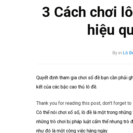
3 Cách chơi lô
hiệu q
By in
Lô Đ
Quyết định tham gia chơi số đề bạn cần phải g
kết của các bậc cao thủ lô đề.
Thank you for reading this post, don't forget to
Có thể nói chơi xổ số, lô đề là một trong những
những trò chơi bị pháp luật cấm thế nhưng trò đ
như đó là một công việc hàng ngày.