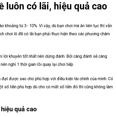
ề luôn có lãi, hiệu quả cao
vào khoảng từ 3- 10%. Vì vậy, dù bạn chơi mà ăn liên tục thì vẫn
ch chơi lô đề có lãi bạn phải thực hiện theo các phương châm
 thì lời khuyên tốt nhất nên dừng đánh. Bởi càng đánh sẽ càng
ên nghỉ 1 thời gian rồi quay lại chơi tiếp.
 đạt được sao cho phù hợp với điều kiện tài chính của mình. Có
một số tiền phù hợp dù cho có mất số tiền đó thì cũng không làm
, hiệu quả cao