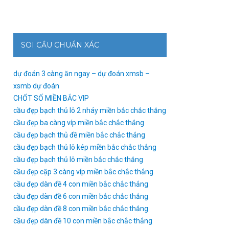
SOI CẦU CHUẨN XÁC
dự đoán 3 càng ăn ngay – dự đoán xmsb –
xsmb dự đoán
CHỐT SỐ MIỀN BẮC VIP
cầu đẹp bạch thủ lô 2 nháy miền bắc chắc thắng
cầu đẹp ba càng víp miền bắc chắc thắng
cầu đẹp bạch thủ đề miền bắc chắc thắng
cầu đẹp bạch thủ lô kép miền bắc chắc thắng
cầu đẹp bạch thủ lô miền bắc chắc thắng
cầu đẹp cặp 3 càng víp miền bắc chắc thắng
cầu đẹp dàn đề 4 con miền bắc chắc thắng
cầu đẹp dàn đề 6 con miền bắc chắc thắng
cầu đẹp dàn đề 8 con miền bắc chắc thắng
cầu đẹp dàn đề 10 con miền bắc chắc thắng