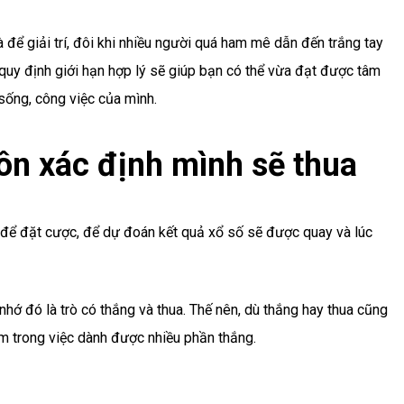
là để giải trí, đôi khi nhiều người quá ham mê dẫn đến trắng tay
 quy định giới hạn hợp lý sẽ giúp bạn có thể vừa đạt được tâm
 sống, công việc của mình.
uôn xác định mình sẽ thua
ra để đặt cược, để dự đoán kết quả xổ số sẽ được quay và lúc
 nhớ đó là trò có thắng và thua. Thế nên, dù thắng hay thua cũng
m trong việc dành được nhiều phần thắng.