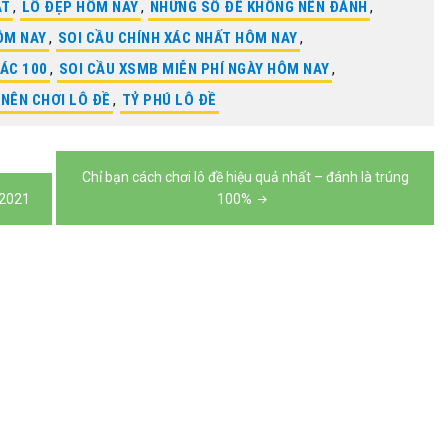
ẤT
,
LÔ ĐẸP HÔM NAY
,
NHỮNG SỐ ĐỀ KHÔNG NÊN ĐÁNH
,
ÔM NAY
,
SOI CẦU CHÍNH XÁC NHẤT HÔM NAY
,
ÁC 100
,
SOI CẦU XSMB MIỄN PHÍ NGÀY HÔM NAY
,
 NÊN CHƠI LÔ ĐỀ
,
TỶ PHÚ LÔ ĐỀ
Chỉ bạn cách chơi lô đề hiệu quả nhất – đánh là trúng
 2021
100%