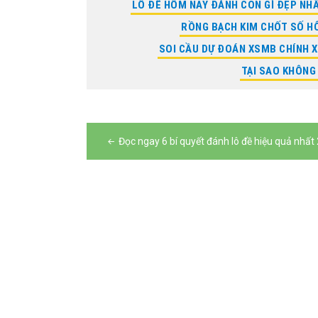
LÔ ĐỀ HÔM NAY ĐÁNH CON GÌ ĐẸP NH
RỒNG BẠCH KIM CHỐT SỐ H
SOI CẦU DỰ ĐOÁN XSMB CHÍNH X
TẠI SAO KHÔNG
Điều
hướng
Đọc ngay 6 bí quyết đánh lô đề hiệu quả nhất
bài
viết